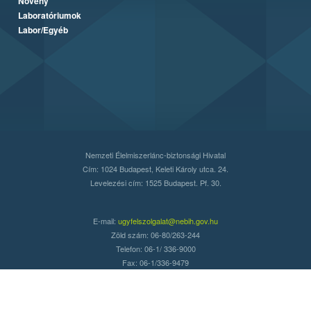
Növény
Laboratóriumok
Labor/Egyéb
Nemzeti Élelmiszerlánc-biztonsági Hivatal
Cím: 1024 Budapest, Keleti Károly utca. 24.
Levelezési cím: 1525 Budapest. Pf. 30.
E-mail:
ugyfelszolgalat@nebih.gov.hu
Zöld szám: 06-80/263-244
Telefon: 06-1/ 336-9000
Fax: 06-1/336-9479