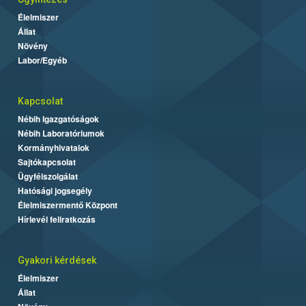
Élelmiszer
Állat
Növény
Labor/Egyéb
Kapcsolat
Nébih Igazgatóságok
Nébih Laboratóriumok
Kormányhivatalok
Sajtókapcsolat
Ügyfélszolgálat
Hatósági jogsegély
Élelmiszermentő Központ
Hírlevél feliratkozás
Gyakori kérdések
Élelmiszer
Állat