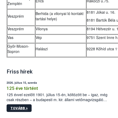
Encs
Rákóczi u.75.
Zemplén
8181 Jókai u. 16.
Berhida (a vilonyai ló kontakt
Veszprém
tartási helye)
8181 Bartók Béla u
Veszprém
Vilonya
8194 Hétvezér u. 
Vas
Vép
9751 Szent Imre h.
Győr-Moson-
Halászi
9228 Kőhíd utca 1
Sopron
Friss hírek
2026. július 15, szerda
125 éve történt
125 évvel ezelőtt 1901. július 15-én, költözött be – igaz, még
csak részben – a budapesti m. kir. állami vetőmagvizsgáló
állomás a Kis Rókus utca 15. szám alatti, Czigler Győző által
TOVÁBB >
tervezett új épületébe.