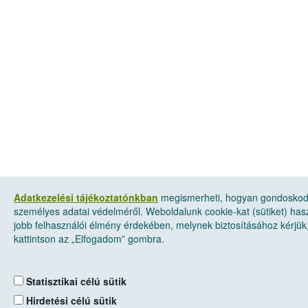
Adatkezelési tájékoztatónkban
megismerheti, hogyan gondosko
személyes adatai védelméről. Weboldalunk cookie-kat (sütiket) has
jobb felhasználói élmény érdekében, melynek biztosításához kérjük
kattintson az „Elfogadom” gombra.
Statisztikai célú sütik
Hirdetési célú sütik