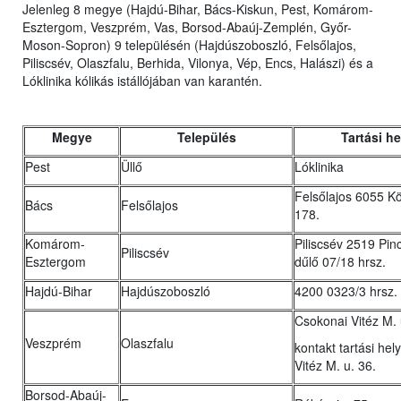
Jelenleg 8 megye (Hajdú-Bihar, Bács-Kiskun, Pest, Komárom-
Esztergom, Veszprém, Vas, Borsod-Abaúj-Zemplén, Győr-
Moson-Sopron) 9 településén (Hajdúszoboszló, Felsőlajos,
Piliscsév, Olaszfalu, Berhida, Vilonya, Vép, Encs, Halászi) és a
Lóklinika kólikás istállójában van karantén.
Megye
Település
Tartási h
Pest
Üllő
Lóklinika
Felsőlajos 6055 K
Bács
Felsőlajos
178.
Komárom-
Piliscsév 2519 Pinc
Piliscsév
Esztergom
dűlő 07/18 hrsz.
Hajdú-Bihar
Hajdúszoboszló
4200 0323/3 hrsz.
Csokonai Vitéz M. 
Veszprém
Olaszfalu
kontakt tartási he
Vitéz M. u. 36.
Borsod-Abaúj-