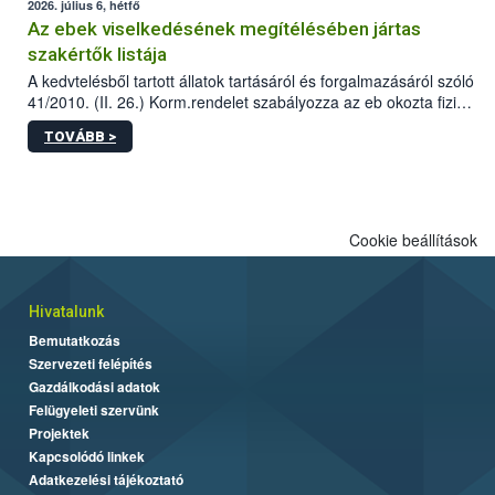
2026. július 6, hétfő
Az ebek viselkedésének megítélésében jártas
szakértők listája
A kedvtelésből tartott állatok tartásáról és forgalmazásáról szóló
41/2010. (II. 26.) Korm.rendelet szabályozza az eb okozta fizikai
sérülés, illetve ennek veszélye keletkezésekor felmerülő
TOVÁBB >
hatósági feladatokat, valamint a veszélyes eb tartását és annak
engedélyezését. Ezen eljárások során szükség esetén be kell
vonni az ebek viselkedésének megítélésében jártas szakértőt.
Cookie beállítások
Hivatalunk
Bemutatkozás
Szervezeti felépítés
Gazdálkodási adatok
Felügyeleti szervünk
Projektek
Kapcsolódó linkek
Adatkezelési tájékoztató