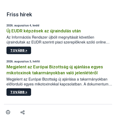
Friss hírek
2026. augusztus 4, kedd
Új EUDR képzések az újraindulás után
Az Információs Rendszer újbóli megnyitását követően
újraindultak az EUDR szerinti piaci szereplőknek szóló online
képzések.
TOVÁBB >
2026. augusztus 3, hétfő
Megjelent az Európai Bizottság új ajánlása egyes
mikotoxinok takarmányokban való jelenlétéről
Megjelent az Európai Bizottság új ajánlása a takarmányokban
előforduló egyes mikotoxinokkal kapcsolatban. A dokumentum
2027-től új irányértékek alkalmazását írja elő, és a jelenleg
TOVÁBB >
hatályos uniós ajánlások helyébe lép.