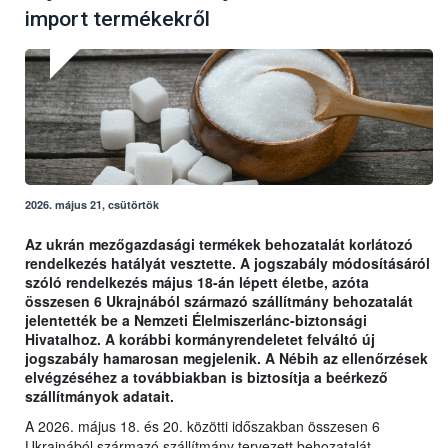
import termékekről
2026. május 21, csütörtök
Az ukrán mezőgazdasági termékek behozatalát korlátozó
rendelkezés hatályát vesztette. A jogszabály módosításáról
szóló rendelkezés május 18-án lépett életbe, azóta
összesen 6 Ukrajnából származó szállítmány behozatalát
jelentették be a Nemzeti Élelmiszerlánc-biztonsági
Hivatalhoz. A korábbi kormányrendeletet felváltó új
jogszabály hamarosan megjelenik. A Nébih az ellenőrzések
elvégzéséhez a továbbiakban is biztosítja a beérkező
szállítmányok adatait.
A 2026. május 18. és 20. közötti időszakban összesen 6
Ukrajnából származó szállítmány tervezett behozatalát