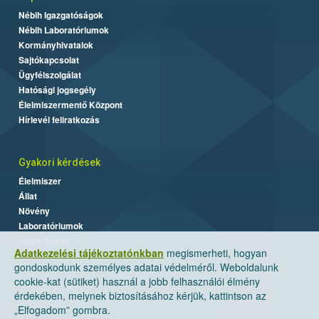
Nébih Igazgatóságok
Nébih Laboratóriumok
Kormányhivatalok
Sajtókapcsolat
Ügyfélszolgálat
Hatósági jogsegély
Élelmiszermentő Központ
Hírlevél feliratkozás
Gyakori kérdések
Élelmiszer
Állat
Növény
Laboratóriumok
Labor/Egyéb
Adatkezelési tájékoztatónkban
megismerheti, hogyan
gondoskodunk személyes adatai védelméről. Weboldalunk
cookie-kat (sütiket) használ a jobb felhasználói élmény
érdekében, melynek biztosításához kérjük, kattintson az
„Elfogadom” gombra.