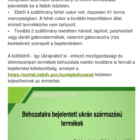
jelentették be a Nébih felületén.
• Ebből 4 szállítmány fehér cukor volt, összesen 91 tonna
mennyiségben. A fehér cukor a korábbi importtilalom által
érintett termékkörbe nem tartozott.
• További 2 szállítmány esetében hántolt, lapított, pelyhesített
vagy darált gabonatermékek, valamint gabonacsíra (rizs
kivételével) szerepelt a bejelentésben.
A külföldről - így Ukrajnából is - érkező mezőgazdasági és
élelmiszeripari termékek behozatala esetén továbbra is fennáll a
bejelentési kötelezettség, amelyet a
https://portal.nebih.gov.hu/mgbehozatal
felületen
teljesíthetnek az érintettek.