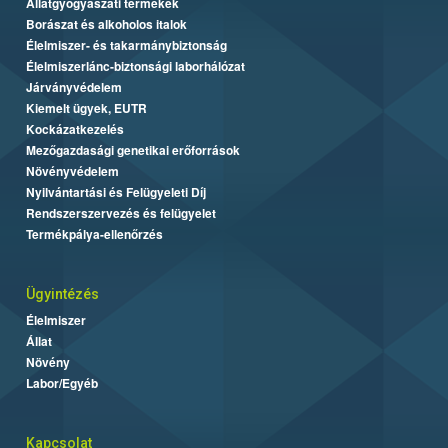
Állatgyógyászati termékek
Borászat és alkoholos italok
Élelmiszer- és takarmánybiztonság
Élelmiszerlánc-biztonsági laborhálózat
Járványvédelem
Kiemelt ügyek, EUTR
Kockázatkezelés
Mezőgazdasági genetikai erőforrások
Növényvédelem
Nyilvántartási és Felügyeleti Díj
Rendszerszervezés és felügyelet
Termékpálya-ellenőrzés
Ügyintézés
Élelmiszer
Állat
Növény
Labor/Egyéb
Kapcsolat