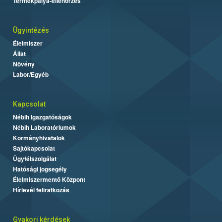
Termékpálya-ellenőrzés
Ügyintézés
Élelmiszer
Állat
Növény
Labor/Egyéb
Kapcsolat
Nébih Igazgatóságok
Nébih Laboratóriumok
Kormányhivatalok
Sajtókapcsolat
Ügyfélszolgálat
Hatósági jogsegély
Élelmiszermentő Központ
Hírlevél feliratkozás
Gyakori kérdések