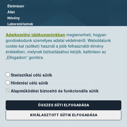
Élelmiszer
Állat
Növény
Laboratóriumok
Labor/Egyéb
Adatkezelési tájékoztatónkban
megismerheti, hogyan
gondoskodunk személyes adatai védelméről. Weboldalunk
cookie-kat (sütiket) használ a jobb felhasználói élmény
érdekében, melynek biztosításához kérjük, kattintson az
„Elfogadom” gombra.
Statisztikai célú sütik
Nemzeti Élelmiszerlánc-biztonsági Hivatal
Hirdetési célú sütik
Cím: 1024 Budapest, Keleti Károly utca. 24.
Alapműködést biztosító és funkcionális sütik
Levelezési cím: 1525 Budapest. Pf. 30.
ÖSSZES SÜTI ELFOGADÁSA
E-mail:
ugyfelszolgalat@nebih.gov.hu
Zöld szám: 06-80/263-244
KIVÁLASZTOTT SÜTIK ELFOGADÁSA
Telefon: 06-1/ 336-9000
Fax: 06-1/336-9479