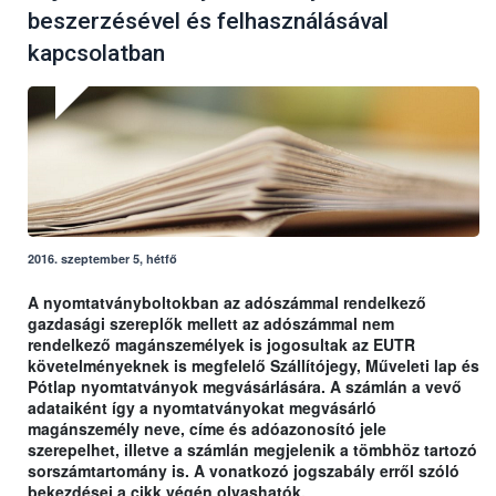
beszerzésével és felhasználásával
kapcsolatban
2016. szeptember 5, hétfő
A nyomtatványboltokban az adószámmal rendelkező
gazdasági szereplők mellett az adószámmal nem
rendelkező magánszemélyek is jogosultak az EUTR
követelményeknek is megfelelő Szállítójegy, Műveleti lap és
Pótlap nyomtatványok megvásárlására. A számlán a vevő
adataiként így a nyomtatványokat megvásárló
magánszemély neve, címe és adóazonosító jele
szerepelhet, illetve a számlán megjelenik a tömbhöz tartozó
sorszámtartomány is. A vonatkozó jogszabály erről szóló
bekezdései a cikk végén olvashatók.