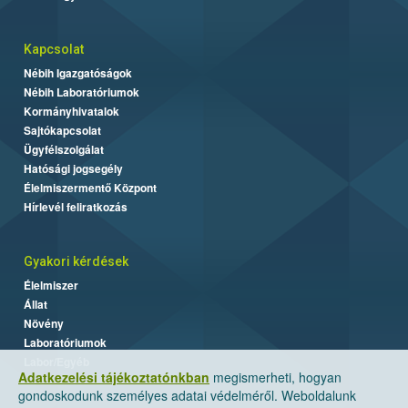
Kapcsolat
Nébih Igazgatóságok
Nébih Laboratóriumok
Kormányhivatalok
Sajtókapcsolat
Ügyfélszolgálat
Hatósági jogsegély
Élelmiszermentő Központ
Hírlevél feliratkozás
Gyakori kérdések
Élelmiszer
Állat
Növény
Laboratóriumok
Labor/Egyéb
Adatkezelési tájékoztatónkban
megismerheti, hogyan
gondoskodunk személyes adatai védelméről. Weboldalunk