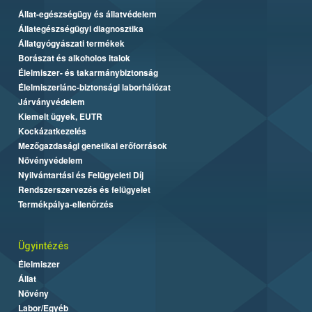
Állat-egészségügy és állatvédelem
Állategészségügyi diagnosztika
Állatgyógyászati termékek
Borászat és alkoholos italok
Élelmiszer- és takarmánybiztonság
Élelmiszerlánc-biztonsági laborhálózat
Járványvédelem
Kiemelt ügyek, EUTR
Kockázatkezelés
Mezőgazdasági genetikai erőforrások
Növényvédelem
Nyilvántartási és Felügyeleti Díj
Rendszerszervezés és felügyelet
Termékpálya-ellenőrzés
Ügyintézés
Élelmiszer
Állat
Növény
Labor/Egyéb