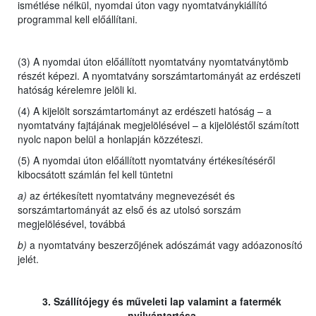
ismétlése nélkül, nyomdai úton vagy nyomtatványkiállító
programmal kell előállítani.
(3) A nyomdai úton előállított nyomtatvány nyomtatványtömb
részét képezi. A nyomtatvány sorszámtartományát az erdészeti
hatóság kérelemre jelöli ki.
(4) A kijelölt sorszámtartományt az erdészeti hatóság – a
nyomtatvány fajtájának megjelölésével – a kijelöléstől számított
nyolc napon belül a honlapján közzéteszi.
(5) A nyomdai úton előállított nyomtatvány értékesítéséről
kibocsátott számlán fel kell tüntetni
a)
az értékesített nyomtatvány megnevezését és
sorszámtartományát az első és az utolsó sorszám
megjelölésével, továbbá
b)
a nyomtatvány beszerzőjének adószámát vagy adóazonosító
jelét.
3. Szállítójegy és műveleti lap valamint a fatermék
nyilvántartása