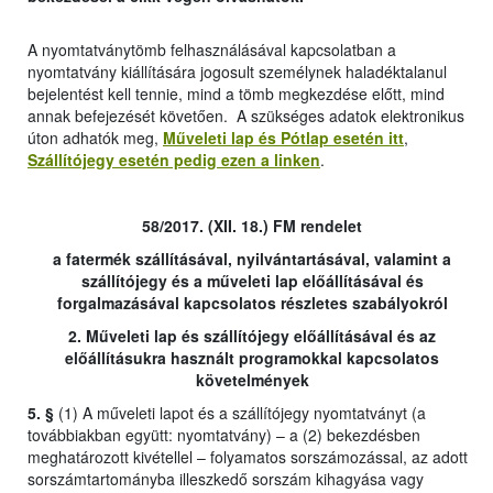
A nyomtatványtömb felhasználásával kapcsolatban a
nyomtatvány kiállítására jogosult személynek haladéktalanul
bejelentést kell tennie, mind a tömb megkezdése előtt, mind
annak befejezését követően. A szükséges adatok elektronikus
úton adhatók meg,
Műveleti lap és Pótlap esetén itt
,
Szállítójegy esetén pedig ezen a linken
.
58/2017. (XII. 18.) FM rendelet
a fatermék szállításával, nyilvántartásával, valamint a
szállítójegy és a műveleti lap előállításával és
forgalmazásával kapcsolatos részletes szabályokról
2. Műveleti lap és szállítójegy előállításával és az
előállításukra használt programokkal kapcsolatos
követelmények
5. §
(1) A műveleti lapot és a szállítójegy nyomtatványt (a
továbbiakban együtt: nyomtatvány) – a (2) bekezdésben
meghatározott kivétellel – folyamatos sorszámozással, az adott
sorszámtartományba illeszkedő sorszám kihagyása vagy