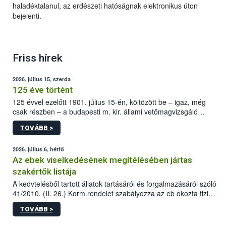
haladéktalanul, az erdészeti hatóságnak elektronikus úton
bejelenti.
Friss hírek
2026. július 15, szerda
125 éve történt
125 évvel ezelőtt 1901. július 15-én, költözött be – igaz, még
csak részben – a budapesti m. kir. állami vetőmagvizsgáló
állomás a Kis Rókus utca 15. szám alatti, Czigler Győző által
TOVÁBB >
tervezett új épületébe.
2026. július 6, hétfő
Az ebek viselkedésének megítélésében jártas
szakértők listája
A kedvtelésből tartott állatok tartásáról és forgalmazásáról szóló
41/2010. (II. 26.) Korm.rendelet szabályozza az eb okozta fizikai
sérülés, illetve ennek veszélye keletkezésekor felmerülő
TOVÁBB >
hatósági feladatokat, valamint a veszélyes eb tartását és annak
engedélyezését. Ezen eljárások során szükség esetén be kell