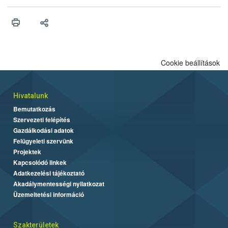
vonni az ebek viselkedésének megítélésében jártas szakértőt.
Cookie beállítások
Hivatalunk
Bemutatkozás
Szervezeti felépítés
Gazdálkodási adatok
Felügyeleti szervünk
Projektek
Kapcsolódó linkek
Adatkezelési tájékoztató
Akadálymentességi nyilatkozat
Üzemeltetési információ
Szakterületek