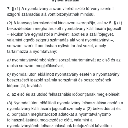
7. §
(1) A nyomtatvány a számvitelről szóló törvény szerinti
szigorú számadás alá vont bizonylatnak minősül.
(2) A faanyag kereskedelmi lánc azon szereplője, aki az 5. § (1)
bekezdésében meghatározott nyomtatvány kiállítására jogosult
– elkülönítve egymástól a műveleti lapot és a szállítójegyet,
valamint egyéb szigorú számadás alá vont nyomtatványt –,
sorszám szerinti bontásban nyilvántartást vezet, amely
tartalmazza a nyomtatvány:
a)
nyomtatványtömbönkénti sorszámtartományát az első és az
utolsó sorszám megjelölésével,
b)
nyomdai úton előállított nyomtatvány esetén a nyomtatvány
beszerzését igazoló számla sorszámát és beszerzésének
időpontját, továbbá
c)
az első és az utolsó felhasználás időpontjának megjelölését.
(3) Nyomdai úton előállított nyomtatvány felhasználása esetén a
nyomtatvány kiállítására jogosult személy a (2) bekezdés a) és
c)
pontjában meghatározott adatokat a nyomtatványtömb
felhasználásának megkezdése előtt, valamint a
nyomtatványtömb felhasználásának befejezését követően