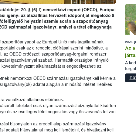
épüle
tárideje: 20. § (6) f) nemzetközi export (OECD), Európai
ási igény: az átszállítás tervezett időpontját megelőző 8
 főfelügyelő helyszíni szemle során a szaporítóanyag
 OECD származási igazolványt, amivel a tétel elhagyhatja
ti szaporítóanyagot az Európai Unió más tagállamának
2026. j
portálni csak az e rendelet előírásai szerint minősítve, a
Az e
l, az OECD erdészeti szaporítóanyag-forgalmi rendszer
járta
azási igazolvánnyal szabad. Harmadik országba irányuló
A kedv
t követelményszint alkalmazását is engedélyezheti az
forga
Korm.
etnek nemzetközi OECD származási igazolványt kell kérnie a
TO
sérül
si igazolvány(ok) adatai alapján a minősítő intézet illetékes
felme
veszé
Ezen 
a vonatkozó általános előírások:
vonni
ásárolt tételeket csak olyan származási bizonylattal kísérten
jártas
nye és az esetleges tételmegosztás vagy összevonás fel van
mazási bizonylaton az eredeti alap származási igazolvány
i adatait hiánytalanul meg kell ismételni, és hivatkozni kell