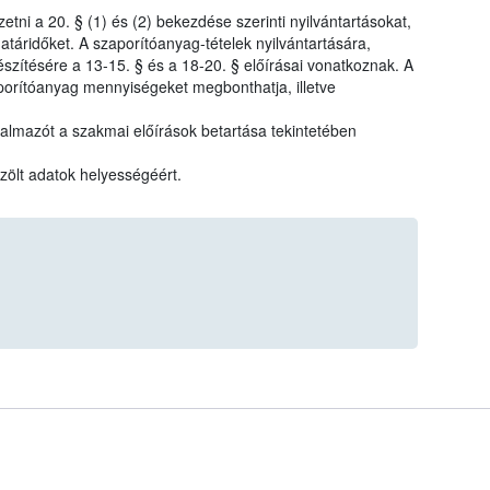
tni a 20. § (1) és (2) bekezdése szerinti nyilvántartásokat,
határidőket. A szaporítóanyag-tételek nyilvántartására,
észítésére a 13-15. § és a 18-20. § előírásai vonatkoznak. A
aporítóanyag mennyiségeket megbonthatja, illetve
galmazót a szakmai előírások betartása tekintetében
özölt adatok helyességéért.