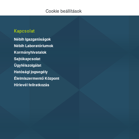
Cookie beállítások
Kapcsolat
Nébih Igazgatóságok
Nébih Laboratóriumok
Kormányhivatalok
Sajtókapcsolat
Ügyfélszolgálat
Hatósági jogsegély
Élelmiszermentő Központ
Hírlevél feliratkozás