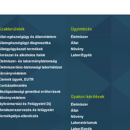
Szakterületek
Ügyintézés
Állat-egészségügy és állatvédelem
Élelmiszer
Állategészségügyi diagnosztika
Állat
Állatgyógyászati termékek
Növény
Borászat és alkoholos italok
Labor/Egyéb
Élelmiszer- és takarmánybiztonság
Élelmiszerlánc-biztonsági laborhálózat
Járványvédelem
Kiemelt ügyek, EUTR
Kockázatkezelés
Mezőgazdasági genetikai erőforrások
Gyakori kérdések
Növényvédelem
Nyilvántartási és Felügyeleti Díj
Élelmiszer
Rendszerszervezés és felügyelet
Állat
Termékpálya-ellenőrzés
Növény
Laboratóriumok
Labor/Egyéb