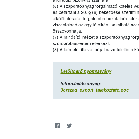
(6) A szaporítóanyag forgalmazó köteles veze
és betartani a 20. § (6) bekezdése szerinti 
elkülönítésére, forgalomba hozatalára, elők
viszonteladó az egy tételként kezelhető sz
összevonhatja.
(7) A minősítő intézet a szaporítóanyag for
szúrópróbaszerűen ellenőrzi.
(8) A termelő, illetve forgalmazó felelős a k
Letölthető nyomtatvány
Információs anyag:
3orszag_export_tajekoztato.doc