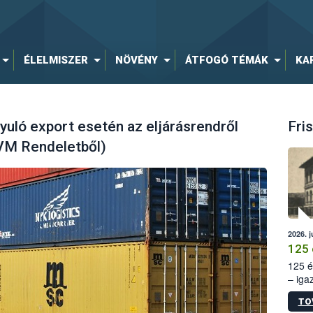
ÉLELMISZER
NÖVÉNY
ÁTFOGÓ TÉMÁK
KA
yuló export esetén az eljárásrendről
Fris
FVM Rendeletből)
2026. j
125 
125 é
– iga
állam
TO
15. sz