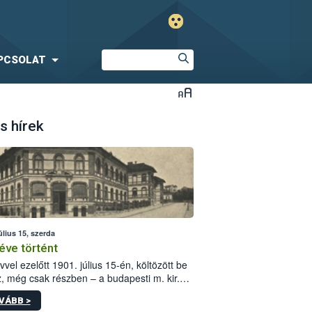
PCSOLAT
s hírek
úlius 15, szerda
éve történt
vvel ezelőtt 1901. július 15-én, költözött be
z, még csak részben – a budapesti m. kir.
i vetőmagvizsgáló állomás a Kis Rókus utca
VÁBB >
ám alatti, Czigler Győző által tervezett új