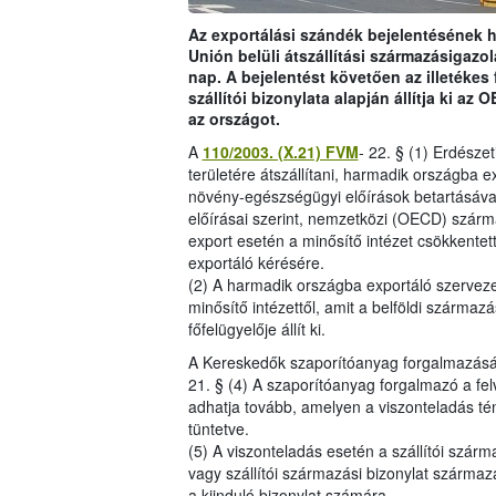
Az exportálási szándék bejelentésének ha
Unión belüli átszállítási származásigazol
nap. A bejelentést követően az illetékes
szállítói bizonylata alapján állítja ki az
az országot.
A
110/2003. (X.21) FVM
- 22. § (1) Erdésze
területére átszállítani, harmadik országba ex
növény-egészségügyi előírások betartásáva
előírásai szerint, nemzetközi (OECD) szárm
export esetén a minősítő intézet csökkentet
exportáló kérésére.
(2) A harmadik országba exportáló szervez
minősítő intézettől, amit a belföldi származá
főfelügyelője állít ki.
A Kereskedők szaporítóanyag forgalmazásár
21. § (4) A szaporítóanyag forgalmazó a felv
adhatja tovább, amelyen a viszonteladás té
tüntetve.
(5) A viszonteladás esetén a szállítói szár
vagy szállítói származási bizonylat származás
a kiinduló bizonylat számára.