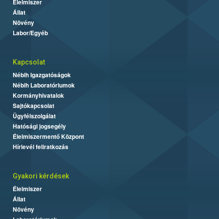
Élelmiszer
Állat
Növény
Labor/Egyéb
Kapcsolat
Nébih Igazgatóságok
Nébih Laboratóriumok
Kormányhivatalok
Sajtókapcsolat
Ügyfélszolgálat
Hatósági jogsegély
Élelmiszermentő Központ
Hírlevél feliratkozás
Gyakori kérdések
Élelmiszer
Állat
Növény