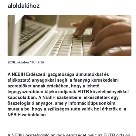
aloldalához
2016. október 10, hétfő
A NÉBIH Erdészeti Igazgatósága útmutatókkal és
tájékoztató anyagokkal segíti
a faanyag kereskedelmi
szereplőket annak érdekében, hogy a lehető
legegyszerűbben tájékozódjanak EUTR követelményeikkel
kapcsolatban. A NÉBIH szakemberei elkészítettek egy
összefoglaló anyagot, amely információtípusonként
mutatja be, hogy a szükséges tudnivalók hol érhetők el a
NÉBIH weboldalán.
A NÉBIH összefoglaló anyaga segítséget nyújt az EUTR oldalon