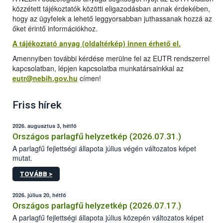
közzétett tájékoztatók közötti eligazodásban annak érdekében,
hogy az ügyfelek a lehető leggyorsabban juthassanak hozzá az
őket érintő információkhoz.
A tájékoztató anyag (oldaltérkép) innen érhető el.
Amennyiben további kérdése merülne fel az EUTR rendszerrel
kapcsolatban, lépjen kapcsolatba munkatársainkkal az
eutr@nebih.gov.hu
címen!
Friss hírek
2026. augusztus 3, hétfő
Országos parlagfű helyzetkép (2026.07.31.)
A parlagfű fejlettségi állapota július végén változatos képet
mutat.
TOVÁBB >
2026. július 20, hétfő
Országos parlagfű helyzetkép (2026.07.17.)
A parlagfű fejlettségi állapota július közepén változatos képet