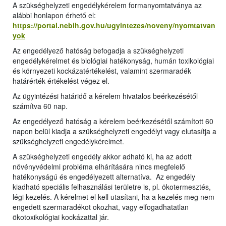
A szükséghelyzeti engedélykérelem formanyomtatványa az
alábbi honlapon érhető el:
https://portal.nebih.gov.hu/ugyintezes/noveny/nyomtatvan
yok
Az engedélyező hatóság befogadja a szükséghelyzeti
engedélykérelmet és biológiai hatékonyság, humán toxikológiai
és környezeti kockázatértékelést, valamint szermaradék
határérték értékelést végez el.
Az ügyintézési határidő a kérelem hivatalos beérkezésétől
számítva 60 nap.
Az engedélyező hatóság a kérelem beérkezésétől számított 60
napon belül kiadja a szükséghelyzeti engedélyt vagy elutasítja a
szükséghelyzeti engedélykérelmet.
A szükséghelyzeti engedély akkor adható ki, ha az adott
növényvédelmi probléma elhárítására nincs megfelelő
hatékonyságú és engedélyezett alternatíva. Az engedély
kiadható speciális felhasználási területre is, pl. ökotermesztés,
légi kezelés. A kérelmet el kell utasítani, ha a kezelés meg nem
engedett szermaradékot okozhat, vagy elfogadhatatlan
ökotoxikológiai kockázattal jár.