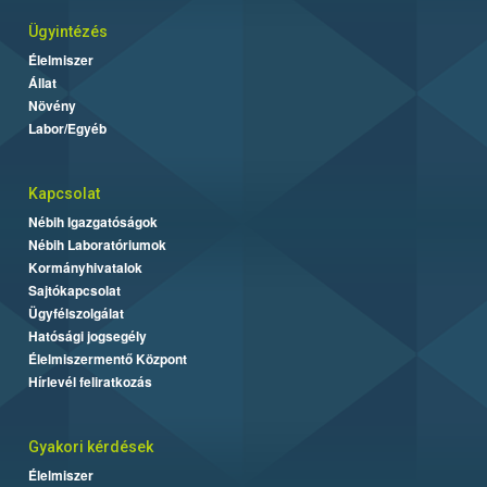
Ügyintézés
Élelmiszer
Állat
Növény
Labor/Egyéb
Kapcsolat
Nébih Igazgatóságok
Nébih Laboratóriumok
Kormányhivatalok
Sajtókapcsolat
Ügyfélszolgálat
Hatósági jogsegély
Élelmiszermentő Központ
Hírlevél feliratkozás
Gyakori kérdések
Élelmiszer