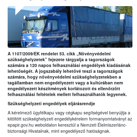
A 1107/2009/EK rendelet 53. cikk „Növényvédelmi
szükséghelyzetek” fejezete tárgyalja a tagországok
számára a 120 napos felhasználási engedélyek kiadásának
lehetőségét. A jogszabály lehetővé teszi a tagországok
számára, hogy növényvédelmi szükséghelyzetekben a
tagállamban nem engedélyezett vagy a kultúrában nem
engedélyezett készítmények korlátozott és ellenőrzött
felhasználási feltételek mellett felhasználhatók legyenek.
Szükséghelyzeti engedélyek eljárásrendje
A kérelmező ügyfélkapu vagy cégkapu segítségével benyújtja a
kitöltött szükséghelyzeti engedélykérelem formanyomtatványt az
epapir.gov.hu weboldalon keresztül a Nemzeti Élelmiszerlánc-
biztonsági Hivatalnak, mint engedélyező hatóságnak.