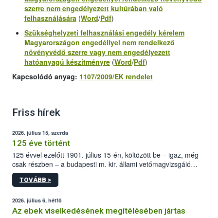
szerre
nem engedélyezett kultúrában
való
felhasználására
(
Word
/
Pdf
)
Szükséghelyzeti felhasználási engedély kérelem
Magyarországon
engedéllyel nem
rendelkező
növényvédő szerre vagy
nem engedélyezett
hatóanyagú
készítményre
(
Word
/
Pdf
)
Kapcsolódó anyag:
1107/2009/EK rendelet
Friss hírek
2026. július 15, szerda
125 éve történt
125 évvel ezelőtt 1901. július 15-én, költözött be – igaz, még
csak részben – a budapesti m. kir. állami vetőmagvizsgáló
állomás a Kis Rókus utca 15. szám alatti, Czigler Győző által
TOVÁBB >
tervezett új épületébe.
2026. július 6, hétfő
Az ebek viselkedésének megítélésében jártas