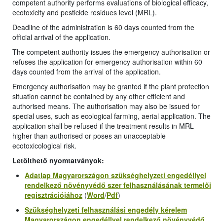
competent authority performs evaluations of biological efficacy,
ecotoxicity and pesticide residues level (MRL).
Deadline of the administration is 60 days counted from the
official arrival of the application.
The competent authority issues the emergency authorisation or
refuses the application for emergency authorisation within 60
days counted from the arrival of the application.
Emergency authorisation may be granted if the plant protection
situation cannot be contained by any other efficient and
authorised means. The authorisation may also be issued for
special uses, such as ecological farming, aerial application. The
application shall be refused if the treatment results in MRL
higher than authorised or poses an unacceptable
ecotoxicological risk.
Letölthető nyomtatványok:
Adatlap
Magyarországon szükséghelyzeti engedéllyel
rendelkező növényvédő szer felhasználásának
termelői
regisztráció
jához
(
Word
/
Pdf
)
Szükséghelyzeti felhasználási engedély kérelem
Magyarországon engedéllyel rendelkező növényvédő