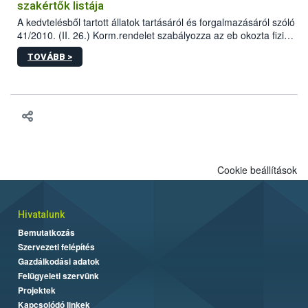
szakértők listája
A kedvtelésből tartott állatok tartásáról és forgalmazásáról szóló
41/2010. (II. 26.) Korm.rendelet szabályozza az eb okozta fizikai
sérülés, illetve ennek veszélye keletkezésekor felmerülő
TOVÁBB >
hatósági feladatokat, valamint a veszélyes eb tartását és annak
engedélyezését. Ezen eljárások során szükség esetén be kell
vonni az ebek viselkedésének megítélésében jártas szakértőt.
Cookie beállítások
Hivatalunk
Bemutatkozás
Szervezeti felépítés
Gazdálkodási adatok
Felügyeleti szervünk
Projektek
Kapcsolódó linkek