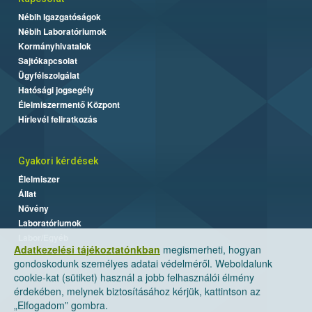
Nébih Igazgatóságok
Nébih Laboratóriumok
Kormányhivatalok
Sajtókapcsolat
Ügyfélszolgálat
Hatósági jogsegély
Élelmiszermentő Központ
Hírlevél feliratkozás
Gyakori kérdések
Élelmiszer
Állat
Növény
Laboratóriumok
Labor/Egyéb
Adatkezelési tájékoztatónkban
megismerheti, hogyan
gondoskodunk személyes adatai védelméről. Weboldalunk
cookie-kat (sütiket) használ a jobb felhasználói élmény
érdekében, melynek biztosításához kérjük, kattintson az
„Elfogadom” gombra.