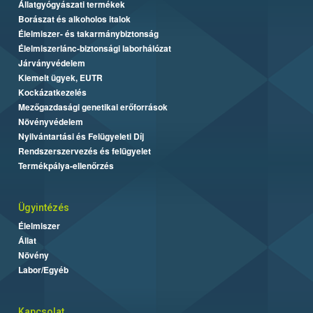
Állatgyógyászati termékek
Borászat és alkoholos italok
Élelmiszer- és takarmánybiztonság
Élelmiszerlánc-biztonsági laborhálózat
Járványvédelem
Kiemelt ügyek, EUTR
Kockázatkezelés
Mezőgazdasági genetikai erőforrások
Növényvédelem
Nyilvántartási és Felügyeleti Díj
Rendszerszervezés és felügyelet
Termékpálya-ellenőrzés
Ügyintézés
Élelmiszer
Állat
Növény
Labor/Egyéb
Kapcsolat