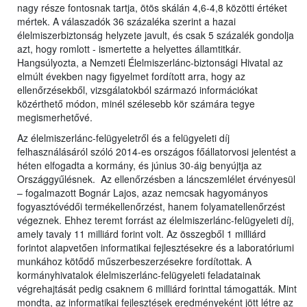
nagy része fontosnak tartja, ötös skálán 4,6-4,8 közötti értéket
mértek. A válaszadók 36 százaléka szerint a hazai
élelmiszerbiztonság helyzete javult, és csak 5 százalék gondolja
azt, hogy romlott - ismertette a helyettes államtitkár.
Hangsúlyozta, a Nemzeti Élelmiszerlánc-biztonsági Hivatal az
elmúlt években nagy figyelmet fordított arra, hogy az
ellenőrzésekből, vizsgálatokból származó információkat
közérthető módon, minél szélesebb kör számára tegye
megismerhetővé.
Az élelmiszerlánc-felügyeletről és a felügyeleti díj
felhasználásáról szóló 2014-es országos főállatorvosi jelentést a
héten elfogadta a kormány, és június 30-áig benyújtja az
Országgyűlésnek. Az ellenőrzésben a láncszemlélet érvényesül
– fogalmazott Bognár Lajos, azaz nemcsak hagyományos
fogyasztóvédői termékellenőrzést, hanem folyamatellenőrzést
végeznek. Ehhez teremt forrást az élelmiszerlánc-felügyeleti díj,
amely tavaly 11 milliárd forint volt. Az összegből 1 milliárd
forintot alapvetően informatikai fejlesztésekre és a laboratóriumi
munkához kötődő műszerbeszerzésekre fordítottak. A
kormányhivatalok élelmiszerlánc-felügyeleti feladatainak
végrehajtását pedig csaknem 6 milliárd forinttal támogatták. Mint
mondta, az informatikai fejlesztések eredményeként jött létre az