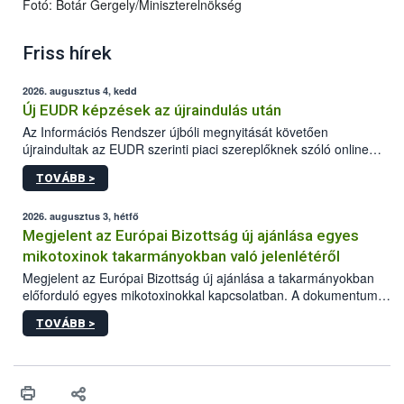
Fotó: Botár Gergely/Miniszterelnökség
Friss hírek
2026. augusztus 4, kedd
Új EUDR képzések az újraindulás után
Az Információs Rendszer újbóli megnyitását követően
újraindultak az EUDR szerinti piaci szereplőknek szóló online
képzések.
TOVÁBB >
2026. augusztus 3, hétfő
Megjelent az Európai Bizottság új ajánlása egyes
mikotoxinok takarmányokban való jelenlétéről
Megjelent az Európai Bizottság új ajánlása a takarmányokban
előforduló egyes mikotoxinokkal kapcsolatban. A dokumentum
2027-től új irányértékek alkalmazását írja elő, és a jelenleg
TOVÁBB >
hatályos uniós ajánlások helyébe lép.