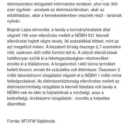
élelmiszerlánc-felügyeleti információs rendszer, ahol már 300
ezer ügyfelet - amelyek az élelmiszerláncban, akár az
előállításban, akár a kereskedelemben vesznek részt - tartanak
nyilván.
Bognár Lajos elmondta: a tavaly a kormányhivatalok által
végzett 190 ezer ellenőrzés mellett a NÉBIH 531 kiemelt
ellenőrzést hajtott végre tavaly, 36 százalékkal többet, mint az
azt megelőző évben. A kiszabott bírság összege 2,7-szeresére
nőtt, csaknem 400 millió forintot tett ki. A célzott ellenőrzések
hatékonyan szűrik ki a feketegazdaságban résztvevőket -
emelte ki a főállatorvos. A forgalomból 1460 tonna terméket
kellett kivonni, ennek 84 százaléka volt élelmiszer. Összesen 2
millió laboratóriumi vizsgálatot végzett el a NÉBIH 1 millió minta
feldolgozásával. Az élelmiszerbiztonság ellenőrzése mellett az
élelmiszerminőség vizsgálata is kiemelt feladata volt tavaly a
NÉBIH-nek és idén is folytatódnak a minőségi, azaz a
kedveltségi, érzékszervi vizsgálatok - mondta a helyettes
államtitkár.
Forrás: MTI/FM Sajtóiroda