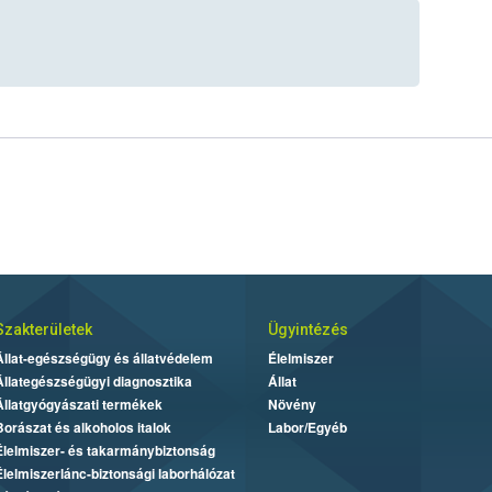
Szakterületek
Ügyintézés
Állat-egészségügy és állatvédelem
Élelmiszer
Állategészségügyi diagnosztika
Állat
Állatgyógyászati termékek
Növény
Borászat és alkoholos italok
Labor/Egyéb
Élelmiszer- és takarmánybiztonság
Élelmiszerlánc-biztonsági laborhálózat