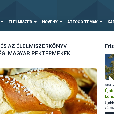
ÉLELMISZER
NÖVÉNY
ÁTFOGÓ TÉMÁK
KA
ÉS AZ ÉLELMISZERKÖNYV
Fris
ÉGI MAGYAR PÉKTERMÉKEK
2026. 
Újab
kőri
Újabb
várme
Élelm