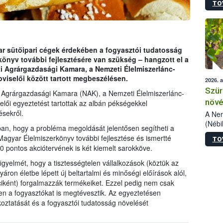
TO
kőris
jelen
talál
azono
folyta
r sütőipari cégek érdekében a fogyasztói tudatosság
intéz
könyv további fejlesztésére van szükség – hangzott el a
össze
i Agrárgazdasági Kamara, a Nemzeti Élelmiszerlánc-
érdek
viselői között tartott megbeszélésen.
2026. 
Szür
 Agrárgazdasági Kamara (NAK), a Nemzeti Élelmiszerlánc-
növé
elői egyeztetést tartottak az albán pékségekkel
ésekről.
szől
A Nem
(Nébi
an, hogy a probléma megoldását jelentősen segítheti a
Klart
Magyar Élelmiszerkönyv további fejlesztése és ismertté
TO
módos
0 pontos akciótervének is két kiemelt sarokköve.
egész
felha
figyelmét, hogy a tisztességtelen vállalkozások (köztük az
célja
áron életbe lépett új beltartalmi és minőségi előírások alól,
lehet
iként) forgalmazzák termékeiket. Ezzel pedig nem csak
Az Or
n a fogyasztókat is megtévesztik. Az egyeztetésen
felha
koztatását és a fogyasztói tudatosság növelését
terme