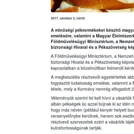
2017. október 2, hétfő
A minőségi péktermékeket készítő magya
emelésére, valamint a Magyar Élelmiszer
Földművelésügyi Minisztérium, a Nemzet
biztonsági Hivatal és a Pékszövetség kép
A Földművelésügyi Minisztérium, a Nemzeti
biztonsági Hivatal és a Pékszövetség képvis
kapcsolatban a közelmúltban felmerült kérd
A megbeszélés résztvevői egyetértettek abb
fogyasztói tudatosság emelése, valamint a 
tétele, mely a Kormány nemrég elfogadott 2
Véleményük szerint fel kell hívni a vásárlók 
albán pékségek is) azzal bújnak ki az idén ny
hogy más néven (például kenyér helyett buc
versenyelőnybe kerülnek, hanem sok esetbe
résztvevő szervezetek ezért a vásárlók tájé
kulcsfontosságúnak tartják.