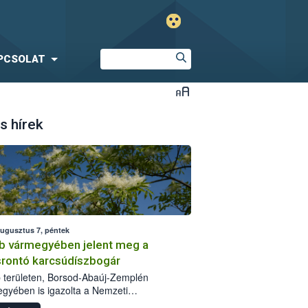
PCSOLAT
s hírek
augusztus 7, péntek
b vármegyében jelent meg a
srontó karcsúdíszbogár
 területen, Borsod-Abaúj-Zemplén
gyében is igazolta a Nemzeti
iszerlánc-biztonsági Hivatal (Nébih) a