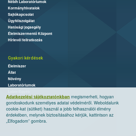
Nébih Laboratóriumok
Kormányhivatalok
Sajtókapcsolat
Ügyfélszolgálat
Hatósági jogsegély
Élelmiszermentő Központ
Hírlevél feliratkozás
Gyakori kérdések
Élelmiszer
Állat
Növény
Laboratóriumok
Labor/Egyéb
Adatkezelési tájékoztatónkban
megismerheti, hogyan
gondoskodunk személyes adatai védelméről. Weboldalunk
cookie-kat (sütiket) használ a jobb felhasználói élmény
érdekében, melynek biztosításához kérjük, kattintson az
„Elfogadom” gombra.