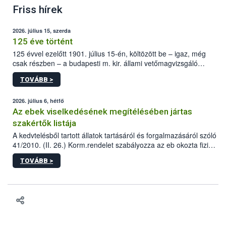
Friss hírek
2026. július 15, szerda
125 éve történt
125 évvel ezelőtt 1901. július 15-én, költözött be – igaz, még
csak részben – a budapesti m. kir. állami vetőmagvizsgáló
állomás a Kis Rókus utca 15. szám alatti, Czigler Győző által
TOVÁBB >
tervezett új épületébe.
2026. július 6, hétfő
Az ebek viselkedésének megítélésében jártas
szakértők listája
A kedvtelésből tartott állatok tartásáról és forgalmazásáról szóló
41/2010. (II. 26.) Korm.rendelet szabályozza az eb okozta fizikai
sérülés, illetve ennek veszélye keletkezésekor felmerülő
TOVÁBB >
hatósági feladatokat, valamint a veszélyes eb tartását és annak
engedélyezését. Ezen eljárások során szükség esetén be kell
vonni az ebek viselkedésének megítélésében jártas szakértőt.