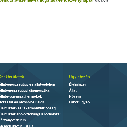
/-/bemutato-uzemek-tamogatasa-rendezvenynaptar
oldalon
Szakterületek
Ügyintézés
Állat-egészségügy és állatvédelem
Élelmiszer
Állategészségügyi diagnosztika
Állat
Állatgyógyászati termékek
Növény
Borászat és alkoholos italok
Labor/Egyéb
Élelmiszer- és takarmánybiztonság
Élelmiszerlánc-biztonsági laborhálózat
Járványvédelem
Kiemelt ügyek, EUTR