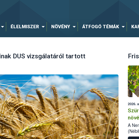
ÉLELMISZER
NÖVÉNY
ÁTFOGÓ TÉMÁK
KA
inak DUS vizsgálatáról tartott
Fris
2026. 
Szür
növé
szől
A Nem
(Nébi
Klart