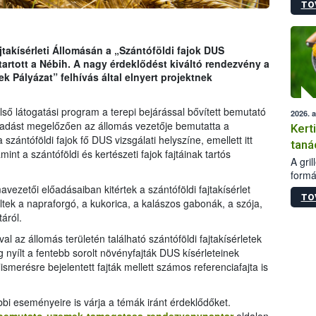
TO
módos
egész
felha
célja
takísérleti Állomásán a „Szántóföldi fajok DUS
lehet
artott a Nébih. A nagy érdeklődést kiváltó rendezvény a
Az Or
Pályázat” felhívás által elnyert projektnek
felha
terme
lső látogatási program a terepi bejárással bővített bemutató
2026. 
 előadást megelőzően az állomás vezetője bemutatta a
Kert
 szántóföldi fajok fő DUS vizsgálati helyszíne, emellett itt
taná
mint a szántóföldi és kertészeti fajok fajtáinak tartós
A gri
formá
romlá
avezetői előadásaiban kitértek a szántóföldi fajtakísérlet
TO
szapo
ltek a napraforgó, a kukorica, a kalászos gabonák, a szója,
sütög
áról.
techni
l az állomás területén található szántóföldi fajtakísérletek
alapa
 nyílt a fentebb sorolt növényfajták DUS kísérleteinek
higié
merésre bejelentett fajták mellett számos referenciafajta is
hőkez
tárol
Hivat
i eseményeire is várja a témák iránt érdeklődőket.
a biz