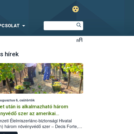
PCSOLAT
s hírek
augusztus 6, csütörtök
et után is alkalmazható három
nyvédő szer az amerikai
őkabóca ellen
zeti Élelmiszerlánc-biztonsági Hivatal
h) három növényvédő szer – Decis Forte,
an 24 EW, Oroganic – engedélyokiratát