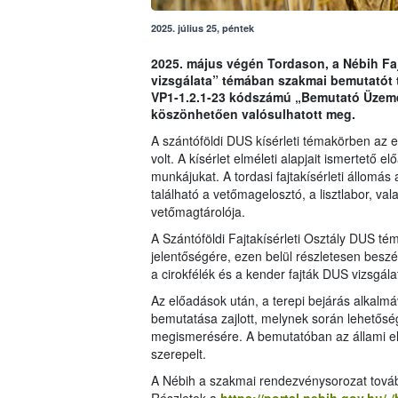
2025. július 25, péntek
2025. május végén Tordason, a Nébih Faj
vizsgálata” témában szakmai bemutatót t
VP1-1.2.1-23 kódszámú „Bemutató Üzemek 
köszönhetően valósulhatott meg.
A szántóföldi DUS kísérleti témakörben az e
volt. A kísérlet elméleti alapjait ismertető
munkájukat. A tordasi fajtakísérleti állomás a
található a vetőmagelosztó, a lisztlabor, vala
vetőmagtárolója.
A Szántóföldi Fajtakísérleti Osztály DUS tém
jelentőségére, ezen belül részletesen beszé
a cirokfélék és a kender fajták DUS vizsgálat
Az előadások után, a terepi bejárás alkalmáva
bemutatása zajlott, melynek során lehetőség
megismerésére. A bemutatóban az állami elis
szerepelt.
A Nébih a szakmai rendezvénysorozat tovább