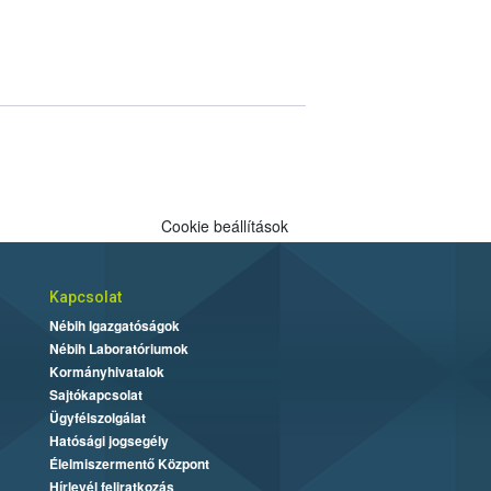
Cookie beállítások
Kapcsolat
Nébih Igazgatóságok
Nébih Laboratóriumok
Kormányhivatalok
Sajtókapcsolat
Ügyfélszolgálat
Hatósági jogsegély
Élelmiszermentő Központ
Hírlevél feliratkozás