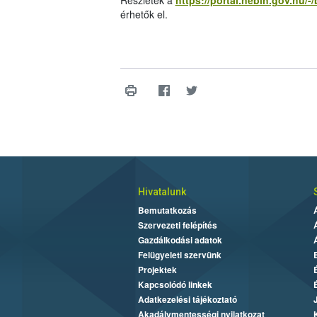
Részletek a
https://portal.nebih.gov.hu
érhetők el.
Hivatalunk
Bemutatkozás
Szervezeti felépítés
Gazdálkodási adatok
Felügyeleti szervünk
Projektek
Kapcsolódó linkek
Adatkezelési tájékoztató
Akadálymentességi nyilatkozat