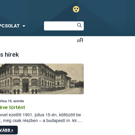
PCSOLAT
s hírek
úlius 15, szerda
éve történt
vvel ezelőtt 1901. július 15-én, költözött be
z, még csak részben – a budapesti m. kir.
i vetőmagvizsgáló állomás a Kis Rókus utca
VÁBB >
ám alatti, Czigler Győző által tervezett új