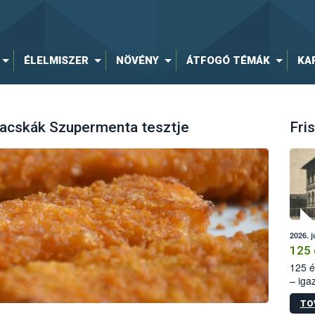
ÉLELMISZER
NÖVÉNY
ÁTFOGÓ TÉMÁK
KA
udacskák Szupermenta tesztje
Fris
2026. j
125 
125 é
– iga
állam
TO
15. sz