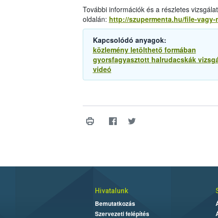
További információk és a részletes vizsgá
oldalán:
http://szupermenta.hu/file-vagy-
Kapcsolódó anyagok:
közlemény letölthető formában
gyorsfagyasztott halrudacskák vizsg
videó
Hivatalunk
Bemutatkozás
Szervezeti felépítés