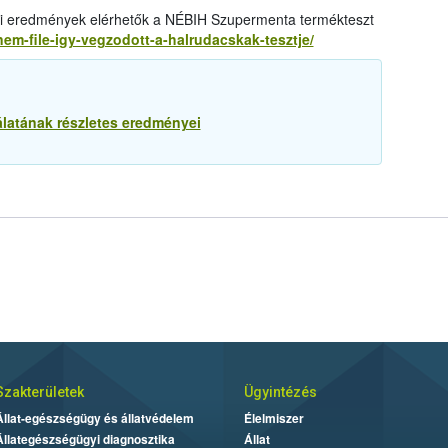
lati eredmények elérhetők a NÉBIH Szupermenta termékteszt
nem-file-igy-vegzodott-a-halrudacskak-tesztje/
álatának részletes eredményei
Szakterületek
Ügyintézés
Állat-egészségügy és állatvédelem
Élelmiszer
Állategészségügyi diagnosztika
Állat