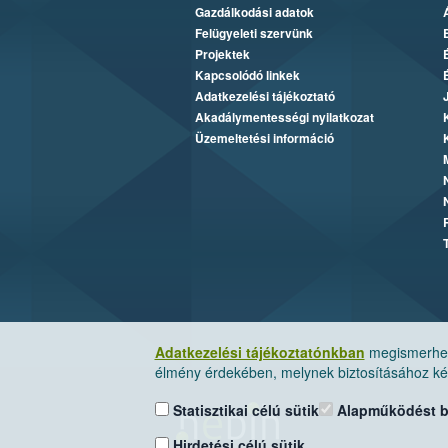
Gazdálkodási adatok
Felügyeleti szervünk
Projektek
Kapcsolódó linkek
Adatkezelési tájékoztató
Akadálymentességi nyilatkozat
Üzemeltetési információ
Adatkezelési tájékoztatónkban
megismerheti
élmény érdekében, melynek biztosításához kér
Statisztikai célú sütik
Alapműködést biz
Hirdetési célú sütik