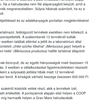
ép. Ha a halrudacska nem filé alapanyagból készült, arról a
termék megnevezésében. Súlyos hibának számított, ha ez a
lt.
kjelöléssel és az adalékanyagok pontatlan megjelenítésével
 tartalmazó, feldolgozott termékek esetében nem kötelező, a
szerepeltették. A szakemberek 13 terméknél tudták
esetben találtak eltérést a jelölt és a laboratórium által
üntetett „chilei szürke tőkehal”
(Merluccius gayi)
helyett a
áni hekk”
(Merluccius productus)
halfilé tartalmat állapított
nak bizonyult, de az egyéb hiányosságok miatt összesen 15
ás. 3 esetben a vállalkozásokat figyelmeztetésben részesíti
őként a súlyosabb jelölési hibák miatt 12 terméknél
s sor kerül. A bírságok várható összege összesen 600.000 Ft
s szakértő kóstolók vettek részt, akik a termékek ízét,
nését értékelték. A pontszámok alapján első helyen a COOP
k, míg harmadik helyen a Gran Mare halrudacskák