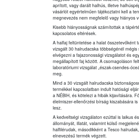
aprított, vagy darált halhús, illetve halhúsp
vásárlót egyértelműen tájékoztatni kell a 
megnevezés nem megfelelő vagy hiányos vo
Kisebb hiányosságnak számítottak a tápérté
kapcsolatos eltérések.
A halfaj feltüntetése a halat összetevőként
vizsgált 30 halrudacska többségénél mégis 
elvégezni a fajazonossági vizsgálatot és egy 
megállapított faj között. A csomagoláson felt
laboratóriumi vizsgálat „észak-csendes-óce
meg.
Mind a 30 vizsgált halrudacska biztonságos
termékkel kapcsolatban indult hatósági eljár
a NÉBIH, és kötelezi a hibák kijavítására. F
élelmiszer-ellenőrzési bírság kiszabására i
lesz.
A kedveltségi vizsgálaton ezúttal is laikus é
állományát, illatát, valamint külső megjele
halfilérudak, másodikként a Tesco halruda
elnevezésű termék végzett.