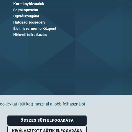
Kormányhivatalok
Sajtókapcsolat
Ügyfélszolgálat
Hatósági jogsegély
Élelmiszermentő Központ
Hírlevél feliratkozás
ie-kat (sütiket) használ a jobb felhasználói
ÖSSZES SÜTI ELFOGADÁSA
KIVÁLASZTOTT SÜTIK ELFOGADÁSA