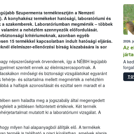
épüle
legújabb Szupermenta terméktesztjén a Nemzeti
H). A konyhakész termékeket hatósági, laboratóriumi és
ték a szakemberek. Laboratóriumban megmérték – többek
t, valamint a nehézfém szennyezők előfordulását.
erbiztonsági kritériumoknak, azonban egyéb
esen 15 termékkel kapcsolatban indult hatósági eljárás.
2026. j
knél élelmiszer-ellenőrzési bírság kiszabására is sor
Az e
járta
 nagy népszerűségnek örvendenek, így a NÉBIH legújabb
A kedv
forga
gyelmet szentelt ennek az élelmiszercsoportnak. A
Korm.
rudacskákon minőségi és biztonsági vizsgálatokat egyaránt
TO
sérül
k fehérje- és sótartalma mellett megmérték a nehézfém
felme
ábbá a halfajok azonosítását és ezúttal sem maradt el a
veszé
Ezen 
tében sem haladta meg a jogszabály által megengedett
vonni
felelt a jelölésen feltüntetett értéknek. Két termék
jártas
érjetartalmat mutatott ki a laboratóriumi vizsgálat. A
ogy milyen hal-alapanyagból állítják elő. A termékek
yan termék is található a piaci kínálatban, amelyek alapja