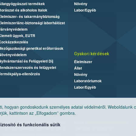
Állatgyógyászati termékek
Növény
Borászat és alkoholos italok
Labor/Egyéb
Élelmiszer- és takarmánybiztonság
Élelmiszerlánc-biztonsági laborhálózat
Járványvédelem
Kiemelt ügyek, EUTR
Kockázatkezelés
Mezőgazdasági genetikai erőforrások
Gyakori kérdések
Növényvédelem
Nyilvántartási és Felügyeleti Díj
Élelmiszer
Rendszerszervezés és felügyelet
Állat
Termékpálya-ellenőrzés
Növény
Laboratóriumok
Labor/Egyéb
, hogyan gondoskodunk személyes adatai védelméről. Weboldalunk cook
jük, kattintson az „Elfogadom” gombra.
Nemzeti Élelmiszerlánc-biztonsági Hivatal
E-mail:
ugyfelszolgalat@nebih.gov.hu
tosító és funkcionális sütik
Cím: 1024 Budapest, Keleti Károly utca. 24.
Zöld szám: 06-80/263-244
Levelezési cím: 1525 Budapest. Pf. 30.
Telefon: 06-1/ 336-9000