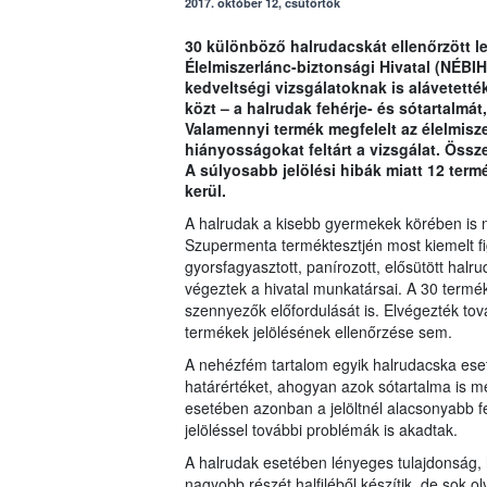
2017. október 12, csütörtök
30 különböző halrudacskát ellenőrzött 
Élelmiszerlánc-biztonsági Hivatal (NÉBI
kedveltségi vizsgálatoknak is alávetet
közt – a halrudak fehérje- és sótartalmá
Valamennyi termék megfelelt az élelmisz
hiányosságokat feltárt a vizsgálat. Össz
A súlyosabb jelölési hibák miatt 12 termé
kerül.
A halrudak a kisebb gyermekek körében is
Szupermenta terméktesztjén most kiemelt fi
gyorsfagyasztott, panírozott, elősütött hal
végeztek a hivatal munkatársai. A 30 termé
szennyezők előfordulását is. Elvégezték tov
termékek jelölésének ellenőrzése sem.
A nehézfém tartalom egyik halrudacska ese
határértéket, ahogyan azok sótartalma is meg
esetében azonban a jelöltnél alacsonyabb feh
jelöléssel további problémák is akadtak.
A halrudak esetében lényeges tulajdonság, h
nagyobb részét halfiléből készítik, de sok ol