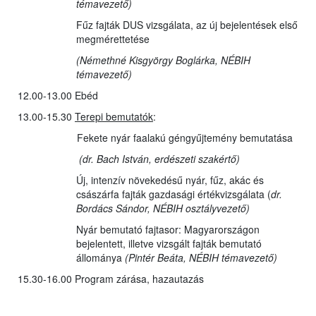
témavezető)
Fűz fajták DUS vizsgálata, az új bejelentések első
megmérettetése
(Némethné Kisgyörgy Boglárka, NÉBIH
témavezető
)
12.00-13.00 Ebéd
13.00-15.30
Terepi bemutatók
:
Fekete nyár faalakú géngyűjtemény bemutatása
(dr. Bach István, erdészeti szakértő)
Új, intenzív növekedésű nyár, fűz, akác és
császárfa fajták gazdasági értékvizsgálata (
dr.
Bordács Sándor, NÉBIH osztályvezető
)
Nyár bemutató fajtasor: Magyarországon
bejelentett, illetve vizsgált fajták bemutató
állománya
(Pintér Beáta, NÉBIH témavezető)
15.30-16.00 Program zárása, hazautazás