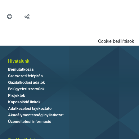
felhasználhatóak a szőlőben. A kiterjesztések célja, hogy a korai
érésű szőlőkben is legyen lehetőség a károsító elleni további
védekezésre. Az Oroganic készítmény kis kiszerelésben kiskerti
felhasználók számára is elérhető és ökológiai termesztésben is
engedélyezett.
Cookie beállítások
Hivatalunk
Bemutatkozás
Szervezeti felépítés
Gazdálkodási adatok
Felügyeleti szervünk
Projektek
Kapcsolódó linkek
Adatkezelési tájékoztató
Akadálymentességi nyilatkozat
Üzemeltetési információ