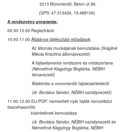
2213 Monorierdő, Beton út 86.
(GPS: 47.313426, 19.488106)
A rendezvény programja:
09.30-10.00 Regisztráció
10.00-11.00
Általános tájékoztató előadások
:
Az állomás munkájának bemutatása
(Srágliné
Mikola Krisztina állomásvezető)
A fajtaelismerés rendszere és módszertana
(Némethné Kisgyörgy Boglárka, NÉBIH
témavezető
)
Áttekintés a monorierdői fajtakísérletekről
(dr. Bordács Sándor, NÉBIH osztályvezető)
11.00-12.00 EU-POP: nemesített nyár fajták nemzetközi
összehasonlító
kísérletének bemutatása
(dr. Bordács Sándor,
NÉBIH osztályvezető
és
Némethné Kisgyörgy Boglárka,
NÉBIH