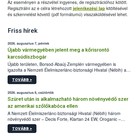
Az eseményen a részvétel ingyenes, de regisztrációhoz kötött.
Regisztrálni az e célra létrehozott
jelentkezési lap
kitöltésével
és szkennelést követő (pdf formátumú) visszaküldésével lehet.
Friss hírek
2026. augusztus 7, péntek
Újabb vármegyében jelent meg a kőrisrontó
karcsúdíszbogár
Újabb területen, Borsod-Abaúj-Zemplén vármegyében is
igazolta a Nemzeti Élelmiszerlánc-biztonsági Hivatal (Nébih) a
kőrisrontó karcsúdíszbogár (Agrilus planipennis) jelenlétét. A
TOVÁBB >
kártevőt nem csak színcsapdában találták meg, de már fertőzött
fában is azonosították. A növényvédelmi szakemberek folytatják
az intenzív felderítést, emellett az intézkedéseket a szlovák
2026. augusztus 6, csütörtök
hatósággal is összehangolják a terjedés megállítása érdekében.
Szüret után is alkalmazható három növényvédő szer
az amerikai szőlőkabóca ellen
A Nemzeti Élelmiszerlánc-biztonsági Hivatal (Nébih) három
növényvédő szer – Decis Forte, Klartan 24 EW, Oroganic –
engedélyokiratát módosította, így azok a szüretet követően,
TOVÁBB >
egészen a vesszőérettség (BBCH 91) stádiumáig