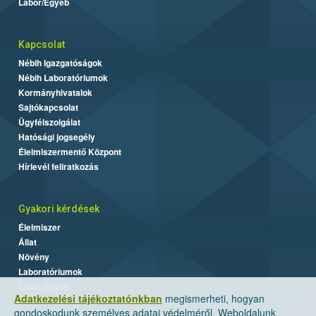
Labor/Egyéb
Kapcsolat
Nébih Igazgatóságok
Nébih Laboratóriumok
Kormányhivatalok
Sajtókapcsolat
Ügyfélszolgálat
Hatósági jogsegély
Élelmiszermentő Központ
Hírlevél feliratkozás
Gyakori kérdések
Élelmiszer
Állat
Növény
Laboratóriumok
Labor/Egyéb
Adatkezelési tájékoztatónkban
megismerheti, hogyan
gondoskodunk személyes adatai védelméről. Weboldalunk