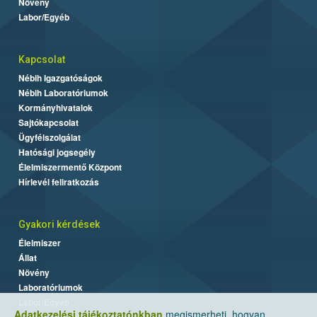
Növény
Labor/Egyéb
Kapcsolat
Nébih Igazgatóságok
Nébih Laboratóriumok
Kormányhivatalok
Sajtókapcsolat
Ügyfélszolgálat
Hatósági jogsegély
Élelmiszermentő Központ
Hírlevél feliratkozás
Gyakori kérdések
Élelmiszer
Állat
Növény
Laboratóriumok
Labor/Egyéb
Adatkezelési tájékoztatónkban
megismerheti, hogyan