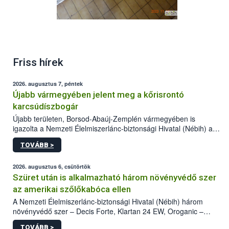
Friss hírek
2026. augusztus 7, péntek
Újabb vármegyében jelent meg a kőrisrontó
karcsúdíszbogár
Újabb területen, Borsod-Abaúj-Zemplén vármegyében is
igazolta a Nemzeti Élelmiszerlánc-biztonsági Hivatal (Nébih) a
kőrisrontó karcsúdíszbogár (Agrilus planipennis) jelenlétét. A
TOVÁBB >
kártevőt nem csak színcsapdában találták meg, de már fertőzött
fában is azonosították. A növényvédelmi szakemberek folytatják
az intenzív felderítést, emellett az intézkedéseket a szlovák
2026. augusztus 6, csütörtök
hatósággal is összehangolják a terjedés megállítása érdekében.
Szüret után is alkalmazható három növényvédő szer
az amerikai szőlőkabóca ellen
A Nemzeti Élelmiszerlánc-biztonsági Hivatal (Nébih) három
növényvédő szer – Decis Forte, Klartan 24 EW, Oroganic –
engedélyokiratát módosította, így azok a szüretet követően,
TOVÁBB >