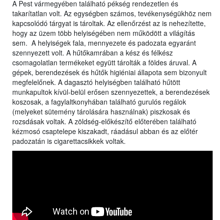
A Pest vármegyében található pékség rendezetlen és
takarítatlan volt. Az egységben számos, tevékenységükhöz nem
kapcsolódó tárgyat is tároltak. Az ellenőrzést az is nehezítette,
hogy az üzem több helyiségében nem működött a világítás
sem. A helyiségek fala, mennyezete és padozata egyaránt
szennyezett volt. A hűtőkamrában a kész és félkész
csomagolatlan termékeket együtt tárolták a földes áruval. A
gépek, berendezések és hűtők higiéniai állapota sem bizonyult
megfelelőnek. A dagasztó helyiségben található hűtött
munkapultok kívül-belül erősen szennyezettek, a berendezések
koszosak, a fagylaltkonyhában található gurulós regálok
(melyeket sütemény tárolására használnak) piszkosak és
rozsdásak voltak. A zöldség-előkészítő előterében található
kézmosó csaptelepe kiszakadt, ráadásul abban és az előtér
padozatán is cigarettacsikkek voltak.