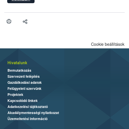
egészen a vesszőérettség (BBCH 91) stádiumáig
felhasználhatóak a szőlőben. A kiterjesztések célja, hogy a korai
érésű szőlőkben is legyen lehetőség a károsító elleni további
védekezésre. Az Oroganic készítmény kis kiszerelésben kiskerti
felhasználók számára is elérhető és ökológiai termesztésben is
engedélyezett.
Cookie beállítások
Hivatalunk
Bemutatkozás
Szervezeti felépítés
Gazdálkodási adatok
Felügyeleti szervünk
Projektek
Kapcsolódó linkek
Adatkezelési tájékoztató
Akadálymentességi nyilatkozat
Üzemeltetési információ