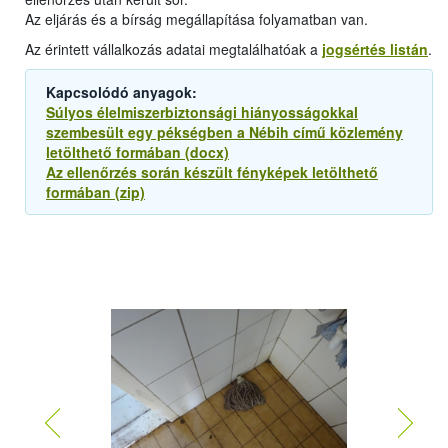
Az eljárás és a bírság megállapítása folyamatban van.
Az érintett vállalkozás adatai megtalálhatóak a
jogsértés listán
.
Kapcsolódó anyagok:
Súlyos élelmiszerbiztonsági hiányosságokkal
szembesült egy pékségben a Nébih című közlemény
letölthető formában (docx)
Az ellenőrzés során készült fényképek letölthető
formában (zip)