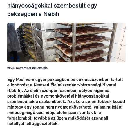
hiányosságokkal szembesült egy
pékségben a Nébih
2023. november 29, szerda
Egy Pest vármegyei pékségben és cukrászüzemben tartott
ellenőrzést a Nemzeti Élelmiszerlánc-biztonsági Hivatal
(Nébih). Az élelmiszeripari üzemben súlyos higiéniai
problémákkal és nyomonkövetési hiányosságokkal
szembesültek a szakemberek. Az akció során többek között
mintegy egy tonna nem nyomonkövethető, valamint lejárt
minőségmegőrzési idejű élelmiszert vontak ki a
forgalomból, továbbá az üzem működését azonnali
hatállyal felfüggesztették.