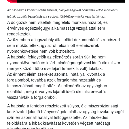
Az ellenőrzés közben feltárt hibákat, hiányosságokat bemutató videó a cikkben
leírtak vizuális bemutatására szolgál, többletinformációt nem tartalmaz.
A dolgozók nem viseltek megfelelő munkaruházatot, és
érvényes egészségügyi alkalmassági vizsgálattal sem
rendelkeztek.
Az üzemben a jogszabály által előírt dokumentációs rendszert
sem működtették, így az ott előállított élelmiszerek
nyomonkövetése nem volt biztosított.
A hatósági felügyelők az ellenőrzés során 961 kg nem
nyomonkövethető és lejárt minőségmegőrzési idejű élelmiszert
(melyek között több éve lejárt termék is volt) találtak.
Az érintett élelmiszereket azonnali hatállyal kivonták a
forgalomból, továbbá azok forgalomba hozatalát és
felhasználását megtiltották. Az ellenőrök az egységben
előállított, még érvényes lejárati idejű élelmiszereket is
visszahívták a forgalomból.
A hatóság a fentebb részletezett súlyos, élelmiszerbiztonsági
kockázatot jelentő hiányosságok miatt az egység tevékenységét
szintén azonnali hatállyal felfüggesztette. Az intézkedés
feloldására a hibák kijavítását követően végzett hatósági
ellenőrzés után került sor.