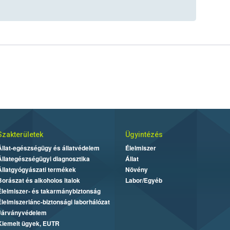
Szakterületek
Ügyintézés
Állat-egészségügy és állatvédelem
Élelmiszer
Állategészségügyi diagnosztika
Állat
Állatgyógyászati termékek
Növény
Borászat és alkoholos italok
Labor/Egyéb
Élelmiszer- és takarmánybiztonság
Élelmiszerlánc-biztonsági laborhálózat
Járványvédelem
Kiemelt ügyek, EUTR