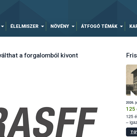
ÉLELMISZER
NÖVÉNY
ÁTFOGÓ TÉMÁK
KA
iválthat a forgalomból kivont
Fris
2026. j
125 
125 é
– iga
állam
TO
15. sz