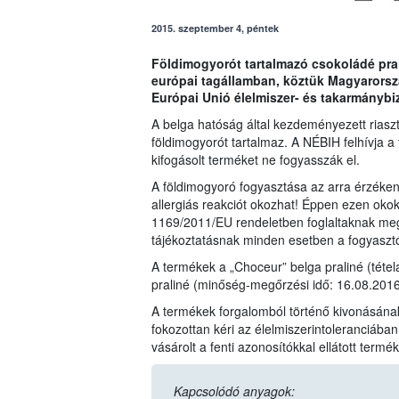
2015. szeptember 4, péntek
Földimogyorót tartalmazó csokoládé pral
európai tagállamban, köztük Magyarorszá
Európai Unió élelmiszer- és takarmánybi
A belga hatóság által kezdeményezett riaszt
földimogyorót tartalmaz. A NÉBIH felhívja a
kifogásolt terméket ne fogyasszák el.
A földimogyoró fogyasztása az arra érzékeny
allergiás reakciót okozhat! Éppen ezen okok
1169/2011/EU rendeletben foglaltaknak megf
tájékoztatásnak minden esetben a fogyasztók
A termékek a „Choceur” belga praliné (tétel
praliné (minőség-megőrzési idő: 16.08.2016)
A termékek forgalomból történő kivonásána
fokozottan kéri az élelmiszerintoleranciába
vásárolt a fenti azonosítókkal ellátott termé
Kapcsolódó anyagok: