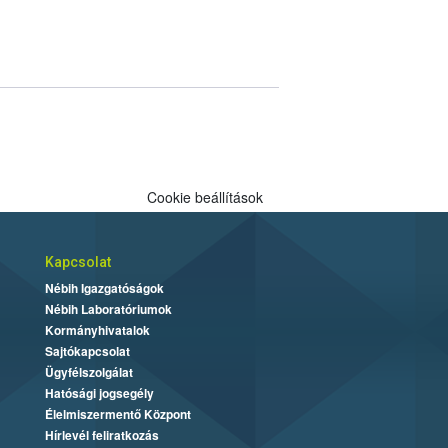
Cookie beállítások
Kapcsolat
Nébih Igazgatóságok
Nébih Laboratóriumok
Kormányhivatalok
Sajtókapcsolat
Ügyfélszolgálat
Hatósági jogsegély
Élelmiszermentő Központ
Hírlevél feliratkozás