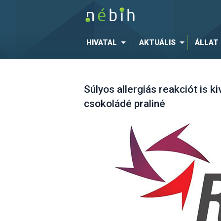
HIVATAL
AKTUÁLIS
ÁLLAT
Súlyos allergiás reakciót is k
csokoládé praliné