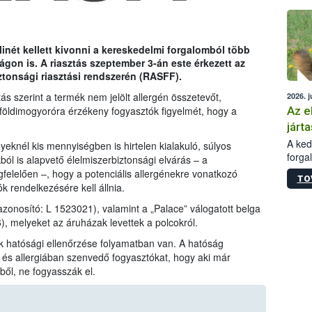
épüle
inét kellett kivonni a kereskedelmi forgalomból több
gon is. A riasztás szeptember 3-án este érkezett az
ztonsági riasztási rendszerén (RASFF).
ás szerint a termék nem jelölt allergén összetevőt,
2026. j
Az e
 földimogyoróra érzékeny fogyasztók figyelmét, hogy a
járta
A kedv
eknél kis mennyiségben is hirtelen kialakuló, súlyos
forga
ból is alapvető élelmiszerbiztonsági elvárás – a
Korm.
elelően –, hogy a potenciális allergénekre vonatkozó
TO
sérül
 rendelkezésére kell állnia.
felme
azonosító: L 1523021), valamint a „Palace” válogatott belga
veszé
, melyeket az áruházak levettek a polcokról.
Ezen 
vonni
k hatósági ellenőrzése folyamatban van. A hatóság
jártas
n és allergiában szenvedő fogyasztókat, hogy aki már
kből, ne fogyasszák el.