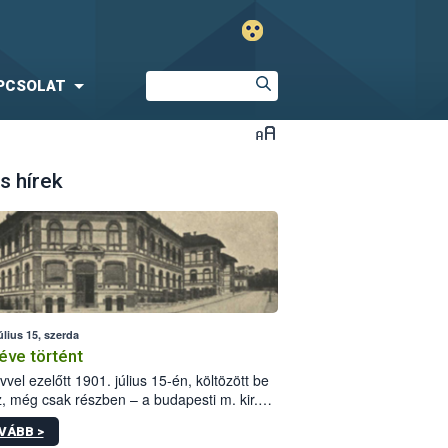
PCSOLAT
s hírek
úlius 15, szerda
éve történt
vvel ezelőtt 1901. július 15-én, költözött be
z, még csak részben – a budapesti m. kir.
i vetőmagvizsgáló állomás a Kis Rókus utca
VÁBB >
ám alatti, Czigler Győző által tervezett új