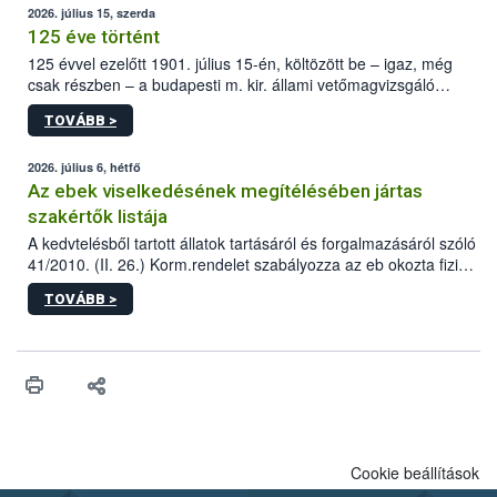
2026. július 15, szerda
125 éve történt
125 évvel ezelőtt 1901. július 15-én, költözött be – igaz, még
csak részben – a budapesti m. kir. állami vetőmagvizsgáló
állomás a Kis Rókus utca 15. szám alatti, Czigler Győző által
TOVÁBB >
tervezett új épületébe.
2026. július 6, hétfő
Az ebek viselkedésének megítélésében jártas
szakértők listája
A kedvtelésből tartott állatok tartásáról és forgalmazásáról szóló
41/2010. (II. 26.) Korm.rendelet szabályozza az eb okozta fizikai
sérülés, illetve ennek veszélye keletkezésekor felmerülő
TOVÁBB >
hatósági feladatokat, valamint a veszélyes eb tartását és annak
engedélyezését. Ezen eljárások során szükség esetén be kell
vonni az ebek viselkedésének megítélésében jártas szakértőt.
Cookie beállítások