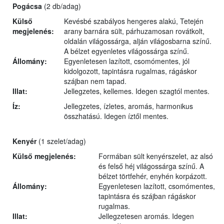
Pogácsa
(2 db/adag)
Külső
Kevésbé szabályos hengeres alakú, Tetején
megjelenés:
arany barnára sült, párhuzamosan rovátkolt,
oldalán világossárga, alján világosbarna színű.
A bélzet egyenletes világossárga színű.
Állomány:
Egyenletesen lazított, csomómentes, jól
kidolgozott, tapintásra rugalmas, rágáskor
szájban nem tapad.
Illat:
Jellegzetes, kellemes. Idegen szagtól mentes.
Íz:
Jellegzetes, ízletes, aromás, harmonikus
összhatású. Idegen íztől mentes.
Kenyér
(1 szelet/adag)
Külső megjelenés:
Formában sült kenyérszelet, az alsó
és felső héj világossárga színű. A
bélzet törtfehér, enyhén korpázott.
Állomány:
Egyenletesen lazított, csomómentes,
tapintásra és szájban rágáskor
rugalmas.
Illat:
Jellegzetesen aromás. Idegen