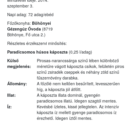
Mintavétel ideje: 2014.
szeptember 3.
Napi adag: 72 adag/ebéd
Főzőkonyha:
Böhönyei
Gézengúz Óvoda
(8719
Böhönye, Fő utca 2.)
Részletes érzékszervi minősítés:
Paradicsomos húsos káposzta
(0,25 l/adag)
Külső
Pirosas-narancssárga színű lében különböző
megjelenés:
méretűre vágott káposzta csíkok, felületén piros
színű zsiradék cseppek és néhány zöld színű
fűszernövény darabka.
Állomány:
A főzőlé nem kellően besűrített, levesszerűen
híg, a káposzta jól átfőtt.
Illat:
A káposzta illata dominál, gyengén
paradicsomos illatú. Idegen szagtól mentes.
Íz:
Kevésbé ízletes, kissé jellegtelen. Az intenzív
káposzta íz mellett gyenge paradicsomos íz
érezhető. Idegen íztől mentes.