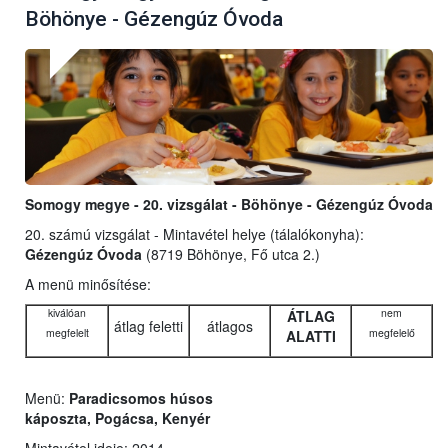
Böhönye - Gézengúz Óvoda
Somogy megye - 20. vizsgálat - Böhönye - Gézengúz Óvoda
20. számú vizsgálat - Mintavétel helye (tálalókonyha):
Gézengúz Óvoda
(8719 Böhönye, Fő utca 2.)
A menü minősítése:
kiválóan
nem
ÁTLAG
átlag feletti
átlagos
megfelelt
megfelelő
ALATTI
Menü:
Paradicsomos húsos
káposzta, Pogácsa, Kenyér