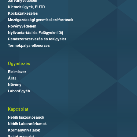
Járványvédelem
Kiemelt ügyek, EUTR
Kockázatkezelés
Mezőgazdasági genetikai erőforrások
Növényvédelem
Nyilvántartási és Felügyeleti Díj
Rendszerszervezés és felügyelet
Termékpálya-ellenőrzés
Ügyintézés
Élelmiszer
Állat
Növény
Labor/Egyéb
Kapcsolat
Nébih Igazgatóságok
Nébih Laboratóriumok
Kormányhivatalok
Sajtókapcsolat