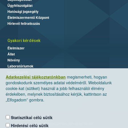
Ügyfélszolgálat
Hatósági jogsegély
Élelmiszermentő Központ
Hírlevél feliratkozás
Gyakori kérdések
Élelmiszer
Állat
Növény
Laboratóriumok
Labor/Egyéb
Adatkezelési tájékoztatónkban
megismerheti, hogyan
gondoskodunk személyes adatai védelméről. Weboldalunk
cookie-kat (sütiket) használ a jobb felhasználói élmény
érdekében, melynek biztosításához kérjük, kattintson az
„Elfogadom” gombra.
Statisztikai célú sütik
Nemzeti Élelmiszerlánc-biztonsági Hivatal
Hirdetési célú sütik