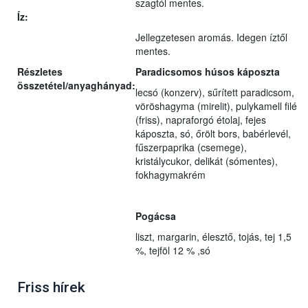
szagtól mentes.
Íz:
Jellegzetesen aromás. Idegen íztől
mentes.
Részletes
Paradicsomos húsos káposzta
összetétel/anyaghányad:
lecsó (konzerv), sűrített paradicsom,
vöröshagyma (mirelit), pulykamell filé
(friss), napraforgó étolaj, fejes
káposzta, só, őrölt bors, babérlevél,
fűszerpaprika (csemege),
kristálycukor, delikát (sómentes),
fokhagymakrém
Pogácsa
liszt, margarin, élesztő, tojás, tej 1,5
%, tejföl 12 % ,só
Friss hírek