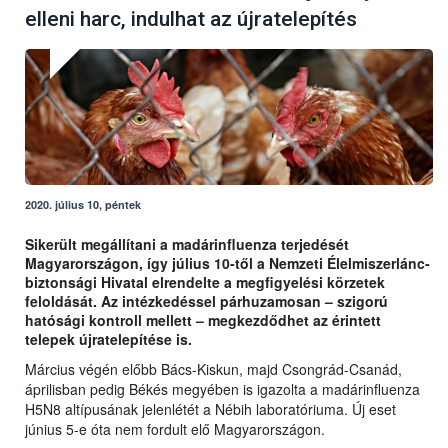
elleni harc, indulhat az újratelepítés
2020. július 10, péntek
Sikerült megállítani a madárinfluenza terjedését
Magyarországon, így július 10-től a Nemzeti Élelmiszerlánc-
biztonsági Hivatal elrendelte a megfigyelési körzetek
feloldását. Az intézkedéssel párhuzamosan – szigorú
hatósági kontroll mellett – megkezdődhet az érintett
telepek újratelepítése is.
Március végén előbb Bács-Kiskun, majd Csongrád-Csanád,
áprilisban pedig Békés megyében is igazolta a madárinfluenza
H5N8 altípusának jelenlétét a Nébih laboratóriuma. Új eset
június 5-e óta nem fordult elő Magyarországon.