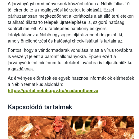
A járványügyi eredményeknek köszönhetően a Nébih július 10-
től elrendelte a megfigyelési körzetek feloldását. Ezzel
párhuzamosan megkezdődhet a korlátozás alatt álló területeken
található állattartó telepek újratelepítése is, szigorú hatósági
kontroll mellett. Az újratelepítés hatékony és gyors
lefolytatáshoz a Nébih egységes eljárásrendet dolgozott ki,
amely önellenőrzési és hatósági check-listákat is tartalmaz.
Fontos, hogy a vándormadarak vonulása miatt a vírus továbbra
is veszélyt jelent a baromfiállományokra. Éppen ezért a
járványvédelmi minimum feltételeket továbbra is teljesíteniük kell
a gazdáknak.
Az érvényes előírások és egyéb hasznos információk elérhetőek
a Nébih tematikus aloldalán:
https://portal.nebih.gov.hu/madarinfluenza
.
Kapcsolódó tartalmak