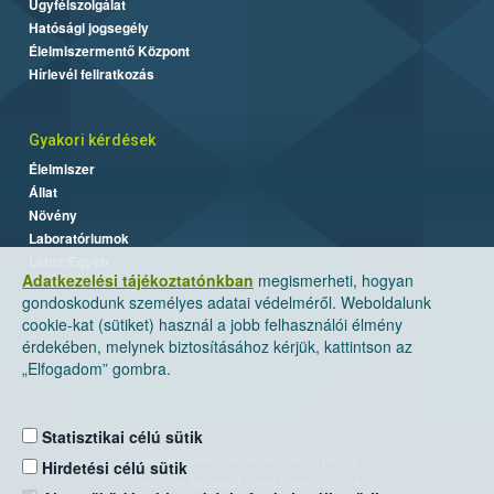
Ügyfélszolgálat
Hatósági jogsegély
Élelmiszermentő Központ
Hírlevél feliratkozás
Gyakori kérdések
Élelmiszer
Állat
Növény
Laboratóriumok
Labor/Egyéb
Adatkezelési tájékoztatónkban
megismerheti, hogyan
gondoskodunk személyes adatai védelméről. Weboldalunk
cookie-kat (sütiket) használ a jobb felhasználói élmény
érdekében, melynek biztosításához kérjük, kattintson az
„Elfogadom” gombra.
Statisztikai célú sütik
Nemzeti Élelmiszerlánc-biztonsági Hivatal
Hirdetési célú sütik
Cím: 1024 Budapest, Keleti Károly utca. 24.