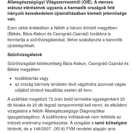
Állategészségügyi Világszervezettől (OIE). A mentes
státusz elérésének ugyanis a harmadik országok felé
irányuló kereskedelem újraindításában kiemelt jelentősége
van.
Ezen célok érdekében a Nébih a három érintett megyében
(Békés, Bács-Kiskun és Csongrád-Csanád) továbbra is
fenntartja a szűrővizsgálatokat, illetve szabályozta a baromfik
újratelepítését.
Szűrővizsgálatok
Szűrővizsgálati kötelezettség Bács-Kiskun, Csongrád-Csanád és
Békés megyében
továbbtartás vagy
az ország bármely területén lévő vágóhídra azonnali vágás
céljából történő kiszállítás esetén áll fenn.
A szállítást megelőző 72 órán belül termelési egységenként 20
db kloaka és 20 db légcső tamponmintát kell venni, és elküldeni
vizsgálatra a Nébih Állategészségügyi Diagnosztikai
Igazgatóságához. A szállítmány indításának nem feltétele az
intézeti eredmény megérkezése. A vizsgálat a
tartó költségére
történik, de a 148/2007. (XII.8) FVM rendelet alapján arra