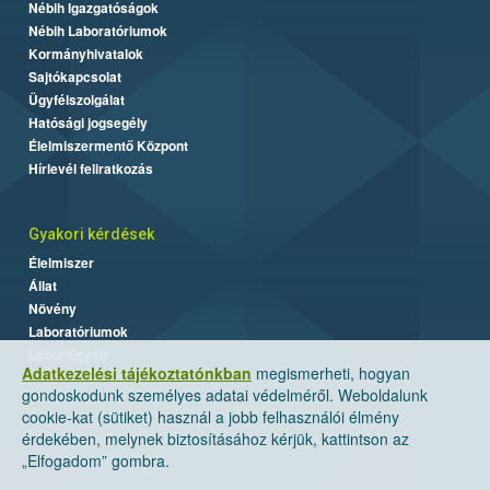
Nébih Igazgatóságok
Nébih Laboratóriumok
Kormányhivatalok
Sajtókapcsolat
Ügyfélszolgálat
Hatósági jogsegély
Élelmiszermentő Központ
Hírlevél feliratkozás
Gyakori kérdések
Élelmiszer
Állat
Növény
Laboratóriumok
Labor/Egyéb
Adatkezelési tájékoztatónkban
megismerheti, hogyan
gondoskodunk személyes adatai védelméről. Weboldalunk
cookie-kat (sütiket) használ a jobb felhasználói élmény
érdekében, melynek biztosításához kérjük, kattintson az
„Elfogadom” gombra.