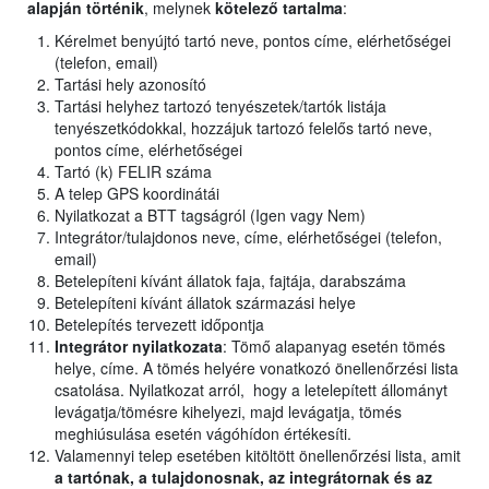
alapján történik
, melynek
kötelező tartalma
:
Kérelmet benyújtó tartó neve, pontos címe, elérhetőségei
(telefon, email)
Tartási hely azonosító
Tartási helyhez tartozó tenyészetek/tartók listája
tenyészetkódokkal, hozzájuk tartozó felelős tartó neve,
pontos címe, elérhetőségei
Tartó (k) FELIR száma
A telep GPS koordinátái
Nyilatkozat a BTT tagságról (Igen vagy Nem)
Integrátor/tulajdonos neve, címe, elérhetőségei (telefon,
email)
Betelepíteni kívánt állatok faja, fajtája, darabszáma
Betelepíteni kívánt állatok származási helye
Betelepítés tervezett időpontja
Integrátor nyilatkozata
: Tömő alapanyag esetén tömés
helye, címe. A tömés helyére vonatkozó önellenőrzési lista
csatolása. Nyilatkozat arról, hogy a letelepített állományt
levágatja/tömésre kihelyezi, majd levágatja, tömés
meghiúsulása esetén vágóhídon értékesíti.
Valamennyi telep esetében kitöltött önellenőrzési lista, amit
a tartónak, a tulajdonosnak, az integrátornak és az