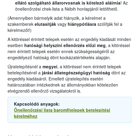
ellátó szolgáltató állatorvosnak is kötelező aláírnia
! Az
önellenőrzési chek-lista a Nébih honlapjáról letölthető.
(Amennyiben bármelyik adat hiányzik, a kérelmet a
szakemberek
elutasítják
vagy
hiánypótlásra
szólítják fel a
kérelmezőt!)
A kitöréssel érintett telepek esetén az engedély kiadását minden
esetben
hatósági helyszíni ellenőrzés előzi meg
, a kitöréssel
nem érintett telepek esetén ennek szükségességéről az
engedélyező hatóság dönt kockázatértékelés alapján.
Újratelepítésnél a
megyei
, a kitöréssel nem érintett telepek
betelepítésénél a
járási állategészségügyi hatóság
dönt az
engedély kiadásáról. Emellett újratelepítés esetén
határozatában intézkednek az állományokban kötelezően
elvégzendő ellenőrző vizsgálatokról is.
Kapcsolódó anyagok:
Önellenőrzési lista baromfitelepek betelepítési
kérelméhez