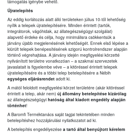
támogatás igénybe vehető.
Újratelepítés
Az eddig korlátozás alatt álló területeken július 10-től lehetőség
nyílik a telepek újratelepítésére. Minden érintett (tartók,
integrátorok, vágóhidak, az állategészségügyi szolgálat)
alapvető érdeke és célja, hogy minimálisra csökkentsük a
járvány újabb megjelenésének lehetőségét. Ennek első lépése a
kiürült telepek benépesítésének szigorú kontrolrendszer alapján
történő végrehajtása. A járvány idején megfigyelési körzetté
nyilvánított területre vonatkozóan – a szakmai szervezetek
javaslatait is figyelembe véve – a kitöréssel érintett telepek
újratelepítésére és a többi telep betelepítésére a Nébih
egységes eljárásrendet
adott ki.
A mától feloldott megfigyelési körzet területére (akár kitöréssel
érintett a telep, akár nem)
új állomány betelepítése
kizárólag
az állategészségügyi
hatóság által kiadott engedély alapján
történhet
!
A Baromfi Terméktanács saját tagjai tekintetében minden
betelepítéshez hozzájárulási nyilatkozatot ad ki.
A betelepítés engedélyezése
a tartó által benyújtott kérelem