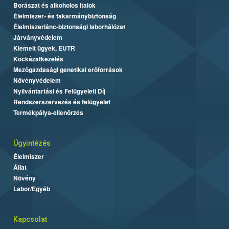
Borászat és alkoholos italok
Élelmiszer- és takarmánybiztonság
Élelmiszerlánc-biztonsági laborhálózat
Járványvédelem
Kiemelt ügyek, EUTR
Kockázatkezelés
Mezőgazdasági genetikai erőforrások
Növényvédelem
Nyilvántartási és Felügyeleti Díj
Rendszerszervezés és felügyelet
Termékpálya-ellenőrzés
Ügyintézés
Élelmiszer
Állat
Növény
Labor/Egyéb
Kapcsolat