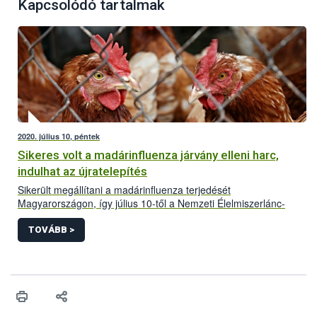
Kapcsolódó tartalmak
2020. július 10, péntek
Sikeres volt a madárinfluenza járvány elleni harc,
indulhat az újratelepítés
Sikerült megállítani a madárinfluenza terjedését
Magyarországon, így július 10-től a Nemzeti Élelmiszerlánc-
biztonsági Hivatal elrendelte a megfigyelési körzetek feloldását.
Az intézkedéssel párhuzamosan – szigorú hatósági kontroll
TOVÁBB >
mellett – megkezdődhet az érintett telepek újratelepítése is.