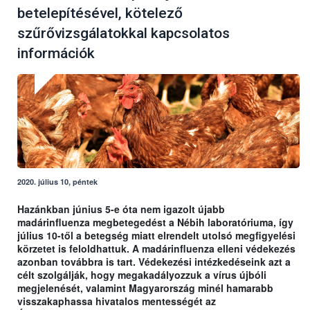
betelepítésével, kötelező
szűrővizsgálatokkal kapcsolatos
információk
2020. július 10, péntek
Hazánkban június 5-e óta nem igazolt újabb
madárinfluenza megbetegedést a Nébih laboratóriuma, így
július 10-től a betegség miatt elrendelt utolsó megfigyelési
körzetet is feloldhattuk. A madárinfluenza elleni védekezés
azonban továbbra is tart. Védekezési intézkedéseink azt a
célt szolgálják, hogy megakadályozzuk a vírus újbóli
megjelenését, valamint Magyarország minél hamarabb
visszakaphassa hivatalos mentességét az