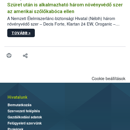
hatósággal is összehangolják a terjedés megállítása érdekében.
Szüret után is alkalmazható három növényvédő szer
az amerikai szőlőkabóca ellen
A Nemzeti Élelmiszerlánc-biztonsági Hivatal (Nébih) három
növényvédő szer – Decis Forte, Klartan 24 EW, Oroganic –
engedélyokiratát módosította, így azok a szüretet követően,
TOVÁBB >
egészen a vesszőérettség (BBCH 91) stádiumáig
felhasználhatóak a szőlőben. A kiterjesztések célja, hogy a korai
érésű szőlőkben is legyen lehetőség a károsító elleni további
védekezésre. Az Oroganic készítmény kis kiszerelésben kiskerti
felhasználók számára is elérhető és ökológiai termesztésben is
engedélyezett.
Cookie beállítások
Hivatalunk
Bemutatkozás
Szervezeti felépítés
Gazdálkodási adatok
Felügyeleti szervünk
Projektek