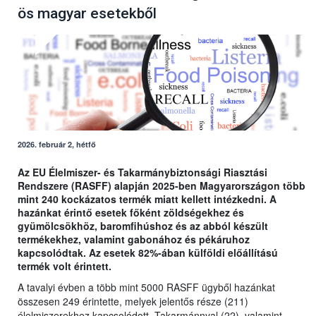
ös magyar esetekből
2026. február 2, hétfő
Az EU Élelmiszer- és Takarmánybiztonsági Riasztási
Rendszere (RASFF) alapján 2025-ben Magyarországon több
mint 240 kockázatos termék miatt kellett intézkedni. A
hazánkat érintő esetek főként zöldségekhez és
gyümölcsökhöz, baromfihúshoz és az abból készült
termékekhez, valamint gabonához és pékáruhoz
kapcsolódtak. Az esetek 82%-ában külföldi előállítású
termék volt érintett.
A tavalyi évben a több mint 5000 RASFF ügyből hazánkat
összesen 249 érintette, melyek jelentős része (211)
élelmiszerekhez kapcsolódott. Takarmánnyal (22), valamint