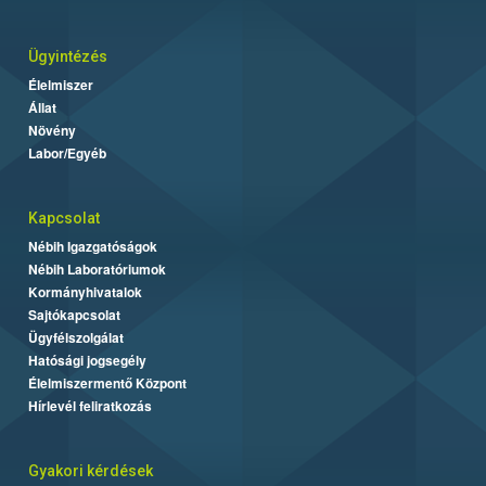
Ügyintézés
Élelmiszer
Állat
Növény
Labor/Egyéb
Kapcsolat
Nébih Igazgatóságok
Nébih Laboratóriumok
Kormányhivatalok
Sajtókapcsolat
Ügyfélszolgálat
Hatósági jogsegély
Élelmiszermentő Központ
Hírlevél feliratkozás
Gyakori kérdések