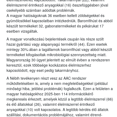
élelmiszerrel érintkező anyagokkal (16) összefüggésben jóval
csekélyebb számban adódtak problémák.
A magyar hatóságoknak 36 esetben kellett zöldségekkel és
gyümölcsökkel kapcsolatban intézkedniük. Baromfihúst és abból
készült termékeket 32, gabonatermékeket és pékárukat 17
esetben vizsgáltak.
A magyar vonatkozású bejelentések csupán kis része szólt
hazai gyártású vagy alapanyagú termékről (44). Ezen esetek
mintegy 30%-ában a tagállamok baromfihúst vagy abból készült
termékeket kifogásoltak mikrobiológiai szennyezettség miatt.
Magyarország 30 ügyet jelentett az elmúlt évben a rendszeren
keresztül, ezek többsége kockázatos élelmiszerhez
kapcsolódott, egy eset pedig takarmányhoz.
A Nébih tevékenyen részt vesz az AAC rendszer
működtetésében is, amely a nem megfelelőségekkel (például
minőségi hiba, jelölési problémák) foglalkozik. Ezen a felületen a
magyar hatóságokhoz 2025-ben 114 információkérő
megkeresés érkezett, amelyek közül a legtöbb élelmiszerrel (66)
és élő állatokkal (26), valamint élelmiszerrel érintkező
anyagokkal (10) volt kapcsolatos. A legtöbb kérdés élő állatok
szállítási, dokumentációs problémájához, valamint étrend-