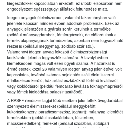
kiegészítőkkel kapcsolatban érkezett, ez utóbbi elsősorban nem
engedélyezett egészségügyi állítások feltüntetése miatt.
Idegen anyagok élelmiszerben, valamint takarmányban való
jelenléte kapcsán minden évben adódnak problémák. Ezek az
anyagok jellemzően a gyártás során kerülnek a termékbe
(például műanyagdarabok, fémforgácsok), de előfordulnak a
termék alapanyagának természetes, azonban nem fogyasztható
részei is (például meggymag, zöldbab szár stb.).
Valamennyi idegen anyag fokozott élelmiszerbiztonsági
kockázatot jelent a fogyasztók számára. A tavalyi évben
kiemelkedően magas volt ezen ügyek száma. A hazánkat is
érintő esetek közül 26 valamilyen idegen anyag jelenlétével volt
kapcsolatos, továbbá számos bejelentés szólt élelmiszerrel
érintkezésbe kerülő, háztartási eszközökről történő leválásról
vagy kioldódásról (például fémdarab leválása fokhagymaprésről
vagy fémek kioldódása palacsintasütőből).
A RASFF rendszer tagjai több esetben jelentettek üvegdarabbal
szennyezett élelmiszereket (például meggybefőtt,
kukoricakonzerv, paradicsomszósz, joghurt); műanyag jelenlétét
termékekben (például csokoládéban, fűszerben,
macskaeledelben); fémeket (például szószban, sütőipari