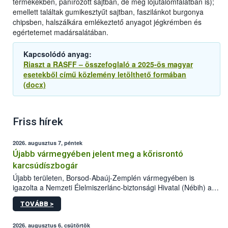
termékekben, panírozott sajtban, de még lójutalomfalatban is);
emellett találtak gumikesztyűt sajtban, faszilánkot burgonya
chipsben, halszálkára emlékeztető anyagot jégkrémben és
egértetemet madársalátában.
Kapcsolódó anyag:
Riaszt a RASFF – összefoglaló a 2025-ös magyar
esetekből című közlemény letölthető formában
(docx)
Friss hírek
2026. augusztus 7, péntek
Újabb vármegyében jelent meg a kőrisrontó
karcsúdíszbogár
Újabb területen, Borsod-Abaúj-Zemplén vármegyében is
igazolta a Nemzeti Élelmiszerlánc-biztonsági Hivatal (Nébih) a
kőrisrontó karcsúdíszbogár (Agrilus planipennis) jelenlétét. A
TOVÁBB >
kártevőt nem csak színcsapdában találták meg, de már fertőzött
fában is azonosították. A növényvédelmi szakemberek folytatják
az intenzív felderítést, emellett az intézkedéseket a szlovák
2026. augusztus 6, csütörtök