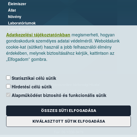
Élelmiszer
Állat
Növény
Laboratóriumok
Labor/Egyéb
Adatkezelési tájékoztatónkban
megismerheti, hogyan
gondoskodunk személyes adatai védelméről. Weboldalunk
cookie-kat (sütiket) használ a jobb felhasználói élmény
érdekében, melynek biztosításához kérjük, kattintson az
„Elfogadom” gombra.
Statisztikai célú sütik
Nemzeti Élelmiszerlánc-biztonsági Hivatal
Hirdetési célú sütik
Cím: 1024 Budapest, Keleti Károly utca. 24.
Alapműködést biztosító és funkcionális sütik
Levelezési cím: 1525 Budapest. Pf. 30.
ÖSSZES SÜTI ELFOGADÁSA
E-mail:
ugyfelszolgalat@nebih.gov.hu
Zöld szám: 06-80/263-244
KIVÁLASZTOTT SÜTIK ELFOGADÁSA
Telefon: 06-1/ 336-9000
Fax: 06-1/336-9479