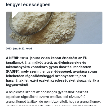
lengyel édességben
2013. január 22, kedd
A NÉBIH 2013. január 22-én kapott értesítést az EU
tagállamok által működtetett, az élelmiszerekre és
takarmányokra vonatkozó gyors riasztási rendszeren
(RASFF), mely szerint lengyel édességek gyártása során
feltehetően rágcsálóméreggel szennyezett tejport
használtak fel, ezért ezeket az édességeket visszahívják a
fogyasztóktól.
A bejelentés szerint az édességek gyártáshoz használt
tejporban rágcsálóirtó szerre emlékeztető rózsaszínű
granulátumot találtak, de nem bizonyított, hogy a granulátumok