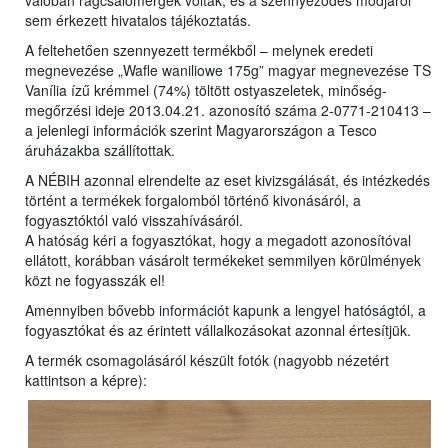
valóban rágcsálómérgek voltak, és a szennyeződés módjáról
sem érkezett hivatalos tájékoztatás.
A feltehetően szennyezett termékből – melynek eredeti
megnevezése „Wafle waniliowe 175g” magyar megnevezése TS
Vanília ízű krémmel (74%) töltött ostyaszeletek, minőség-
megőrzési ideje 2013.04.21. azonosító száma 2-0771-210413 –
a jelenlegi információk szerint Magyarországon a Tesco
áruházakba szállítottak.
A NÉBIH azonnal elrendelte az eset kivizsgálását, és intézkedés
történt a termékek forgalomból történő kivonásáról, a
fogyasztóktól való visszahívásáról.
A hatóság kéri a fogyasztókat, hogy a megadott azonosítóval
ellátott, korábban vásárolt termékeket semmilyen körülmények
közt ne fogyasszák el!
Amennyiben bővebb információt kapunk a lengyel hatóságtól, a
fogyasztókat és az érintett vállalkozásokat azonnal értesítjük.
A termék csomagolásáról készült fotók (nagyobb nézetért
kattintson a képre):