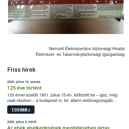
Nemzeti Élelmiszerlánc-biztonsági Hivatal
Élelmiszer- és Takarmánybiztonsági Igazgatóság
Friss hírek
2026. július 15, szerda
125 éve történt
125 évvel ezelőtt 1901. július 15-én, költözött be – igaz, még
csak részben – a budapesti m. kir. állami vetőmagvizsgáló
állomás a Kis Rókus utca 15. szám alatti, Czigler Győző által
TOVÁBB >
tervezett új épületébe.
2026. július 6, hétfő
Az ebek viselkedésének megítélésében jártas