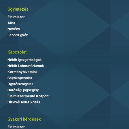
Ügyintézés
Élelmiszer
Állat
Növény
Labor/Egyéb
Kapcsolat
Nébih Igazgatóságok
Nébih Laboratóriumok
Kormányhivatalok
Sajtókapcsolat
Ügyfélszolgálat
Hatósági jogsegély
Élelmiszermentő Központ
Hírlevél feliratkozás
Gyakori kérdések
Élelmiszer