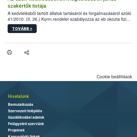
szakértők listája
A kedvtelésből tartott állatok tartásáról és forgalmazásáról szóló
41/2010. (II. 26.) Korm.rendelet szabályozza az eb okozta fizikai
sérülés, illetve ennek veszélye keletkezésekor felmerülő
TOVÁBB >
hatósági feladatokat, valamint a veszélyes eb tartását és annak
engedélyezését. Ezen eljárások során szükség esetén be kell
vonni az ebek viselkedésének megítélésében jártas szakértőt.
Cookie beállítások
Hivatalunk
Bemutatkozás
Szervezeti felépítés
Gazdálkodási adatok
Felügyeleti szervünk
Projektek
Kapcsolódó linkek