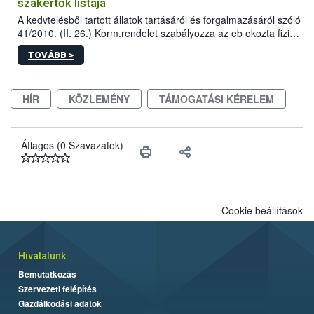
szakértők listája
A kedvtelésből tartott állatok tartásáról és forgalmazásáról szóló
41/2010. (II. 26.) Korm.rendelet szabályozza az eb okozta fizikai
sérülés, illetve ennek veszélye keletkezésekor felmerülő
TOVÁBB >
hatósági feladatokat, valamint a veszélyes eb tartását és annak
engedélyezését. Ezen eljárások során szükség esetén be kell
vonni az ebek viselkedésének megítélésében jártas szakértőt.
HÍR
KÖZLEMÉNY
TÁMOGATÁSI KÉRELEM
Átlagos (0 Szavazatok)
Cookie beállítások
Hivatalunk
Bemutatkozás
Szervezeti felépítés
Gazdálkodási adatok