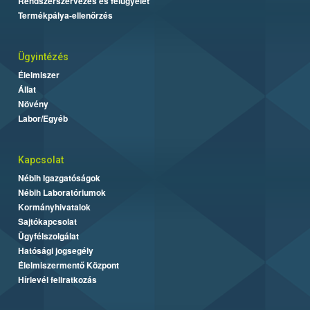
Rendszerszervezés és felügyelet
Termékpálya-ellenőrzés
Ügyintézés
Élelmiszer
Állat
Növény
Labor/Egyéb
Kapcsolat
Nébih Igazgatóságok
Nébih Laboratóriumok
Kormányhivatalok
Sajtókapcsolat
Ügyfélszolgálat
Hatósági jogsegély
Élelmiszermentő Központ
Hírlevél feliratkozás