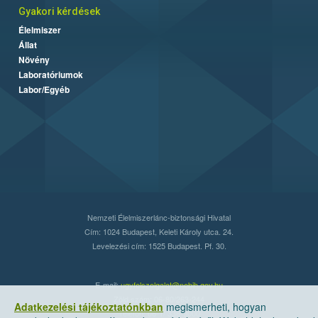
Gyakori kérdések
Élelmiszer
Állat
Növény
Laboratóriumok
Labor/Egyéb
Nemzeti Élelmiszerlánc-biztonsági Hivatal
Cím: 1024 Budapest, Keleti Károly utca. 24.
Levelezési cím: 1525 Budapest. Pf. 30.
E-mail:
ugyfelszolgalat@nebih.gov.hu
Zöld szám: 06-80/263-244
Adatkezelési tájékoztatónkban
megismerheti, hogyan
Telefon: 06-1/ 336-9000