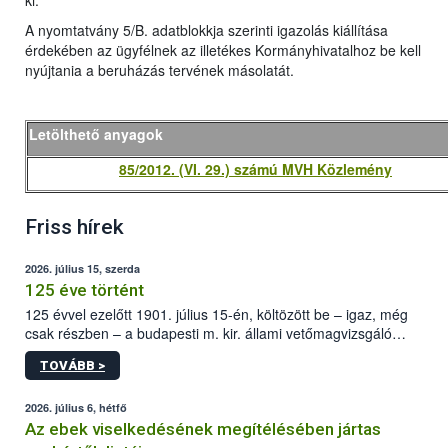
ki.
A nyomtatvány 5/B. adatblokkja szerinti igazolás kiállítása
érdekében az ügyfélnek az illetékes Kormányhivatalhoz be kell
nyújtania a beruházás tervének másolatát.
Letölthető anyagok
85/2012. (VI. 29.) számú MVH Közlemény
Friss hírek
2026. július 15, szerda
125 éve történt
125 évvel ezelőtt 1901. július 15-én, költözött be – igaz, még
csak részben – a budapesti m. kir. állami vetőmagvizsgáló
állomás a Kis Rókus utca 15. szám alatti, Czigler Győző által
TOVÁBB >
tervezett új épületébe.
2026. július 6, hétfő
Az ebek viselkedésének megítélésében jártas