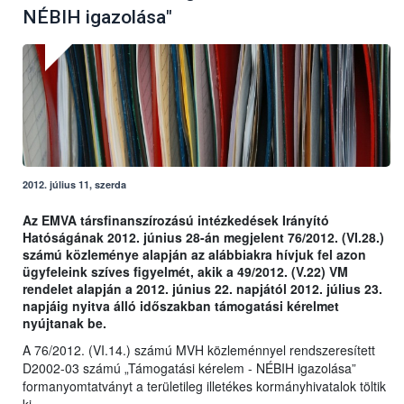
NÉBIH igazolása"
2012. július 11, szerda
Az EMVA társfinanszírozású intézkedések Irányító
Hatóságának 2012. június 28-án megjelent 76/2012. (VI.28.)
számú közleménye alapján az alábbiakra hívjuk fel azon
ügyfeleink szíves figyelmét, akik a 49/2012. (V.22) VM
rendelet alapján a 2012. június 22. napjától 2012. július 23.
napjáig nyitva álló időszakban támogatási kérelmet
nyújtanak be.
A 76/2012. (VI.14.) számú MVH közleménnyel rendszeresített
D2002-03 számú „Támogatási kérelem - NÉBIH igazolása”
formanyomtatványt a területileg illetékes kormányhivatalok töltik