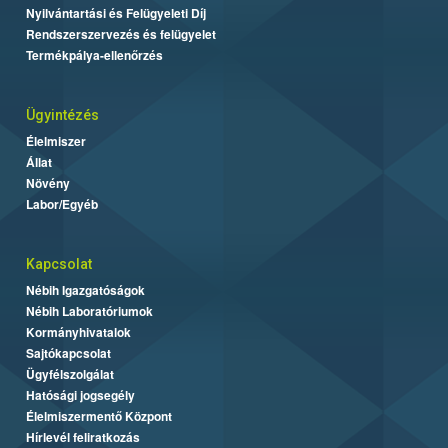
Nyilvántartási és Felügyeleti Díj
Rendszerszervezés és felügyelet
Termékpálya-ellenőrzés
Ügyintézés
Élelmiszer
Állat
Növény
Labor/Egyéb
Kapcsolat
Nébih Igazgatóságok
Nébih Laboratóriumok
Kormányhivatalok
Sajtókapcsolat
Ügyfélszolgálat
Hatósági jogsegély
Élelmiszermentő Központ
Hírlevél feliratkozás