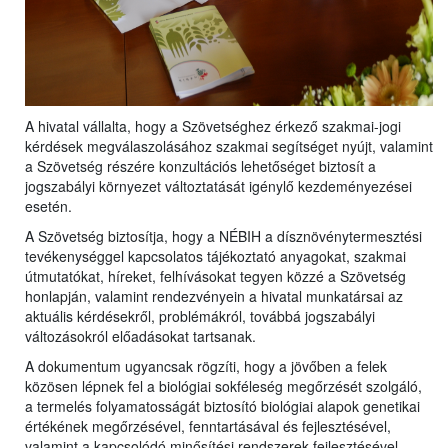
A hivatal vállalta, hogy a Szövetséghez érkező szakmai-jogi
kérdések megválaszolásához szakmai segítséget nyújt, valamint
a Szövetség részére konzultációs lehetőséget biztosít a
jogszabályi környezet változtatását igénylő kezdeményezései
esetén.
A Szövetség biztosítja, hogy a NÉBIH a dísznövénytermesztési
tevékenységgel kapcsolatos tájékoztató anyagokat, szakmai
útmutatókat, híreket, felhívásokat tegyen közzé a Szövetség
honlapján, valamint rendezvényein a hivatal munkatársai az
aktuális kérdésekről, problémákról, továbbá jogszabályi
változásokról előadásokat tartsanak.
A dokumentum ugyancsak rögzíti, hogy a jövőben a felek
közösen lépnek fel a biológiai sokféleség megőrzését szolgáló,
a termelés folyamatosságát biztosító biológiai alapok genetikai
értékének megőrzésével, fenntartásával és fejlesztésével,
valamint a kapcsolódó minősítési rendszerek fejlesztésével