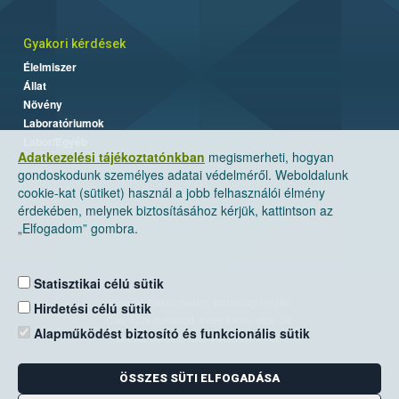
Gyakori kérdések
Élelmiszer
Állat
Növény
Laboratóriumok
Labor/Egyéb
Adatkezelési tájékoztatónkban
megismerheti, hogyan
gondoskodunk személyes adatai védelméről. Weboldalunk
cookie-kat (sütiket) használ a jobb felhasználói élmény
érdekében, melynek biztosításához kérjük, kattintson az
„Elfogadom” gombra.
Statisztikai célú sütik
Nemzeti Élelmiszerlánc-biztonsági Hivatal
Hirdetési célú sütik
Cím: 1024 Budapest, Keleti Károly utca. 24.
Alapműködést biztosító és funkcionális sütik
Levelezési cím: 1525 Budapest. Pf. 30.
ÖSSZES SÜTI ELFOGADÁSA
E-mail:
ugyfelszolgalat@nebih.gov.hu