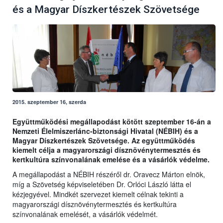
és a Magyar Díszkertészek Szövetsége
2015. szeptember 16, szerda
Együttműködési megállapodást kötött szeptember 16-án a
Nemzeti Élelmiszerlánc-biztonsági Hivatal (NÉBIH) és a
Magyar Díszkertészek Szövetsége. Az együttműködés
kiemelt célja a magyarországi dísznövénytermesztés és
kertkultúra színvonalának emelése és a vásárlók védelme.
A megállapodást a NÉBIH részéről dr. Oravecz Márton elnök,
míg a Szövetség képviseletében Dr. Orlóci László látta el
kézjegyével. Mindkét szervezet kiemelt célnak tekinti a
magyarországi dísznövénytermesztés és kertkultúra
színvonalának emelését, a vásárlók védelmét.