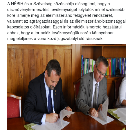
A NÉBIH és a Szövetség közös célja elősegíteni, hogy a
dísznövénytermesztési tevékenységet folytatók minél szélesebb
köre ismerje meg az élelmiszerlánc-felügyelet rendszerét,
valamint az agrárgazdasággal és az élelmiszerlánc-biztonsággal
kapcsolatos előírásokat. Ezen információk ismerete hozzájárul
ahhoz, hogy a termelők tevékenységük során könnyebben
megfeleljenek a vonatkozó jogszabályi előírásoknak.