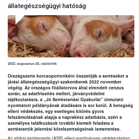
állategészségügyi hatóság
2022. augusztus 25, csütörtök
Országszerte korcsoportonként összeírják a sertéseket a
járási állategészségügyi szakemberek 2022 november
végéig. Az országos főállatorvos által elrendelt cenzus
során, az adatfrissítés mellett, járványvédelmi
tájékoztatásra, a „Jó Sertéstartási Gyakorlat” útmutató
nyomtatott példányának átadására is sor kerül. A betegség
elleni védekezés, egy esetleges kitörés gyors
felszámolásának alapja a naprakész adatbázis, ezért a
személyes találkozások további kiemelt feladata a
sertéstartók jelentési kötelezettségeinek ismertetése.
Az afrikai sertéspestis (ASP) elleni eredményes védekezéshez