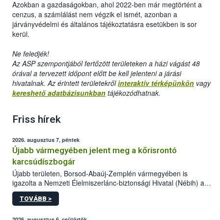
Azokban a gazdaságokban, ahol 2022-ben már megtörtént a
cenzus, a számlálást nem végzik el ismét, azonban a
járványvédelmi és általános tájékoztatásra esetükben is sor
kerül.
Ne feledjék!
Az ASP szempontjából fertőzött területeken a házi vágást 48
órával a tervezett időpont előtt be kell jelenteni a járási
hivatalnak. Az érintett területekről
interaktív térképünkön
vagy
kereshető adatbázisunkban
tájékozódhatnak.
Friss hírek
2026. augusztus 7, péntek
Újabb vármegyében jelent meg a kőrisrontó
karcsúdíszbogár
Újabb területen, Borsod-Abaúj-Zemplén vármegyében is
igazolta a Nemzeti Élelmiszerlánc-biztonsági Hivatal (Nébih) a
kőrisrontó karcsúdíszbogár (Agrilus planipennis) jelenlétét. A
TOVÁBB >
kártevőt nem csak színcsapdában találták meg, de már fertőzött
fában is azonosították. A növényvédelmi szakemberek folytatják
2026. augusztus 6, csütörtök