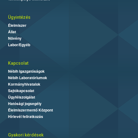
Ügyintézés
Élelmiszer
Állat
Növény
Labor/Egyéb
Kapcsolat
Nébih Igazgatóságok
Nébih Laboratóriumok
Kormányhivatalok
Sajtókapcsolat
Ügyfélszolgálat
Hatósági jogsegély
Élelmiszermentő Központ
Hírlevél feliratkozás
Gyakori kérdések