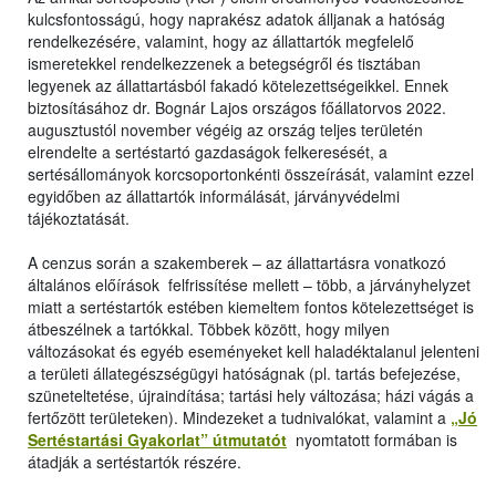
kulcsfontosságú, hogy naprakész adatok álljanak a hatóság
rendelkezésére, valamint, hogy az állattartók megfelelő
ismeretekkel rendelkezzenek a betegségről és tisztában
legyenek az állattartásból fakadó kötelezettségeikkel. Ennek
biztosításához dr. Bognár Lajos országos főállatorvos 2022.
augusztustól november végéig az ország teljes területén
elrendelte a sertéstartó gazdaságok felkeresését, a
sertésállományok korcsoportonkénti összeírását, valamint ezzel
egyidőben az állattartók informálását, járványvédelmi
tájékoztatását.
A cenzus során a szakemberek – az állattartásra vonatkozó
általános előírások felfrissítése mellett – több, a járványhelyzet
miatt a sertéstartók estében kiemeltem fontos kötelezettséget is
átbeszélnek a tartókkal. Többek között, hogy milyen
változásokat és egyéb eseményeket kell haladéktalanul jelenteni
a területi állategészségügyi hatóságnak (pl. tartás befejezése,
szüneteltetése, újraindítása; tartási hely változása; házi vágás a
fertőzött területeken). Mindezeket a tudnivalókat, valamint a
„Jó
Sertéstartási Gyakorlat” útmutatót
nyomtatott formában is
átadják a sertéstartók részére.