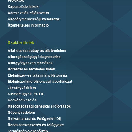
Projektek
Kapcsolódó linkek
Adatkezelési tájékoztató
Akadálymentességi nyilatkozat
Üzemeltetési információ
Szakterületek
Állat-egészségügy és állatvédelem
Állategészségügyi diagnosztika
Állatgyógyászati termékek
Borászat és alkoholos italok
Élelmiszer- és takarmánybiztonság
Élelmiszerlánc-biztonsági laborhálózat
Járványvédelem
Kiemelt ügyek, EUTR
Kockázatkezelés
Mezőgazdasági genetikai erőforrások
Növényvédelem
Nyilvántartási és Felügyeleti Díj
Rendszerszervezés és felügyelet
Termékpálya-ellenőrzés