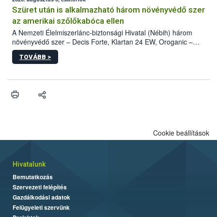
az intenzív felderítést, emellett az intézkedéseket a szlovák
hatósággal is összehangolják a terjedés megállítása érdekében.
Szüret után is alkalmazható három növényvédő szer
az amerikai szőlőkabóca ellen
A Nemzeti Élelmiszerlánc-biztonsági Hivatal (Nébih) három
növényvédő szer – Decis Forte, Klartan 24 EW, Oroganic –
engedélyokiratát módosította, így azok a szüretet követően,
TOVÁBB >
egészen a vesszőérettség (BBCH 91) stádiumáig
felhasználhatóak a szőlőben. A kiterjesztések célja, hogy a korai
érésű szőlőkben is legyen lehetőség a károsító elleni további
védekezésre. Az Oroganic készítmény kis kiszerelésben kiskerti
felhasználók számára is elérhető és ökológiai termesztésben is
engedélyezett.
Cookie beállítások
Hivatalunk
Bemutatkozás
Szervezeti felépítés
Gazdálkodási adatok
Felügyeleti szervünk