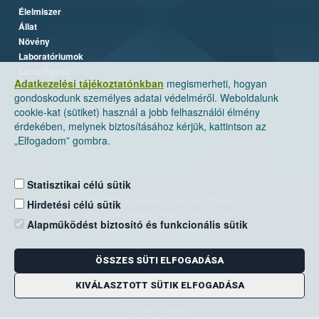
Élelmiszer
Állat
Növény
Laboratóriumok
Labor/Egyéb
Adatkezelési tájékoztatónkban
megismerheti, hogyan
gondoskodunk személyes adatai védelméről. Weboldalunk
cookie-kat (sütiket) használ a jobb felhasználói élmény
érdekében, melynek biztosításához kérjük, kattintson az
„Elfogadom” gombra.
Statisztikai célú sütik
Nemzeti Élelmiszerlánc-biztonsági Hivatal
Hirdetési célú sütik
Cím: 1024 Budapest, Keleti Károly utca. 24.
Alapműködést biztosító és funkcionális sütik
Levelezési cím: 1525 Budapest. Pf. 30.
ÖSSZES SÜTI ELFOGADÁSA
E-mail:
ugyfelszolgalat@nebih.gov.hu
Zöld szám: 06-80/263-244
KIVÁLASZTOTT SÜTIK ELFOGADÁSA
Telefon: 06-1/ 336-9000
Fax: 06-1/336-9479