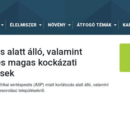
ÉLELMISZER
NÖVÉNY
ÁTFOGÓ TÉMÁK
KA
 alatt álló, valamint
és magas kockázati
ések
ikai sertéspestis (ASP) miatt korlátozás alatt álló, valamint
sorolású településekről.