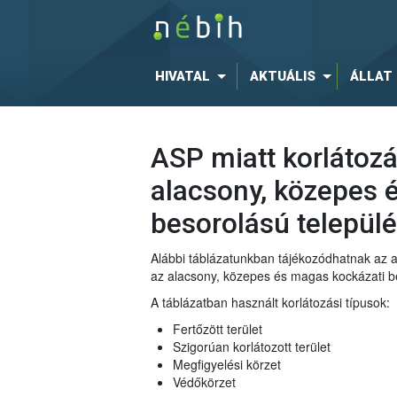
HIVATAL
AKTUÁLIS
ÁLLAT
ASP miatt korlátozás
alacsony, közepes 
besorolású települ
Alábbi táblázatunkban tájékozódhatnak az afr
az alacsony, közepes és magas kockázati be
A táblázatban használt korlátozási típusok:
Fertőzött terület
Szigorúan korlátozott terület
Megfigyelési körzet
Védőkörzet