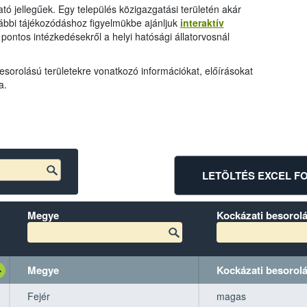
tó jellegűek. Egy település közigazgatási területén akár
ovábbi tájékozódáshoz figyelmükbe ajánljuk
interaktív
t pontos intézkedésekről a helyi hatósági állatorvosnál
sorolású területekre vonatkozó információkat, előírásokat
a.
LETÖLTÉS EXCEL 
Megye
Kockázati besorolá
Megye
Kockázati besorolá
Megye
Megye
Kockázati besorolá
Kockázati besorolá
Fejér
magas