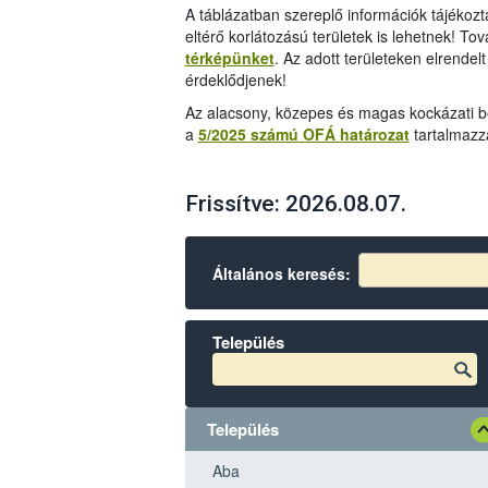
A táblázatban szereplő információk tájékozta
eltérő korlátozású területek is lehetnek! T
térképünket
. Az adott területeken elrendel
érdeklődjenek!
Az alacsony, közepes és magas kockázati be
a
5/2025 számú OFÁ határozat
tartalmazz
Frissítve: 2026.08.07.
Általános keresés:
Település
Település
Település
Település
Aba