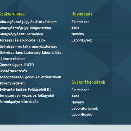
Szakterületek
Ügyintézés
Állat-egészségügy és állatvédelem
Élelmiszer
Állategészségügyi diagnosztika
Állat
Állatgyógyászati termékek
Növény
Borászat és alkoholos italok
Labor/Egyéb
Élelmiszer- és takarmánybiztonság
Élelmiszerlánc-biztonsági laborhálózat
Járványvédelem
Kiemelt ügyek, EUTR
Kockázatkezelés
Mezőgazdasági genetikai erőforrások
Gyakori kérdések
Növényvédelem
Nyilvántartási és Felügyeleti Díj
Élelmiszer
Rendszerszervezés és felügyelet
Állat
Termékpálya-ellenőrzés
Növény
Laboratóriumok
Labor/Egyéb