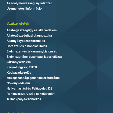
Akadálymentességi nyilatkozat
Üzemeltetési információ
Szakterületek
Állat-egészségügy és állatvédelem
Állategészségügyi diagnosztika
Állatgyógyászati termékek
Borászat és alkoholos italok
Élelmiszer- és takarmánybiztonság
Élelmiszerlánc-biztonsági laborhálózat
Járványvédelem
Kiemelt ügyek, EUTR
Kockázatkezelés
Mezőgazdasági genetikai erőforrások
Növényvédelem
Nyilvántartási és Felügyeleti Díj
Rendszerszervezés és felügyelet
Termékpálya-ellenőrzés