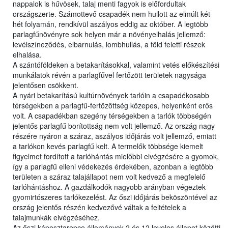
nappalok is hűvösek, talaj menti fagyok is előfordultak
országszerte. Számottevő csapadék nem hullott az elmúlt két
hét folyamán, rendkívül aszályos eddig az október. A legtöbb
parlagfűnövényre sok helyen már a növényelhalás jellemző:
levélszíneződés, elbarnulás, lombhullás, a föld feletti részek
elhalása.
A szántóföldeken a betakarításokkal, valamint vetés előkészítési
munkálatok révén a parlagfűvel fertőzött területek nagysága
jelentősen csökkent.
A nyári betakarítású kultúrnövények tarlóin a csapadékosabb
térségekben a parlagfű-fertőzöttség közepes, helyenként erős
volt. A csapadékban szegény térségekben a tarlók többségén
jelentős parlagfű borítottság nem volt jellemző. Az ország nagy
részére nyáron a száraz, aszályos időjárás volt jellemző, emiatt
a tarlókon kevés parlagfű kelt. A termelők többsége kiemelt
figyelmet fordított a tarlóhántás mielőbbi elvégzésére a gyomok,
így a parlagfű elleni védekezés érdekében, azonban a legtöbb
területen a száraz talajállapot nem volt kedvező a megfelelő
tarlóhántáshoz. A gazdálkodók nagyobb arányban végeztek
gyomirtószeres tarlókezelést. Az őszi időjárás beköszöntével az
ország jelentős részén kedvezővé váltak a feltételek a
talajmunkák elvégzéséhez.
Az őszi káposztarepce állományok 2 és 12 leveles állapot közötti