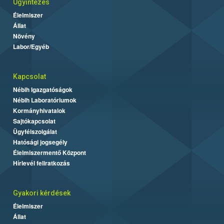
Ügyintézés
Élelmiszer
Állat
Növény
Labor/Egyéb
Kapcsolat
Nébih Igazgatóságok
Nébih Laboratóriumok
Kormányhivatalok
Sajtókapcsolat
Ügyfélszolgálat
Hatósági jogsegély
Élelmiszermentő Központ
Hírlevél feliratkozás
Gyakori kérdések
Élelmiszer
Állat