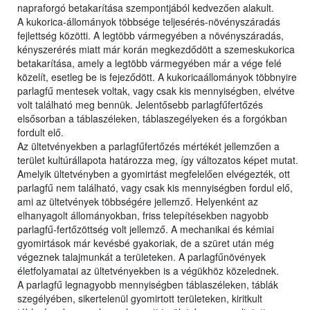
napraforgó betakarítása szempontjából kedvezően alakult.
A kukorica-állományok többsége teljesérés-növényszáradás
fejlettség közötti. A legtöbb vármegyében a növényszáradás,
kényszerérés miatt már korán megkezdődött a szemeskukorica
betakarítása, amely a legtöbb vármegyében már a vége felé
közelít, esetleg be is fejeződött. A kukoricaállományok többnyire
parlagfű mentesek voltak, vagy csak kis mennyiségben, elvétve
volt található meg bennük. Jelentősebb parlagfűfertőzés
elsősorban a táblaszéleken, táblaszegélyeken és a forgókban
fordult elő.
Az ültetvényekben a parlagfűfertőzés mértékét jellemzően a
terület kultúrállapota határozza meg, így változatos képet mutat.
Amelyik ültetvényben a gyomirtást megfelelően elvégezték, ott
parlagfű nem található, vagy csak kis mennyiségben fordul elő,
ami az ültetvények többségére jellemző. Helyenként az
elhanyagolt állományokban, friss telepítésekben nagyobb
parlagfű-fertőzöttség volt jellemző. A mechanikai és kémiai
gyomirtások már kevésbé gyakoriak, de a szüret után még
végeznek talajmunkát a területeken. A parlagfűnövények
életfolyamatai az ültetvényekben is a végükhöz közelednek.
A parlagfű legnagyobb mennyiségben táblaszéleken, táblák
szegélyében, sikertelenül gyomirtott területeken, kiritkult