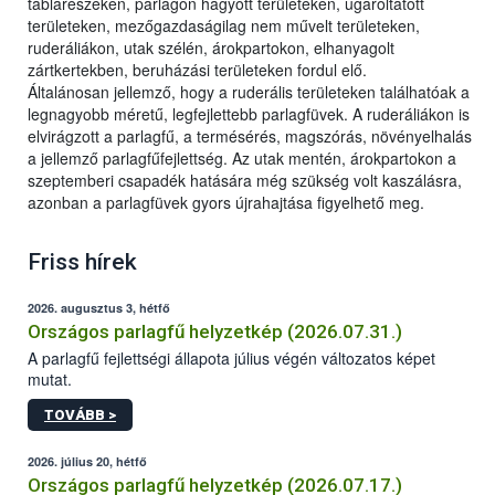
táblarészeken, parlagon hagyott területeken, ugaroltatott
területeken, mezőgazdaságilag nem művelt területeken,
ruderáliákon, utak szélén, árokpartokon, elhanyagolt
zártkertekben, beruházási területeken fordul elő.
Általánosan jellemző, hogy a ruderális területeken találhatóak a
legnagyobb méretű, legfejlettebb parlagfüvek. A ruderáliákon is
elvirágzott a parlagfű, a termésérés, magszórás, növényelhalás
a jellemző parlagfűfejlettség. Az utak mentén, árokpartokon a
szeptemberi csapadék hatására még szükség volt kaszálásra,
azonban a parlagfüvek gyors újrahajtása figyelhető meg.
Friss hírek
2026. augusztus 3, hétfő
Országos parlagfű helyzetkép (2026.07.31.)
A parlagfű fejlettségi állapota július végén változatos képet
mutat.
TOVÁBB >
2026. július 20, hétfő
Országos parlagfű helyzetkép (2026.07.17.)