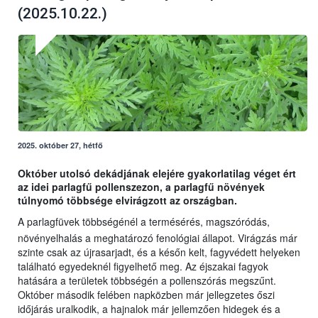
(2025.10.22.)
2025. október 27, hétfő
Október utolsó dekádjának elejére gyakorlatilag véget ért
az idei parlagfű pollenszezon, a parlagfű növények
túlnyomó többsége elvirágzott az országban.
A parlagfüvek többségénél a termésérés, magszóródás,
növényelhalás a meghatározó fenológiai állapot. Virágzás már
szinte csak az újrasarjadt, és a későn kelt, fagyvédett helyeken
található egyedeknél figyelhető meg. Az éjszakai fagyok
hatására a területek többségén a pollenszórás megszűnt.
Október második felében napközben már jellegzetes őszi
időjárás uralkodik, a hajnalok már jellemzően hidegek és a