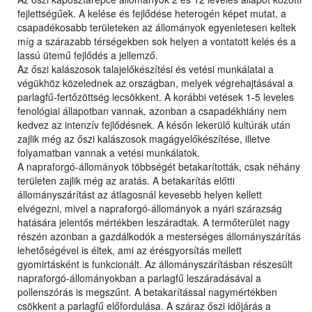
fejlettségűek. A kelése és fejlődése heterogén képet mutat, a
csapadékosabb területeken az állományok egyenletesen keltek
míg a szárazabb térségekben sok helyen a vontatott kelés és a
lassú ütemű fejlődés a jellemző.
Az őszi kalászosok talajelőkészítési és vetési munkálatai a
végükhöz közelednek az országban, melyek végrehajtásával a
parlagfű-fertőzöttség lecsökkent. A korábbi vetések 1-5 leveles
fenológiai állapotban vannak, azonban a csapadékhiány nem
kedvez az intenzív fejlődésnek. A későn lekerülő kultúrák után
zajlik még az őszi kalászosok magágyelőkészítése, illetve
folyamatban vannak a vetési munkálatok.
A napraforgó-állományok többségét betakarították, csak néhány
területen zajlik még az aratás. A betakarítás előtti
állományszárítást az átlagosnál kevesebb helyen kellett
elvégezni, mivel a napraforgó-állományok a nyári szárazság
hatására jelentős mértékben leszáradtak. A termőterület nagy
részén azonban a gazdálkodók a mesterséges állományszárítás
lehetőségével is éltek, ami az érésgyorsítás mellett
gyomirtásként is funkcionált. Az állományszárításban részesült
napraforgó-állományokban a parlagfű leszáradásával a
pollenszórás is megszűnt. A betakarítással nagymértékben
csökkent a parlagfű előfordulása. A száraz őszi időjárás a