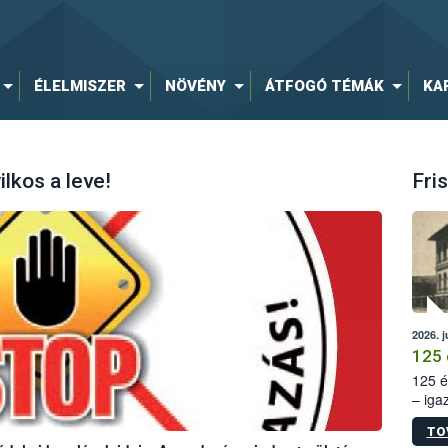
ÉLELMISZER
NÖVÉNY
ÁTFOGÓ TÉMÁK
KA
lkos a leve!
Fris
2026. j
125 
125 é
– iga
állam
TO
15. sz