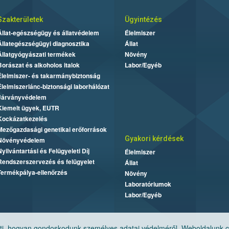
Szakterületek
Ügyintézés
Állat-egészségügy és állatvédelem
Élelmiszer
Állategészségügyi diagnosztika
Állat
Állatgyógyászati termékek
Növény
Borászat és alkoholos italok
Labor/Egyéb
Élelmiszer- és takarmánybiztonság
Élelmiszerlánc-biztonsági laborhálózat
Járványvédelem
Kiemelt ügyek, EUTR
Kockázatkezelés
Mezőgazdasági genetikai erőforrások
Gyakori kérdések
Növényvédelem
Nyilvántartási és Felügyeleti Díj
Élelmiszer
Rendszerszervezés és felügyelet
Állat
Termékpálya-ellenőrzés
Növény
Laboratóriumok
Labor/Egyéb
, hogyan gondoskodunk személyes adatai védelméről. Weboldalunk cook