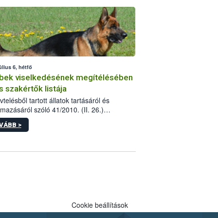
tébe.
úlius 6, hétfő
bek viselkedésének megítélésében
s szakértők listája
telésből tartott állatok tartásáról és
lmazásáról szóló 41/2010. (II. 26.)
rendelet szabályozza az eb okozta fizikai
VÁBB >
és, illetve ennek veszélye keletkezésekor
rülő hatósági feladatokat, valamint a
lyes eb tartását és annak engedélyezését.
eljárások során szükség esetén be kell
 az ebek viselkedésének megítélésében
 szakértőt.
Cookie beállítások