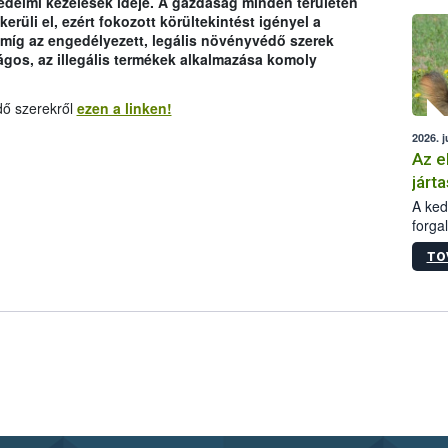
édelmi kezelések ideje. A gazdaság minden területén
épüle
erüli el, ezért fokozott körültekintést igényel a
míg az engedélyezett, legális növényvédő szerek
ágos, az illegális termékek alkalmazása komoly
dő szerekről
ezen a linken!
2026. j
Az e
járta
A kedv
forga
Korm.
TO
sérül
felme
veszé
Ezen 
vonni
jártas