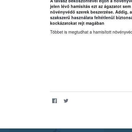
A tavasz beköszöntével eljön a növényv
jelen lévő hamisítás ezt az ágazatot sem k
növényvédő szerek beszerzése. Addig, a
szakszerű használata feltétlenül biztons
kockázatokat rejt magában
Többet is megtudhat a hamisított növényvé