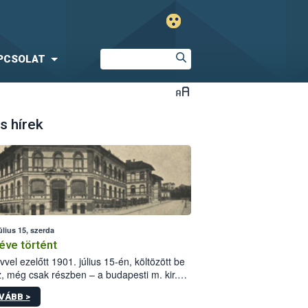
PCSOLAT
s hírek
úlius 15, szerda
éve történt
vvel ezelőtt 1901. július 15-én, költözött be
z, még csak részben – a budapesti m. kir.
i vetőmagvizsgáló állomás a Kis Rókus utca
VÁBB >
ám alatti, Czigler Győző által tervezett új