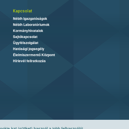
Kapcsolat
Nébih Igazgatóságok
Nébih Laboratóriumok
Kormányhivatalok
Sajtókapcsolat
Ügyfélszolgálat
Hatósági jogsegély
Élelmiszermentő Központ
Hírlevél feliratkozás
ie-kat (sütiket) használ a jobb felhasználói