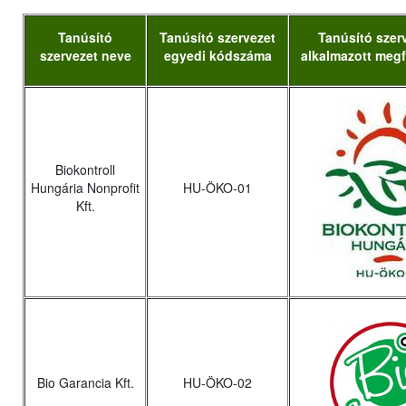
Tanúsító
Tanúsító szervezet
Tanúsító szerv
szervezet neve
egyedi kódszáma
alkalmazott megf
Biokontroll
Hungária Nonprofit
HU-ÖKO-01
Kft.
Bio Garancia Kft.
HU-ÖKO-02