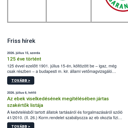
Friss hírek
2026. július 15, szerda
125 éve történt
125 évvel ezelőtt 1901. július 15-én, költözött be – igaz, még
csak részben – a budapesti m. kir. állami vetőmagvizsgáló
állomás a Kis Rókus utca 15. szám alatti, Czigler Győző által
TOVÁBB >
tervezett új épületébe.
2026. július 6, hétfő
Az ebek viselkedésének megítélésében jártas
szakértők listája
A kedvtelésből tartott állatok tartásáról és forgalmazásáról szóló
41/2010. (II. 26.) Korm.rendelet szabályozza az eb okozta fizikai
sérülés, illetve ennek veszélye keletkezésekor felmerülő
TOVÁBB >