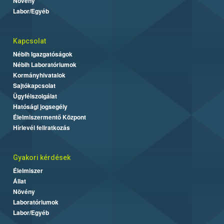
Növény
Labor/Egyéb
Kapcsolat
Nébih Igazgatóságok
Nébih Laboratóriumok
Kormányhivatalok
Sajtókapcsolat
Ügyfélszolgálat
Hatósági jogsegély
Élelmiszermentő Központ
Hírlevél feliratkozás
Gyakori kérdések
Élelmiszer
Állat
Növény
Laboratóriumok
Labor/Egyéb