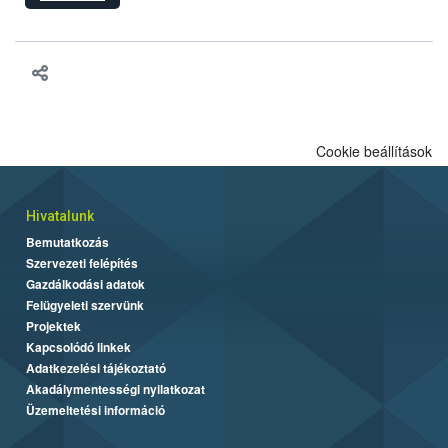
hatósági feladatokat, valamint a veszélyes eb tartását és annak
engedélyezését. Ezen eljárások során szükség esetén be kell
vonni az ebek viselkedésének megítélésében jártas szakértőt.
Cookie beállítások
Hivatalunk
Bemutatkozás
Szervezeti felépítés
Gazdálkodási adatok
Felügyeleti szervünk
Projektek
Kapcsolódó linkek
Adatkezelési tájékoztató
Akadálymentességi nyilatkozat
Üzemeltetési információ