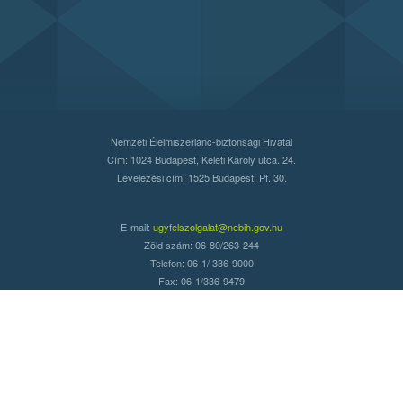
Nemzeti Élelmiszerlánc-biztonsági Hivatal
Cím: 1024 Budapest, Keleti Károly utca. 24.
Levelezési cím: 1525 Budapest. Pf. 30.
E-mail:
ugyfelszolgalat@nebih.gov.hu
Zöld szám: 06-80/263-244
Telefon: 06-1/ 336-9000
Fax: 06-1/336-9479