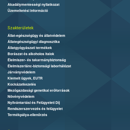
Akadálymentességi nyilatkozat
Üzemeltetési információ
Szakterületek
Állat-egészségügy és állatvédelem
Állategészségügyi diagnosztika
Állatgyógyászati termékek
Borászat és alkoholos italok
Élelmiszer- és takarmánybiztonság
Élelmiszerlánc-biztonsági laborhálózat
Járványvédelem
Kiemelt ügyek, EUTR
Kockázatkezelés
Mezőgazdasági genetikai erőforrások
Növényvédelem
Nyilvántartási és Felügyeleti Díj
Rendszerszervezés és felügyelet
Termékpálya-ellenőrzés