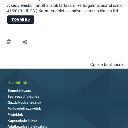
A kedvtelésből tartott állatok tartásáról és forgalmazásáról szóló
41/2010. (II. 26.) Korm.rendelet szabályozza az eb okozta fizikai
sérülés, illetve ennek veszélye keletkezésekor felmerülő
TOVÁBB >
hatósági feladatokat, valamint a veszélyes eb tartását és annak
engedélyezését. Ezen eljárások során szükség esetén be kell
vonni az ebek viselkedésének megítélésében jártas szakértőt.
Cookie beállítások
Hivatalunk
Bemutatkozás
Szervezeti felépítés
Gazdálkodási adatok
Felügyeleti szervünk
Projektek
Kapcsolódó linkek
Adatkezelési tájékoztató