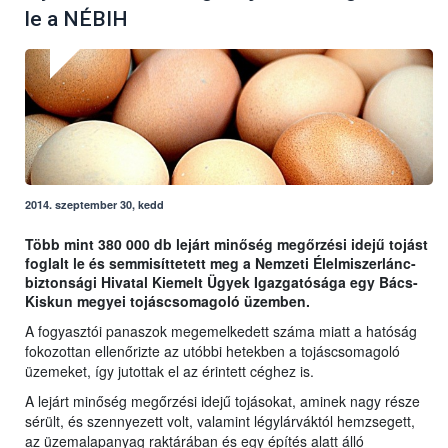
le a NÉBIH
2014. szeptember 30, kedd
Több mint 380 000 db lejárt minőség megőrzési idejű tojást
foglalt le és semmisíttetett meg a Nemzeti Élelmiszerlánc-
biztonsági Hivatal Kiemelt Ügyek Igazgatósága egy Bács-
Kiskun megyei tojáscsomagoló üzemben.
A fogyasztói panaszok megemelkedett száma miatt a hatóság
fokozottan ellenőrizte az utóbbi hetekben a tojáscsomagoló
üzemeket, így jutottak el az érintett céghez is.
A lejárt minőség megőrzési idejű tojásokat, aminek nagy része
sérült, és szennyezett volt, valamint légylárváktól hemzsegett,
az üzemalapanyag raktárában és egy építés alatt álló