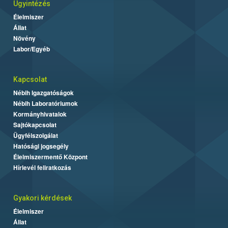
Ügyintézés
Élelmiszer
Állat
Növény
Labor/Egyéb
Kapcsolat
Nébih Igazgatóságok
Nébih Laboratóriumok
Kormányhivatalok
Sajtókapcsolat
Ügyfélszolgálat
Hatósági jogsegély
Élelmiszermentő Központ
Hírlevél feliratkozás
Gyakori kérdések
Élelmiszer
Állat