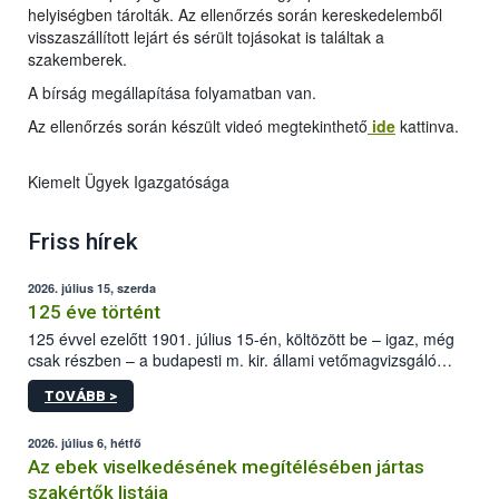
helyiségben tárolták. Az ellenőrzés során kereskedelemből
visszaszállított lejárt és sérült tojásokat is találtak a
szakemberek.
A bírság megállapítása folyamatban van.
Az ellenőrzés során készült videó megtekinthető
ide
kattinva.
Kiemelt Ügyek Igazgatósága
Friss hírek
2026. július 15, szerda
125 éve történt
125 évvel ezelőtt 1901. július 15-én, költözött be – igaz, még
csak részben – a budapesti m. kir. állami vetőmagvizsgáló
állomás a Kis Rókus utca 15. szám alatti, Czigler Győző által
TOVÁBB >
tervezett új épületébe.
2026. július 6, hétfő
Az ebek viselkedésének megítélésében jártas
szakértők listája