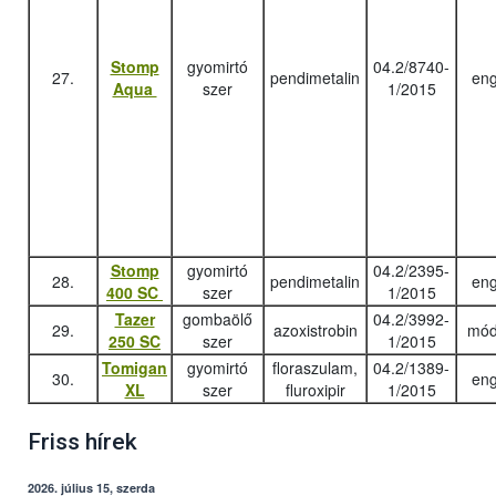
Stomp
gyomirtó
04.2/8740-
27.
pendimetalin
eng
Aqua
szer
1/2015
Stomp
gyomirtó
04.2/2395-
28.
pendimetalin
eng
400 SC
szer
1/2015
Tazer
gombaölő
04.2/3992-
29.
azoxistrobin
mód
250 SC
szer
1/2015
Tomigan
gyomirtó
floraszulam,
04.2/1389-
30.
eng
XL
szer
fluroxipir
1/2015
Friss hírek
2026. július 15, szerda