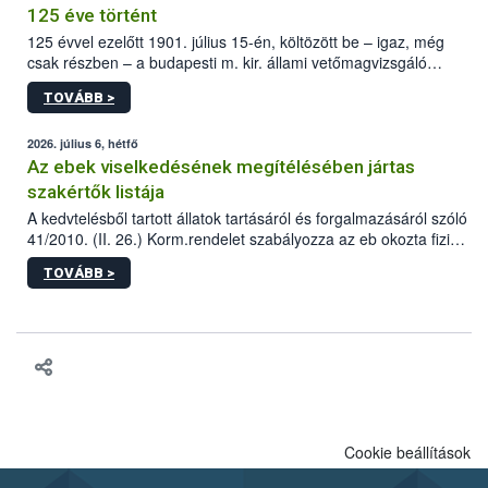
125 éve történt
125 évvel ezelőtt 1901. július 15-én, költözött be – igaz, még
csak részben – a budapesti m. kir. állami vetőmagvizsgáló
állomás a Kis Rókus utca 15. szám alatti, Czigler Győző által
TOVÁBB >
tervezett új épületébe.
2026. július 6, hétfő
Az ebek viselkedésének megítélésében jártas
szakértők listája
A kedvtelésből tartott állatok tartásáról és forgalmazásáról szóló
41/2010. (II. 26.) Korm.rendelet szabályozza az eb okozta fizikai
sérülés, illetve ennek veszélye keletkezésekor felmerülő
TOVÁBB >
hatósági feladatokat, valamint a veszélyes eb tartását és annak
engedélyezését. Ezen eljárások során szükség esetén be kell
vonni az ebek viselkedésének megítélésében jártas szakértőt.
Cookie beállítások