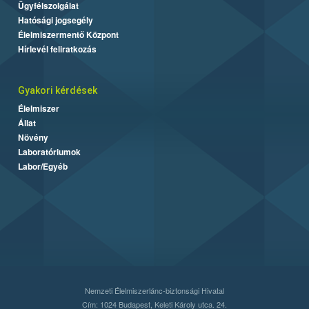
Ügyfélszolgálat
Hatósági jogsegély
Élelmiszermentő Központ
Hírlevél feliratkozás
Gyakori kérdések
Élelmiszer
Állat
Növény
Laboratóriumok
Labor/Egyéb
Nemzeti Élelmiszerlánc-biztonsági Hivatal
Cím: 1024 Budapest, Keleti Károly utca. 24.