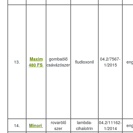
Maxim
gombaölő
04.2/7567-
13.
fludioxonil
eng
480 FS
csávázószer
1/2015
rovarölő
lambda-
04.2/11162-
14.
Minori
eng
szer
cihalotrin
1/2014