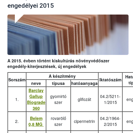
engedélyei 2015
A 2015. évben történt kiskultúrás növényvédőszer
engedély-kiterjesztések, új engedélyek
A készítmény
Hat
Sorszám
Iktatószám
tí
neve
típusa
hatóaanyaga
Barclay
Gallup
gyomirtó
04.2/5211-
1.
glifozát
eng
Biograde
szer
1/2015
360
Belem
rovarölő
04.2/1964-
2.
cipermetrin
eng
0,8 MG
szer
2/2015