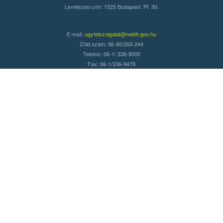
Levelezési cím: 1525 Budapest. Pf. 30.
E-mail:
ugyfelszolgalat@nebih.gov.hu
Zöld szám: 06-80/263-244
Telefon: 06-1/ 336-9000
Fax: 06-1/336-9479