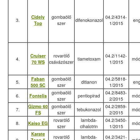
Cidely
gombaölő
04.2/4314-
3.
difenokonazol
eng
Top
szer
1/2015
Cruiser
rovarölő
04.2/1142-
4.
tiametoxam
mód
70 WS
csávázószer
1/2015
Faban
gombaölő
04.2/5818-
5.
ditianon
eng
500 SC
szer
1/2015
gombaölő
04.2/8483-
6.
Fontelis
pentiopirad
mód
szer
2/2015
Gizmo 60
gombaölő
04.2/2859-
7.
tebukonazol
mód
FS
szer
2/2015
rovarölő
lambda-
04.2/3450-
8.
Kaiso EG
mód
szer
cihalotrin
1/2015
Karate
rovarölő
lambda-
04.2/3421-