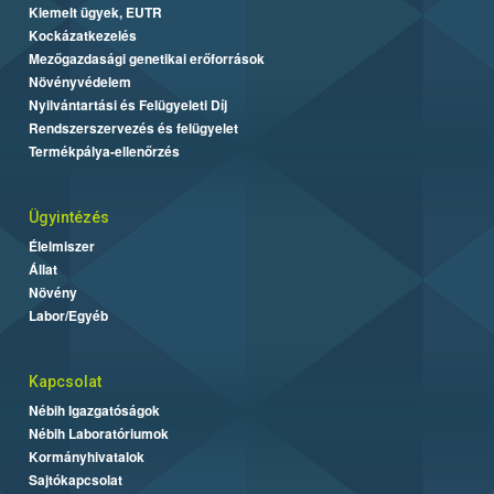
Kiemelt ügyek, EUTR
Kockázatkezelés
Mezőgazdasági genetikai erőforrások
Növényvédelem
Nyilvántartási és Felügyeleti Díj
Rendszerszervezés és felügyelet
Termékpálya-ellenőrzés
Ügyintézés
Élelmiszer
Állat
Növény
Labor/Egyéb
Kapcsolat
Nébih Igazgatóságok
Nébih Laboratóriumok
Kormányhivatalok
Sajtókapcsolat