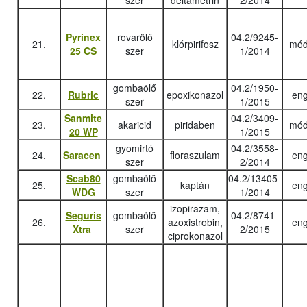
szer
deltametrin
2/2014
Pyrinex
rovarölő
04.2/9245-
21.
klórpirifosz
mód
25 CS
szer
1/2014
gombaölő
04.2/1950-
22.
Rubric
epoxikonazol
eng
szer
1/2015
Sanmite
04.2/3409-
23.
akaricid
piridaben
mód
20 WP
1/2015
gyomirtó
04.2/3558-
24.
Saracen
floraszulam
eng
szer
2/2014
Scab80
gombaölő
04.2/13405-
25.
kaptán
eng
WDG
szer
1/2014
izopirazam,
Seguris
gombaölő
04.2/8741-
26.
azoxistrobin,
eng
Xtra
szer
2/2015
ciprokonazol