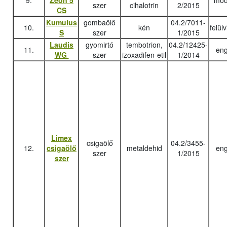
9.
Zeon 5
mód
szer
cihalotrin
2/2015
CS
Kumulus
gombaölő
04.2/7011-
10.
kén
felül
S
szer
1/2015
Laudis
gyomirtó
tembotrion,
04.2/12425-
11.
eng
WG
szer
izoxadifen-etil
1/2014
Limex
csigaölő
04.2/3455-
12.
csigaölő
metaldehid
eng
szer
1/2015
szer