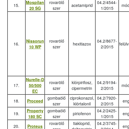
Mospilan
rovarölő
04.2/4544-
15.
acetamiprid
mód
20 SG
szer
1/2015
Nissorun
rovarölő
04.2/8677-
16.
hexitiazox
felül
10 WP
szer
2/2015
Nurelle-D
rovarölő
klórpirifosz,
04.2/9194-
17.
50/500
mód
szer
cipermetrin
2/2015
EC
gombaölő
ciprokonazol,
04.2/7920-
18.
Proceed
eng
szer
klórtalonil
2/2015
Property
gombaölő
04.2/2425-
19.
piriofenon
eng
180 SC
szer
1/2015
rovarölő
tiakloprid,
04.2/3745-
20.
Proteus
eng