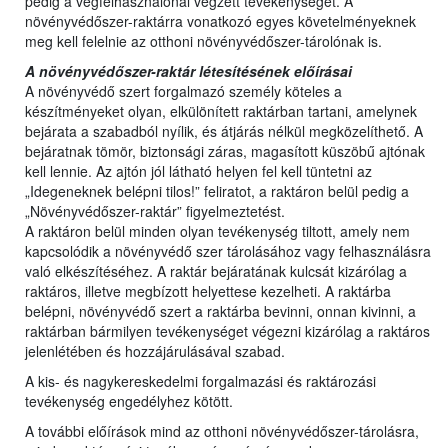
pedig a végfelhasználónál végzett tevékenységet. A
növényvédőszer-raktárra vonatkozó egyes követelményeknek
meg kell felelnie az otthoni növényvédőszer-tárolónak is.
A növényvédőszer-raktár létesítésének előírásai
A növényvédő szert forgalmazó személy köteles a
készítményeket olyan, elkülönített raktárban tartani, amelynek
bejárata a szabadból nyílik, és átjárás nélkül megközelíthető. A
bejáratnak tömör, biztonsági záras, magasított küszöbű ajtónak
kell lennie. Az ajtón jól látható helyen fel kell tüntetni az
„Idegeneknek belépni tilos!” feliratot, a raktáron belül pedig a
„Növényvédőszer-raktár” figyelmeztetést.
A raktáron belül minden olyan tevékenység tiltott, amely nem
kapcsolódik a növényvédő szer tárolásához vagy felhasználásra
való elkészítéséhez. A raktár bejáratának kulcsát kizárólag a
raktáros, illetve megbízott helyettese kezelheti. A raktárba
belépni, növényvédő szert a raktárba bevinni, onnan kivinni, a
raktárban bármilyen tevékenységet végezni kizárólag a raktáros
jelenlétében és hozzájárulásával szabad.
A kis- és nagykereskedelmi forgalmazási és raktározási
tevékenység engedélyhez kötött.
A további előírások mind az otthoni növényvédőszer-tárolásra,