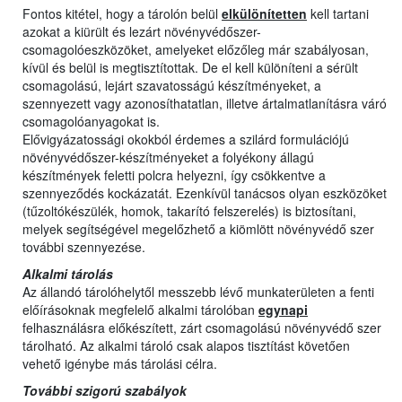
Fontos kitétel, hogy a tárolón belül
elkülönítetten
kell tartani
azokat a kiürült és lezárt növényvédőszer-
csomagolóeszközöket, amelyeket előzőleg már szabályosan,
kívül és belül is megtisztítottak. De el kell különíteni a sérült
csomagolású, lejárt szavatosságú készítményeket, a
szennyezett vagy azonosíthatatlan, illetve ártalmatlanításra váró
csomagolóanyagokat is.
Elővigyázatossági okokból érdemes a szilárd formulációjú
növényvédőszer-készítményeket a folyékony állagú
készítmények feletti polcra helyezni, így csökkentve a
szennyeződés kockázatát. Ezenkívül tanácsos olyan eszközöket
(tűzoltókészülék, homok, takarító felszerelés) is biztosítani,
melyek segítségével megelőzhető a kiömlött növényvédő szer
további szennyezése.
Alkalmi tárolás
Az állandó tárolóhelytől messzebb lévő munkaterületen a fenti
előírásoknak megfelelő alkalmi tárolóban
egynapi
felhasználásra előkészített, zárt csomagolású növényvédő szer
tárolható. Az alkalmi tároló csak alapos tisztítást követően
vehető igénybe más tárolási célra.
További szigorú szabályok