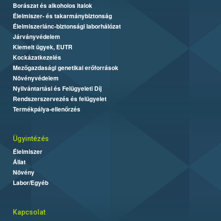
Borászat és alkoholos italok
Élelmiszer- és takarmánybiztonság
Élelmiszerlánc-biztonsági laborhálózat
Járványvédelem
Kiemelt ügyek, EUTR
Kockázatkezelés
Mezőgazdasági genetikai erőforrások
Növényvédelem
Nyilvántartási és Felügyeleti Díj
Rendszerszervezés és felügyelet
Termékpálya-ellenőrzés
Ügyintézés
Élelmiszer
Állat
Növény
Labor/Egyéb
Kapcsolat