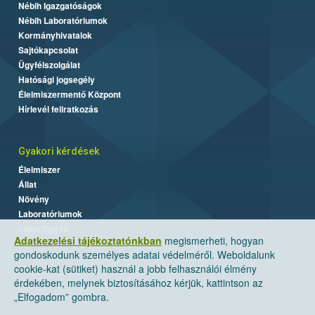
Nébih Igazgatóságok
Nébih Laboratóriumok
Kormányhivatalok
Sajtókapcsolat
Ügyfélszolgálat
Hatósági jogsegély
Élelmiszermentő Központ
Hírlevél feliratkozás
Gyakori kérdések
Élelmiszer
Állat
Növény
Laboratóriumok
Labor/Egyéb
Adatkezelési tájékoztatónkban
megismerheti, hogyan
gondoskodunk személyes adatai védelméről. Weboldalunk
cookie-kat (sütiket) használ a jobb felhasználói élmény
érdekében, melynek biztosításához kérjük, kattintson az
„Elfogadom” gombra.