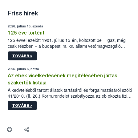
Friss hírek
2026. július 15, szerda
125 éve történt
125 évvel ezelőtt 1901. július 15-én, költözött be – igaz, még
csak részben – a budapesti m. kir. állami vetőmagvizsgáló
állomás a Kis Rókus utca 15. szám alatti, Czigler Győző által
TOVÁBB >
tervezett új épületébe.
2026. július 6, hétfő
Az ebek viselkedésének megítélésében jártas
szakértők listája
A kedvtelésből tartott állatok tartásáról és forgalmazásáról szóló
41/2010. (II. 26.) Korm.rendelet szabályozza az eb okozta fizikai
sérülés, illetve ennek veszélye keletkezésekor felmerülő
TOVÁBB >
hatósági feladatokat, valamint a veszélyes eb tartását és annak
engedélyezését. Ezen eljárások során szükség esetén be kell
vonni az ebek viselkedésének megítélésében jártas szakértőt.