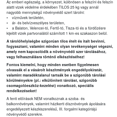
Az emberi egészség, a környezet, különösen a felszíni és felszín
alatti vizek védelme érdekében TILOS 25 kg vagy annál
nagyobb mennyiségű növényvédő szert tárolni:
• vízművek területén,
• ár- és belvízveszélyes területen,
• a Balaton, Velencei-tó, Fertő-tó, Tisza-tó és a fürdőzésre
kijelölt vizek partvonalától számított 1 km-es szakaszon belül.
A tárolóhelyiségbe szigorúan tilos ételt és italt bevinni,
fogyasztani, valamint minden olyan tevékenységet végezni,
amely nem kapcsolódik a növényvédő szer tárolásához,
vagy felhasználásra történő elkészítéséhez!
Fontos kiemelni, hogy minden esetben figyelmesen
olvassák el a vásárolt készítmények engedélyokiratát,
valamint maradéktalanul tartsák be a szigorúbb tárolási
körülményekre (pl.: elkülönített tárolást, szigorúbb
csomagolóeszköz-kezelést) vonatkozó, speciális
rendelkezéseket!
A fenti előírások NEM vonatkoznak a szoba- és
balkonnövények, valamint házikerti dísznövények ápolására
engedélyezett készkiszerelésű, III. forgalmi kategóriájú
növényvédő szerekre.