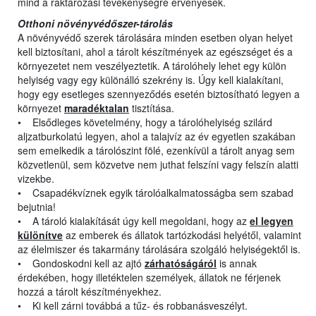
mind a raktározási tevékenységre érvényesek.
Otthoni növényvédőszer-tárolás
A növényvédő szerek tárolására minden esetben olyan helyet
kell biztosítani, ahol a tárolt készítmények az egészséget és a
környezetet nem veszélyeztetik. A tárolóhely lehet egy külön
helyiség vagy egy különálló szekrény is. Úgy kell kialakítani,
hogy egy esetleges szennyeződés esetén biztosítható legyen a
környezet
maradéktalan
tisztítása.
• Elsődleges követelmény, hogy a tárolóhelyiség szilárd
aljzatburkolatú legyen, ahol a talajvíz az év egyetlen szakában
sem emelkedik a tárolószint fölé, ezenkívül a tárolt anyag sem
közvetlenül, sem közvetve nem juthat felszíni vagy felszín alatti
vizekbe.
• Csapadékvíznek egyik tárolóalkalmatosságba sem szabad
bejutnia!
• A tároló kialakítását úgy kell megoldani, hogy az
el legyen
különítve
az emberek és állatok tartózkodási helyétől, valamint
az élelmiszer és takarmány tárolására szolgáló helyiségektől is.
• Gondoskodni kell az ajtó
zárhatóságáról
is annak
érdekében, hogy illetéktelen személyek, állatok ne férjenek
hozzá a tárolt készítményekhez.
• Ki kell zárni továbbá a tűz- és robbanásveszélyt.