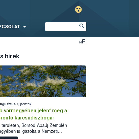
PCSOLAT
s hírek
augusztus 7, péntek
b vármegyében jelent meg a
srontó karcsúdíszbogár
 területen, Borsod-Abaúj-Zemplén
gyében is igazolta a Nemzeti
iszerlánc-biztonsági Hivatal (Nébih) a