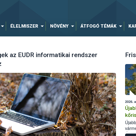
ÉLELMISZER
NÖVÉNY
ÁTFOGÓ TÉMÁK
KA
ek az EUDR informatikai rendszer
Fris
z
2026. 
Újab
kőri
Újabb
várme
Élelm