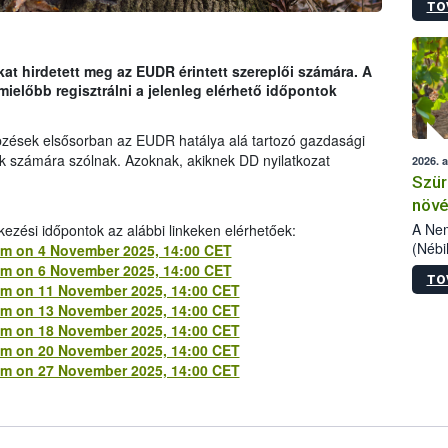
TO
kőris
jelen
talál
azono
at hirdetett meg az EUDR érintett szereplői számára. A
folyta
ielőbb regisztrálni a jelenleg elérhető időpontok
intéz
össze
pzések elsősorban az EUDR hatálya alá tartozó gazdasági
érdek
ik számára szólnak. Azoknak, akiknek DD nyilatkozat
2026. 
Szür
növé
szől
A Nem
ezési időpontok az alábbi linkeken elérhetőek:
(Nébi
stem on 4 November 2025, 14:00 CET
Klart
stem on 6 November 2025, 14:00 CET
TO
módos
stem on 11 November 2025, 14:00 CET
egész
stem on 13 November 2025, 14:00 CET
felha
stem on 18 November 2025, 14:00 CET
célja
stem on 20 November 2025, 14:00 CET
lehet
stem on 27 November 2025, 14:00 CET
Az Or
felha
terme