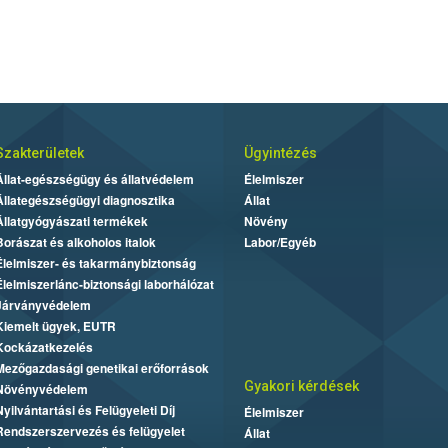
Szakterületek
Ügyintézés
Állat-egészségügy és állatvédelem
Élelmiszer
Állategészségügyi diagnosztika
Állat
Állatgyógyászati termékek
Növény
Borászat és alkoholos italok
Labor/Egyéb
Élelmiszer- és takarmánybiztonság
Élelmiszerlánc-biztonsági laborhálózat
Járványvédelem
Kiemelt ügyek, EUTR
Kockázatkezelés
Mezőgazdasági genetikai erőforrások
Gyakori kérdések
Növényvédelem
Nyilvántartási és Felügyeleti Díj
Élelmiszer
Rendszerszervezés és felügyelet
Állat