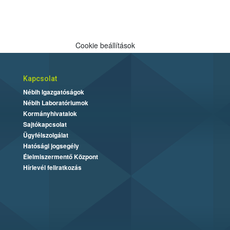
Cookie beállítások
Kapcsolat
Nébih Igazgatóságok
Nébih Laboratóriumok
Kormányhivatalok
Sajtókapcsolat
Ügyfélszolgálat
Hatósági jogsegély
Élelmiszermentő Központ
Hírlevél feliratkozás