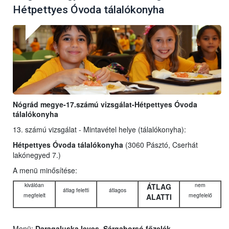
Hétpettyes Óvoda tálalókonyha
Nógrád megye-17.számú vizsgálat-Hétpettyes Óvoda
tálalókonyha
13. számú vizsgálat - Mintavétel helye (tálalókonyha):
Hétpettyes Óvoda tálalókonyha
(3060 Pásztó, Cserhát
lakónegyed 7.)
A menü minősítése:
kiválóan
nem
ÁTLAG
átlag feletti
átlagos
megfelelt
megfelelő
ALATTI
Menü:
Daragaluska leves, Sárgaborsó főzelék,