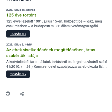
2026. július 15, szerda
125 éve történt
125 évvel ezelőtt 1901. július 15-én, költözött be – igaz, még
csak részben – a budapesti m. kir. állami vetőmagvizsgáló
állomás a Kis Rókus utca 15. szám alatti, Czigler Győző által
TOVÁBB >
tervezett új épületébe.
2026. július 6, hétfő
Az ebek viselkedésének megítélésében jártas
szakértők listája
A kedvtelésből tartott állatok tartásáról és forgalmazásáról szóló
41/2010. (II. 26.) Korm.rendelet szabályozza az eb okozta fizikai
sérülés, illetve ennek veszélye keletkezésekor felmerülő
TOVÁBB >
hatósági feladatokat, valamint a veszélyes eb tartását és annak
engedélyezését. Ezen eljárások során szükség esetén be kell
vonni az ebek viselkedésének megítélésében jártas szakértőt.