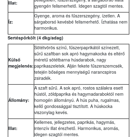
Illat:
gyengén felismerhető. Idegen szagtól mentes.
Gyenge, aroma és fűszerszegény, ízetlen. A
Íz:
sárgaborsó kevésbé felismerhető. Ízhatása nem
harmonikus.
Sertéspörkölt (4 dkg/adag)
Sötétvörös színű, fűszerpaprikától színezett,
sűrű szaftban sok apró hagymakocka és eltérő
Külső
méretű sötétbarna húsdarabok, nagy
megjelenés:
paprikaszeletek. Alján fekete fűszerszemcsék,
tetején bőséges mennyiségű narancspiros
zsiradék.
A szaft sűrű. A sok apró, rostos szálakra esett
hústól, zöldpaprika és hagymadaraboktól nem
Állomány:
homogén állományú. A hús puha, rugalmas,
kellő gondossággal tisztított. A húskocka
viszonylag kevés.
Kellemes, jellegzetes, paprikás, hagymás,
Illat:
intenzív illat érezhető. Harmonikus, aromás,
idegen szagtól mentes.