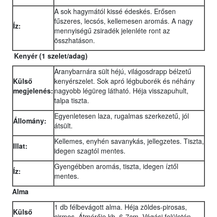
A sok hagymától kissé édeskés. Erősen
fűszeres, lecsós, kellemesen aromás. A nagy
Íz:
mennyiségű zsiradék jelenléte ront az
összhatáson.
Kenyér
(1 szelet/adag)
Aranybarnára sült héjú, világosdrapp bélzetű
Külső
kenyérszelet. Sok apró légbuborék és néhány
megjelenés:
nagyobb légüreg látható. Héja visszapuhult,
talpa tiszta.
Egyenletesen laza, rugalmas szerkezetű, jól
Állomány:
átsült.
Kellemes, enyhén savanykás, jellegzetes. Tiszta,
Illat:
idegen szagtól mentes.
Gyengébben aromás, tiszta, idegen íztől
Íz:
mentes.
Alma
1 db félbevágott alma. Héja zöldes-pirosas,
Külső
cirmos. Átmérője kb. 6-7cm. Vágási felületén,