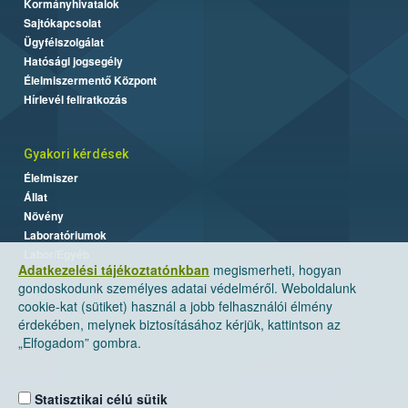
Kormányhivatalok
Sajtókapcsolat
Ügyfélszolgálat
Hatósági jogsegély
Élelmiszermentő Központ
Hírlevél feliratkozás
Gyakori kérdések
Élelmiszer
Állat
Növény
Laboratóriumok
Labor/Egyéb
Adatkezelési tájékoztatónkban
megismerheti, hogyan
gondoskodunk személyes adatai védelméről. Weboldalunk
cookie-kat (sütiket) használ a jobb felhasználói élmény
érdekében, melynek biztosításához kérjük, kattintson az
„Elfogadom” gombra.
Statisztikai célú sütik