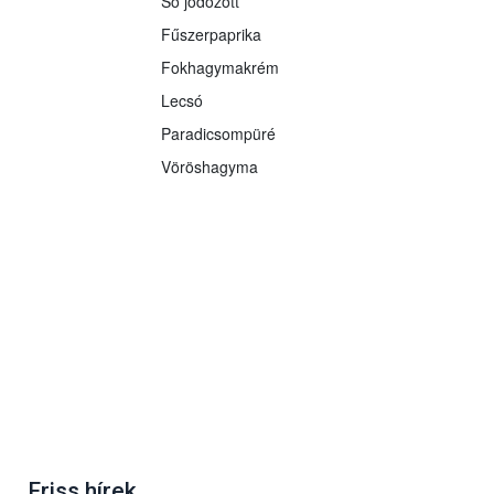
Só jódozott
Fűszerpaprika
Fokhagymakrém
Lecsó
Paradicsompüré
Vöröshagyma
Friss hírek