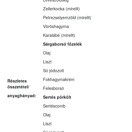
Zellerkocka (mirelit)
Petrezselyemzöld (mirelit)
Vöröshagyma
Karalábé (mirelit)
Sárgaborsó főzelék
Olaj
Liszt
Só jódozott
Fokhagymakrém
Részletes
összetétel/
Felesborsó
anyaghányad:
Sertés pörkölt
Sertéscomb
Olaj
Liszt