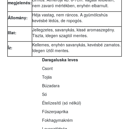
megjelenés:
nem zavaró mértékben, enyhén elbarnult.
Héja vastag, nem ráncos. A gyümölcshús
Állomány:
kevésbé lédús, de ropogós.
Jellegzetes, savanykás, kissé aromaszegény.
Illat:
Tiszta, idegen szagtól mentes.
Kellemes, enyhén savanykás, kevésbé zamatos.
Íz:
Idegen íztől mentes.
Daragaluska leves
Csont
Tojás
Búzadara
Só
Ételízesítő (só nélkül)
Fűszerpaprika
Fokhagymakrém
Leveszöldség