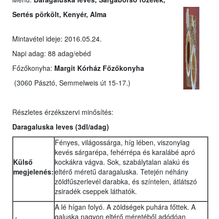
Sertés pörkölt, Kenyér, Alma
Mintavétel ideje: 2016.05.24.
Napi adag: 88 adag/ebéd
Főzőkonyha:
Margit Kórház Főzőkonyha
(3060 Pásztó, Semmelweis út 15-17.)
Részletes érzékszervi minősítés:
Daragaluska leves
(3dl/adag)
Fényes, világossárga, híg lében, viszonylag
kevés sárgarépa, fehérrépa és karalábé apró
Külső
kockákra vágva. Sok, szabálytalan alakú és
megjelenés:
eltérő méretű daragaluska. Tetején néhány
zöldfűszerlevél darabka, és színtelen, átlátszó
zsiradék cseppek láthatók.
A lé hígan folyó. A zöldségek puhára főttek. A
galuska nagyon eltérő méretéből adódóan