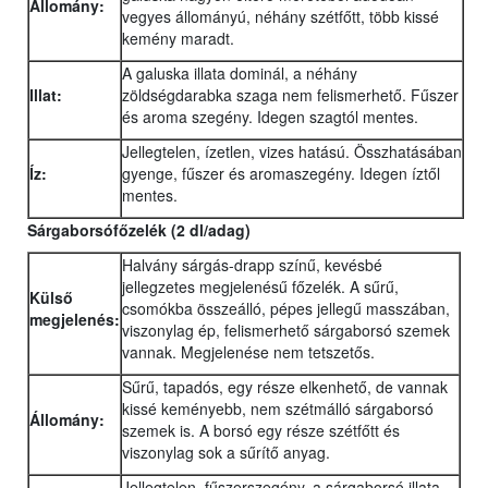
Állomány:
vegyes állományú, néhány szétfőtt, több kissé
kemény maradt.
A galuska illata dominál, a néhány
Illat:
zöldségdarabka szaga nem felismerhető. Fűszer
és aroma szegény. Idegen szagtól mentes.
Jellegtelen, ízetlen, vizes hatású. Összhatásában
Íz:
gyenge, fűszer és aromaszegény. Idegen íztől
mentes.
Sárgaborsófőzelék (2 dl/adag)
Halvány sárgás-drapp színű, kevésbé
jellegzetes megjelenésű főzelék. A sűrű,
Külső
csomókba összeálló, pépes jellegű masszában,
megjelenés:
viszonylag ép, felismerhető sárgaborsó szemek
vannak. Megjelenése nem tetszetős.
Sűrű, tapadós, egy része elkenhető, de vannak
kissé keményebb, nem szétmálló sárgaborsó
Állomány:
szemek is. A borsó egy része szétfőtt és
viszonylag sok a sűrítő anyag.
Jellegtelen, fűszerszegény, a sárgaborsó illata