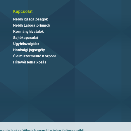
Kapcsolat
Nébih Igazgatóságok
Nébih Laboratóriumok
Kormányhivatalok
Sajtókapcsolat
Ügyfélszolgálat
Hatósági jogsegély
Élelmiszermentő Központ
Hírlevél feliratkozás
ie-kat (sütiket) használ a jobb felhasználói