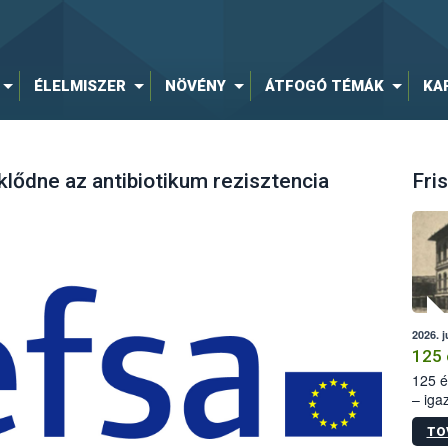
ÉLELMISZER
NÖVÉNY
ÁTFOGÓ TÉMÁK
KA
klődne az antibiotikum rezisztencia
Fris
2026. j
125 
125 é
– iga
állam
TO
15. sz