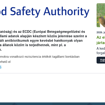
épüle
Hatóság) és az ECDC (Európai Betegségmegelőzési és
2026. j
ami adatok alapján készített közös jelentése szerint a
Az e
ált antibiotikumok egyre kevésbé hatékonyak olyan
járta
llatok között is terjedhetnek, mint pl. a
A kedv
s.
forga
Korm.
kumokra vonatkozó rezisztencia értékét tagállami bontásban
TO
sérül
rhető el
felme
6
veszé
Ezen 
vonni
jártas