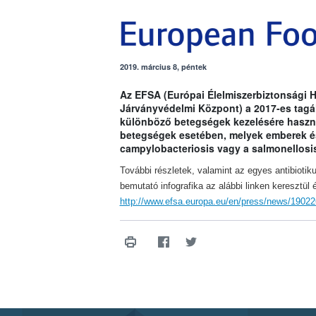
2019. március 8, péntek
Az EFSA (Európai Élelmiszerbiztonsági 
Járványvédelmi Központ) a 2017-es tagáll
különböző betegségek kezelésére haszn
betegségek esetében, melyek emberek és á
campylobacteriosis vagy a salmonellosi
További részletek, valamint az egyes antibioti
bemutató infografika az alábbi linken keresztül é
http://www.efsa.europa.eu/en/press/news/19022