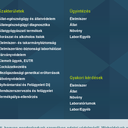
Szakterületek
Ügyintézés
Állat-egészségügy és állatvédelem
Élelmiszer
Állategészségügyi diagnosztika
Állat
Állatgyógyászati termékek
Növény
Borászat és alkoholos italok
Labor/Egyéb
Élelmiszer- és takarmánybiztonság
Élelmiszerlánc-biztonsági laborhálózat
Járványvédelem
Kiemelt ügyek, EUTR
Kockázatkezelés
Mezőgazdasági genetikai erőforrások
Gyakori kérdések
Növényvédelem
Nyilvántartási és Felügyeleti Díj
Élelmiszer
Rendszerszervezés és felügyelet
Állat
Termékpálya-ellenőrzés
Növény
Laboratóriumok
Labor/Egyéb
, hogyan gondoskodunk személyes adatai védelméről. Weboldalunk cook