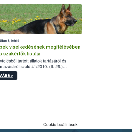
tébe.
úlius 6, hétfő
bek viselkedésének megítélésében
s szakértők listája
telésből tartott állatok tartásáról és
lmazásáról szóló 41/2010. (II. 26.)
rendelet szabályozza az eb okozta fizikai
VÁBB >
és, illetve ennek veszélye keletkezésekor
rülő hatósági feladatokat, valamint a
lyes eb tartását és annak engedélyezését.
eljárások során szükség esetén be kell
 az ebek viselkedésének megítélésében
 szakértőt.
Cookie beállítások