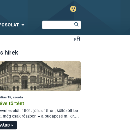
PCSOLAT
s hírek
úlius 15, szerda
éve történt
vvel ezelőtt 1901. július 15-én, költözött be
z, még csak részben – a budapesti m. kir.
i vetőmagvizsgáló állomás a Kis Rókus utca
VÁBB >
ám alatti, Czigler Győző által tervezett új