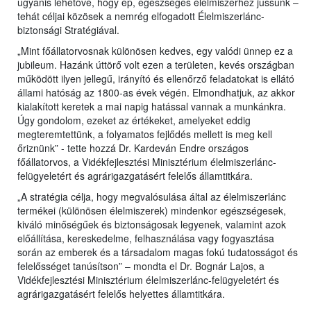
ugyanis lehetővé, hogy ép, egészséges élelmiszerhez jussunk –
tehát céljai közösek a nemrég elfogadott Élelmiszerlánc-
biztonsági Stratégiával.
„Mint főállatorvosnak különösen kedves, egy valódi ünnep ez a
jubileum. Hazánk úttörő volt ezen a területen, kevés országban
működött ilyen jellegű, irányító és ellenőrző feladatokat is ellátó
állami hatóság az 1800-as évek végén. Elmondhatjuk, az akkor
kialakított keretek a mai napig hatással vannak a munkánkra.
Úgy gondolom, ezeket az értékeket, amelyeket eddig
megteremtettünk, a folyamatos fejlődés mellett is meg kell
őriznünk” - tette hozzá Dr. Kardeván Endre országos
főállatorvos, a Vidékfejlesztési Minisztérium élelmiszerlánc-
felügyeletért és agrárigazgatásért felelős államtitkára.
„A stratégia célja, hogy megvalósulása által az élelmiszerlánc
termékei (különösen élelmiszerek) mindenkor egészségesek,
kiváló minőségűek és biztonságosak legyenek, valamint azok
előállítása, kereskedelme, felhasználása vagy fogyasztása
során az emberek és a társadalom magas fokú tudatosságot és
felelősséget tanúsítson” – mondta el Dr. Bognár Lajos, a
Vidékfejlesztési Minisztérium élelmiszerlánc-felügyeletért és
agrárigazgatásért felelős helyettes államtitkára.