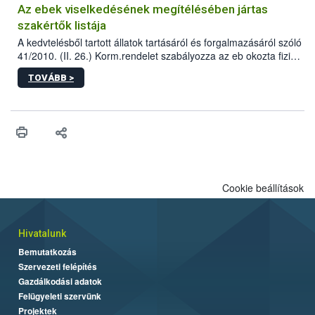
Az ebek viselkedésének megítélésében jártas
szakértők listája
A kedvtelésből tartott állatok tartásáról és forgalmazásáról szóló
41/2010. (II. 26.) Korm.rendelet szabályozza az eb okozta fizikai
sérülés, illetve ennek veszélye keletkezésekor felmerülő
TOVÁBB >
hatósági feladatokat, valamint a veszélyes eb tartását és annak
engedélyezését. Ezen eljárások során szükség esetén be kell
vonni az ebek viselkedésének megítélésében jártas szakértőt.
Cookie beállítások
Hivatalunk
Bemutatkozás
Szervezeti felépítés
Gazdálkodási adatok
Felügyeleti szervünk
Projektek