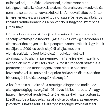
műhelyekkel, kutatókkal, oktatással, élelmiszeripari és
feldolgozói vállalkozásokkal, szakmai és civil szervezetekkel, és
nem utolsó sorban a fogyasztókkal is. A megvalósítás során az
ismeretterjesztés, a vásárlói tudatottság erősítése, az általános
kockázatkommunikáció és a prevenció is nagyobb szerephez
jutnak majd.
Dr. Fazekas Sándor vidékfejlesztési miniszter a konferencia
sajtótájékoztatóján elmondta: „Az 1990-es évekig elsősorban az
élelmiszerlánc egyes kritikus pontjaira koncentráltunk. Úgy láttuk
és látjuk, a 2000-es évek elejétől újfajta, modern
élelmiszerbiztonságot feltételező megközelítést kell
alkalmaznunk, ahol a figyelemnek már a teljes élelmiszerlánc
minden elemére ki kell terjednie. A most elfogadott stratégia a
partnerségen és tudásmegosztáson alapuló szemlélet
bevezetésével új, korszerű alapokra helyezi az élelmiszerlánc-
biztonságért felelős szereplők viszonyát.”
A konferencia aktualitását a stratégia elfogadása mellett az
állategészségügyi-szolgálat 125. éves jubileuma adta. A nagy
hagyományokkal rendelkező terület és az élelmiszerbiztonság
között szoros a kapcsolat, az állatok gyógyítása az emberek
jólétéhez is hozzájárul: az állategészségügyi szolgálat teszi