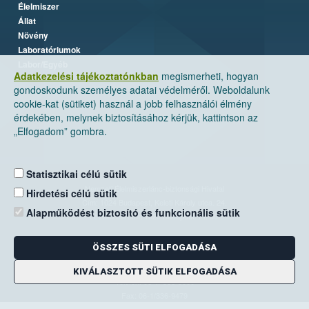
Élelmiszer
Állat
Növény
Laboratóriumok
Labor/Egyéb
Adatkezelési tájékoztatónkban
megismerheti, hogyan
gondoskodunk személyes adatai védelméről. Weboldalunk
cookie-kat (sütiket) használ a jobb felhasználói élmény
érdekében, melynek biztosításához kérjük, kattintson az
„Elfogadom” gombra.
Statisztikai célú sütik
Nemzeti Élelmiszerlánc-biztonsági Hivatal
Hirdetési célú sütik
Cím: 1024 Budapest, Keleti Károly utca. 24.
Alapműködést biztosító és funkcionális sütik
Levelezési cím: 1525 Budapest. Pf. 30.
ÖSSZES SÜTI ELFOGADÁSA
E-mail:
ugyfelszolgalat@nebih.gov.hu
Zöld szám: 06-80/263-244
KIVÁLASZTOTT SÜTIK ELFOGADÁSA
Telefon: 06-1/ 336-9000
Fax: 06-1/336-9479