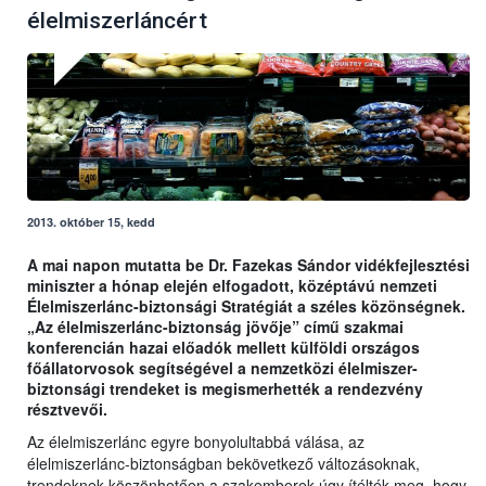
élelmiszerláncért
2013. október 15, kedd
A mai napon mutatta be Dr. Fazekas Sándor vidékfejlesztési
miniszter a hónap elején elfogadott, középtávú nemzeti
Élelmiszerlánc-biztonsági Stratégiát a széles közönségnek.
„Az élelmiszerlánc-biztonság jövője” című szakmai
konferencián hazai előadók mellett külföldi országos
főállatorvosok segítségével a nemzetközi élelmiszer-
biztonsági trendeket is megismerhették a rendezvény
résztvevői.
Az élelmiszerlánc egyre bonyolultabbá válása, az
élelmiszerlánc-biztonságban bekövetkező változásoknak,
trendeknek köszönhetően a szakemberek úgy ítélték meg, hogy