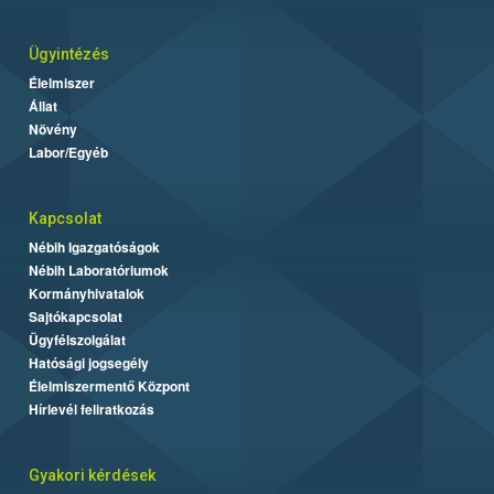
Ügyintézés
Élelmiszer
Állat
Növény
Labor/Egyéb
Kapcsolat
Nébih Igazgatóságok
Nébih Laboratóriumok
Kormányhivatalok
Sajtókapcsolat
Ügyfélszolgálat
Hatósági jogsegély
Élelmiszermentő Központ
Hírlevél feliratkozás
Gyakori kérdések