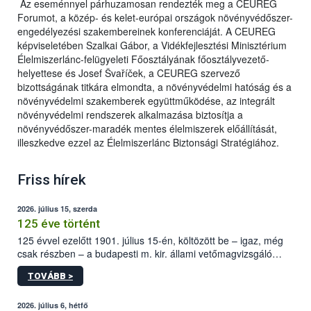
Az eseménnyel párhuzamosan rendezték meg a CEUREG
Forumot, a közép- és kelet-európai országok növényvédőszer-
engedélyezési szakembereinek konferenciáját. A CEUREG
képviseletében Szalkai Gábor, a Vidékfejlesztési Minisztérium
Élelmiszerlánc-felügyeleti Főosztályának főosztályvezető-
helyettese és Josef Švaříček, a CEUREG szervező
bizottságának titkára elmondta, a növényvédelmi hatóság és a
növényvédelmi szakemberek együttműködése, az integrált
növényvédelmi rendszerek alkalmazása biztosítja a
növényvédőszer-maradék mentes élelmiszerek előállítását,
illeszkedve ezzel az Élelmiszerlánc Biztonsági Stratégiához.
Friss hírek
2026. július 15, szerda
125 éve történt
125 évvel ezelőtt 1901. július 15-én, költözött be – igaz, még
csak részben – a budapesti m. kir. állami vetőmagvizsgáló
állomás a Kis Rókus utca 15. szám alatti, Czigler Győző által
TOVÁBB >
tervezett új épületébe.
2026. július 6, hétfő