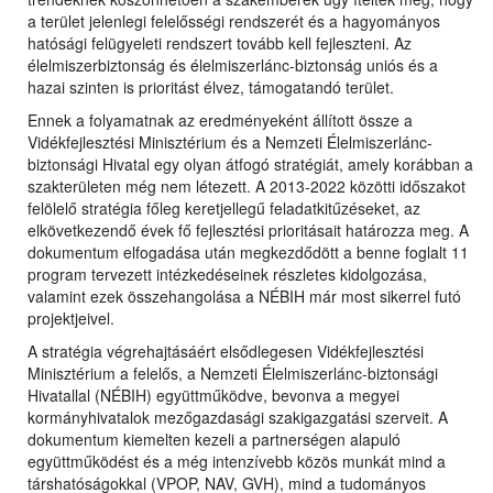
a terület jelenlegi felelősségi rendszerét és a hagyományos
hatósági felügyeleti rendszert tovább kell fejleszteni. Az
élelmiszerbiztonság és élelmiszerlánc-biztonság uniós és a
hazai szinten is prioritást élvez, támogatandó terület.
Ennek a folyamatnak az eredményeként állított össze a
Vidékfejlesztési Minisztérium és a Nemzeti Élelmiszerlánc-
biztonsági Hivatal egy olyan átfogó stratégiát, amely korábban a
szakterületen még nem létezett. A 2013-2022 közötti időszakot
felölelő stratégia főleg keretjellegű feladatkitűzéseket, az
elkövetkezendő évek fő fejlesztési prioritásait határozza meg. A
dokumentum elfogadása után megkezdődött a benne foglalt 11
program tervezett intézkedéseinek részletes kidolgozása,
valamint ezek összehangolása a NÉBIH már most sikerrel futó
projektjeivel.
A stratégia végrehajtásáért elsődlegesen Vidékfejlesztési
Minisztérium a felelős, a Nemzeti Élelmiszerlánc-biztonsági
Hivatallal (NÉBIH) együttműködve, bevonva a megyei
kormányhivatalok mezőgazdasági szakigazgatási szerveit. A
dokumentum kiemelten kezeli a partnerségen alapuló
együttműködést és a még intenzívebb közös munkát mind a
társhatóságokkal (VPOP, NAV, GVH), mind a tudományos