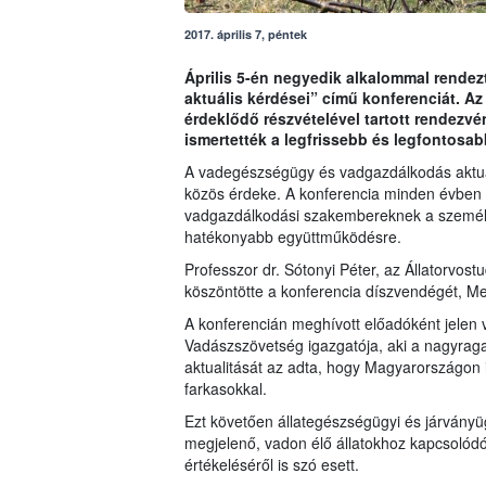
2017. április 7, péntek
Április 5-én negyedik alkalommal rend
aktuális kérdései” című konferenciát. 
érdeklődő részvételével tartott rendezvé
ismertették a legfrissebb és legfontosab
A vadegészségügy és vadgazdálkodás aktuá
közös érdeke. A konferencia minden évben 
vadgazdálkodási szakembereknek a személye
hatékonyabb együttműködésre.
Professzor dr. Sótonyi Péter, az Állatorvos
köszöntötte a konferencia díszvendégét, Me
A konferencián meghívott előadóként jelen 
Vadászszövetség igazgatója, aki a nagyragad
aktualitását az adta, hogy Magyarországon
farkasokkal.
Ezt követően állategészségügyi és járványügy
megjelenő, vadon élő állatokhoz kapcsolód
értékeléséről is szó esett.