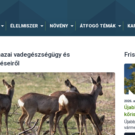
ÉLELMISZER
NÖVÉNY
ÁTFOGÓ TÉMÁK
KA
hazai vadegészségügy és
Fris
éseiről
2026. 
Újab
kőri
Újabb
várme
Élelm