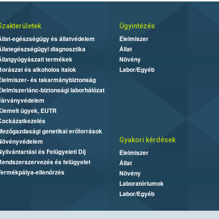
Szakterületek
Ügyintézés
Állat-egészségügy és állatvédelem
Élelmiszer
Állategészségügyi diagnosztika
Állat
Állatgyógyászati termékek
Növény
Borászat és alkoholos italok
Labor/Egyéb
Élelmiszer- és takarmánybiztonság
Élelmiszerlánc-biztonsági laborhálózat
Járványvédelem
Kiemelt ügyek, EUTR
Kockázatkezelés
Mezőgazdasági genetikai erőforrások
Gyakori kérdések
Növényvédelem
Nyilvántartási és Felügyeleti Díj
Élelmiszer
Rendszerszervezés és felügyelet
Állat
Termékpálya-ellenőrzés
Növény
Laboratóriumok
Labor/Egyéb