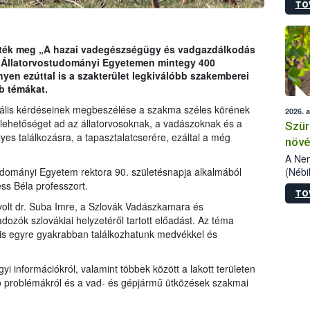
TO
kőris
jelen
talál
azono
ezték meg „A hazai vadegészségügy és vadgazdálkodás
folyta
Az Állatorvostudományi Egyetemen mintegy 400
intéz
nyen ezúttal is a szakterület legkiválóbb szakemberei
össze
b témákat.
érdek
lis kérdéseinek megbeszélése a szakma széles körének
2026. 
lehetőséget ad az állatorvosoknak, a vadászoknak és a
Szür
s találkozásra, a tapasztalatcserére, ezáltal a még
növé
szől
A Nem
(Nébi
tudományi Egyetem rektora 90. születésnapja alkalmából
Klart
ss Béla professzort.
TO
módos
volt dr. Suba Imre, a Szlovák Vadászkamara és
egész
ozók szlovákiai helyzetéről tartott előadást. Az téma
felha
 is egyre gyakrabban találkozhatunk medvékkel és
célja
lehet
Az Or
i információkról, valamint többek között a lakott területen
felha
ó problémákról és a vad- és gépjármű ütközések szakmai
terme