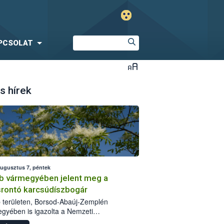
PCSOLAT
s hírek
augusztus 7, péntek
b vármegyében jelent meg a
srontó karcsúdíszbogár
 területen, Borsod-Abaúj-Zemplén
gyében is igazolta a Nemzeti
iszerlánc-biztonsági Hivatal (Nébih) a