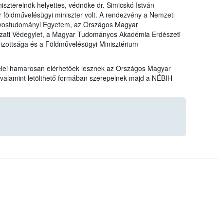
szterelnök-helyettes, védnöke dr. Simicskó István
 földművelésügyi miniszter volt. A rendezvény a Nemzeti
torvostudományi Egyetem, az Országos Magyar
ati Védegylet, a Magyar Tudományos Akadémia Erdészeti
zottsága és a Földművelésügyi Minisztérium
telei hamarosan elérhetőek lesznek az Országos Magyar
 valamint letölthető formában szerepelnek majd a NÉBIH