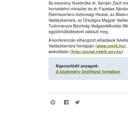
Az esemény fővédnöke dr. Semjén Zsolt mini
honvédelmi miniszter és dr. Fazekas Sándor
Élelmiszerlánc-biztonsági Hivatal, az Álla
Vadászkamara, az Országos Magyar Vadász
Tudományos Bizottság Vadgazdálkodási Albi
együttműködésével valósult meg.
A konferencián elhangzott előadások felvé
Vadászkamara honlapján (
www.omvk.hu
),
weboldalán (
http://portal.nebih.gov.hu
).
Kapcsolódó anyagok:
A közlemény letölthető formában