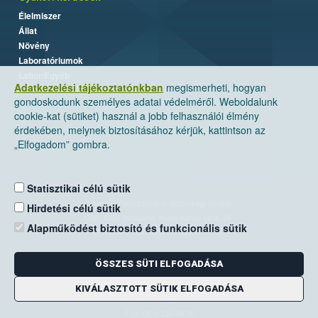
Élelmiszer
Állat
Növény
Laboratóriumok
Labor/Egyéb
Adatkezelési tájékoztatónkban
megismerheti, hogyan
gondoskodunk személyes adatai védelméről. Weboldalunk
cookie-kat (sütiket) használ a jobb felhasználói élmény
érdekében, melynek biztosításához kérjük, kattintson az
„Elfogadom” gombra.
Statisztikai célú sütik
Nemzeti Élelmiszerlánc-biztonsági Hivatal
Hirdetési célú sütik
Cím: 1024 Budapest, Keleti Károly utca. 24.
Alapműködést biztosító és funkcionális sütik
Levelezési cím: 1525 Budapest. Pf. 30.
ÖSSZES SÜTI ELFOGADÁSA
E-mail:
ugyfelszolgalat@nebih.gov.hu
Zöld szám: 06-80/263-244
KIVÁLASZTOTT SÜTIK ELFOGADÁSA
Telefon: 06-1/ 336-9000
Fax: 06-1/336-9479