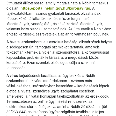
útmutatót állított össze, amely megtalálható a Nébih tematikus
oldalán:
https://portal.nebih.gov.hu/koronavirus
. A
tájékoztatókban hasznos gyakorlati tanácsok olvashatóak
többek között állattartóknak, élelmiszer-forgalmazó
létesítmények, vendéglátó-, és közétkeztető létesítmények,
valamint helyi piacok üzemeltetőinek. Az útmutatók a Nébih-hez
érkező kérdések, észrevételek alapján folyamatosan bővülnek.
A hivatal szakemberei a klasszikus hatósági ellenőrzések helyett
elsődlegesen ún. támogató szemléket tartanak, amelyek
fokozottan kitérnek a higiéniai szempontokra, a koronavírussal
kapcsolatos problémák feltárására, a megoldások közös
keresésére. Ezen szemlék elsődleges célja a szakmai
tanácsadás.
A vírus terjedésének lassítása, az ügyfelek és a Nébih
szakembereinek védelme érdekében – számos más
vállalkozáshoz, intézményhez hasonlóan – korlátozások léptek
életbe a hivatal személyes ügyfélszolgálatai esetében,
amelyekről a hivatal honlapján tájékozódhatnak az érdeklődők.
Természetesen az online ügyintézési rendszerek, az
elektronikus elérhetőségek, valamint a Nébih ZöldSzáma (06-
80/263-244) és telefonos ügyfélszolgálata továbbra is teljes