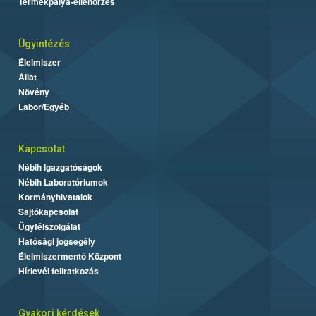
Termékpálya-ellenőrzés
Ügyintézés
Élelmiszer
Állat
Növény
Labor/Egyéb
Kapcsolat
Nébih Igazgatóságok
Nébih Laboratóriumok
Kormányhivatalok
Sajtókapcsolat
Ügyfélszolgálat
Hatósági jogsegély
Élelmiszermentő Központ
Hírlevél feliratkozás
Gyakori kérdések