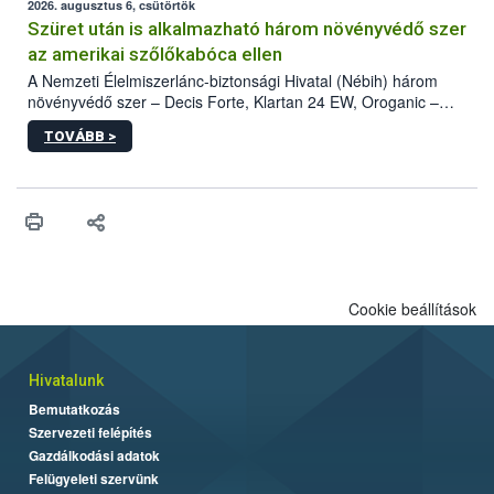
az intenzív felderítést, emellett az intézkedéseket a szlovák
2026. augusztus 6, csütörtök
hatósággal is összehangolják a terjedés megállítása érdekében.
Szüret után is alkalmazható három növényvédő szer
az amerikai szőlőkabóca ellen
A Nemzeti Élelmiszerlánc-biztonsági Hivatal (Nébih) három
növényvédő szer – Decis Forte, Klartan 24 EW, Oroganic –
engedélyokiratát módosította, így azok a szüretet követően,
TOVÁBB >
egészen a vesszőérettség (BBCH 91) stádiumáig
felhasználhatóak a szőlőben. A kiterjesztések célja, hogy a korai
érésű szőlőkben is legyen lehetőség a károsító elleni további
védekezésre. Az Oroganic készítmény kis kiszerelésben kiskerti
felhasználók számára is elérhető és ökológiai termesztésben is
engedélyezett.
Cookie beállítások
Hivatalunk
Bemutatkozás
Szervezeti felépítés
Gazdálkodási adatok
Felügyeleti szervünk