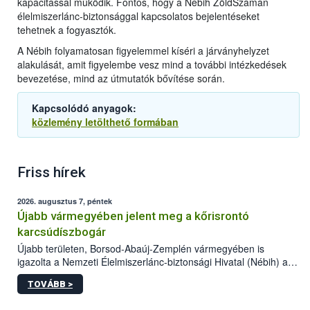
kapacitással működik. Fontos, hogy a Nébih ZöldSzámán
élelmiszerlánc-biztonsággal kapcsolatos bejelentéseket
tehetnek a fogyasztók.
A Nébih folyamatosan figyelemmel kíséri a járványhelyzet
alakulását, amit figyelembe vesz mind a további intézkedések
bevezetése, mind az útmutatók bővítése során.
Kapcsolódó anyagok:
közlemény letölthető formában
Friss hírek
2026. augusztus 7, péntek
Újabb vármegyében jelent meg a kőrisrontó
karcsúdíszbogár
Újabb területen, Borsod-Abaúj-Zemplén vármegyében is
igazolta a Nemzeti Élelmiszerlánc-biztonsági Hivatal (Nébih) a
kőrisrontó karcsúdíszbogár (Agrilus planipennis) jelenlétét. A
TOVÁBB >
kártevőt nem csak színcsapdában találták meg, de már fertőzött
fában is azonosították. A növényvédelmi szakemberek folytatják