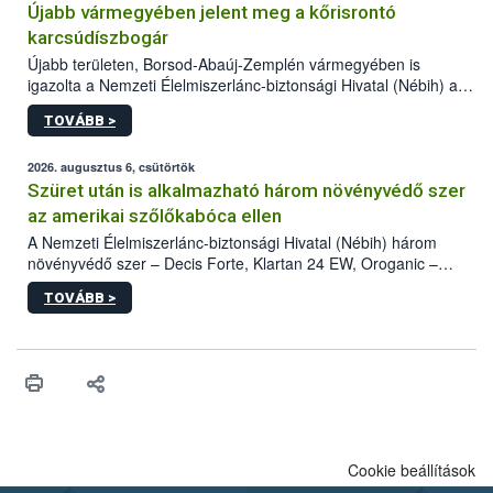
Újabb vármegyében jelent meg a kőrisrontó
karcsúdíszbogár
Újabb területen, Borsod-Abaúj-Zemplén vármegyében is
igazolta a Nemzeti Élelmiszerlánc-biztonsági Hivatal (Nébih) a
kőrisrontó karcsúdíszbogár (Agrilus planipennis) jelenlétét. A
TOVÁBB >
kártevőt nem csak színcsapdában találták meg, de már fertőzött
fában is azonosították. A növényvédelmi szakemberek folytatják
az intenzív felderítést, emellett az intézkedéseket a szlovák
2026. augusztus 6, csütörtök
hatósággal is összehangolják a terjedés megállítása érdekében.
Szüret után is alkalmazható három növényvédő szer
az amerikai szőlőkabóca ellen
A Nemzeti Élelmiszerlánc-biztonsági Hivatal (Nébih) három
növényvédő szer – Decis Forte, Klartan 24 EW, Oroganic –
engedélyokiratát módosította, így azok a szüretet követően,
TOVÁBB >
egészen a vesszőérettség (BBCH 91) stádiumáig
felhasználhatóak a szőlőben. A kiterjesztések célja, hogy a korai
érésű szőlőkben is legyen lehetőség a károsító elleni további
védekezésre. Az Oroganic készítmény kis kiszerelésben kiskerti
felhasználók számára is elérhető és ökológiai termesztésben is
engedélyezett.
Cookie beállítások