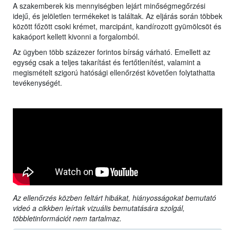
A szakemberek kis mennyiségben lejárt minőségmegőrzési
idejű, és jelöletlen termékeket is találtak. Az eljárás során többek
között főzött csoki krémet, marcipánt, kandírozott gyümölcsöt és
kakaóport kellett kivonni a forgalomból.
Az ügyben több százezer forintos bírság várható. Emellett az
egység csak a teljes takarítást és fertőtlenítést, valamint a
megismételt szigorú hatósági ellenőrzést követően folytathatta
tevékenységét.
Az ellenőrzés közben feltárt hibákat, hiányosságokat bemutató
videó a cikkben leírtak vizuális bemutatására szolgál,
többletinformációt nem tartalmaz.