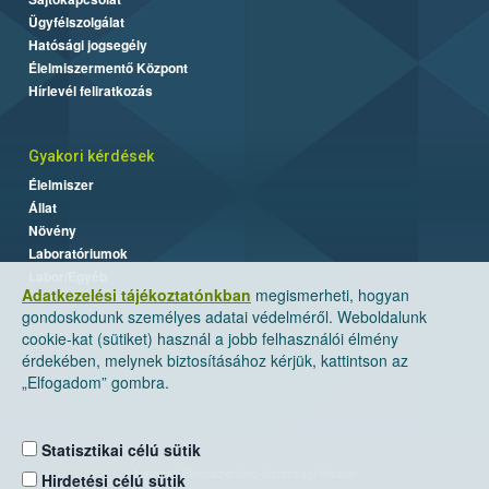
Ügyfélszolgálat
Hatósági jogsegély
Élelmiszermentő Központ
Hírlevél feliratkozás
Gyakori kérdések
Élelmiszer
Állat
Növény
Laboratóriumok
Labor/Egyéb
Adatkezelési tájékoztatónkban
megismerheti, hogyan
gondoskodunk személyes adatai védelméről. Weboldalunk
cookie-kat (sütiket) használ a jobb felhasználói élmény
érdekében, melynek biztosításához kérjük, kattintson az
„Elfogadom” gombra.
Statisztikai célú sütik
Nemzeti Élelmiszerlánc-biztonsági Hivatal
Hirdetési célú sütik