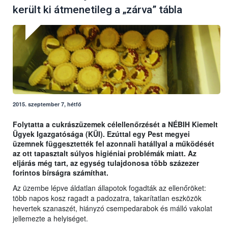
került ki átmenetileg a „zárva” tábla
2015. szeptember 7, hétfő
Folytatta a cukrászüzemek célellenőrzését a NÉBIH Kiemelt
Ügyek Igazgatósága (KÜI). Ezúttal egy Pest megyei
üzemnek függesztették fel azonnali hatállyal a működését
az ott tapasztalt súlyos higiéniai problémák miatt. Az
eljárás még tart, az egység tulajdonosa több százezer
forintos bírságra számíthat.
Az üzembe lépve áldatlan állapotok fogadták az ellenőröket:
több napos kosz ragadt a padozatra, takarítatlan eszközök
hevertek szanaszét, hiányzó csempedarabok és málló vakolat
jellemezte a helyiséget.