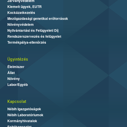
Járványvédelem
Kiemelt ügyek, EUTR
Kockázatkezelés
Mezőgazdasági genetikai erőforrások
Növényvédelem
Nyilvántartási és Felügyeleti Díj
Rendszerszervezés és felügyelet
Termékpálya-ellenőrzés
Ügyintézés
Élelmiszer
Állat
Növény
Labor/Egyéb
Kapcsolat
Nébih Igazgatóságok
Nébih Laboratóriumok
Kormányhivatalok
Sajtókapcsolat