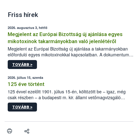
Friss hírek
2026. augusztus 3, hétfő
Megjelent az Európai Bizottság új ajánlása egyes
mikotoxinok takarmányokban való jelenlétéről
Megjelent az Európai Bizottság új ajánlása a takarmányokban
előforduló egyes mikotoxinokkal kapcsolatban. A dokumentum
2027-től új irányértékek alkalmazását írja elő, és a jelenleg
TOVÁBB >
hatályos uniós ajánlások helyébe lép.
2026. július 15, szerda
125 éve történt
125 évvel ezelőtt 1901. július 15-én, költözött be – igaz, még
csak részben – a budapesti m. kir. állami vetőmagvizsgáló
állomás a Kis Rókus utca 15. szám alatti, Czigler Győző által
TOVÁBB >
tervezett új épületébe.