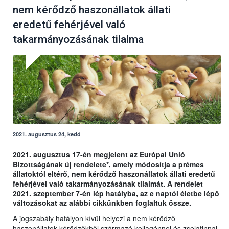
nem kérődző haszonállatok állati
eredetű fehérjével való
takarmányozásának tilalma
2021. augusztus 24, kedd
2021. augusztus 17-én megjelent az Európai Unió
Bizottságának új rendelete*, amely módosítja a prémes
állatoktól eltérő, nem kérődző haszonállatok állati eredetű
fehérjével való takarmányozásának tilalmát. A rendelet
2021. szeptember 7-én lép hatályba, az e naptól életbe lépő
változásokat az alábbi cikkünkben foglaltuk össze.
A jogszabály hatályon kívül helyezi a nem kérődző
haszonállatok kérődzőkből származó kollagénnel és zselatinnal