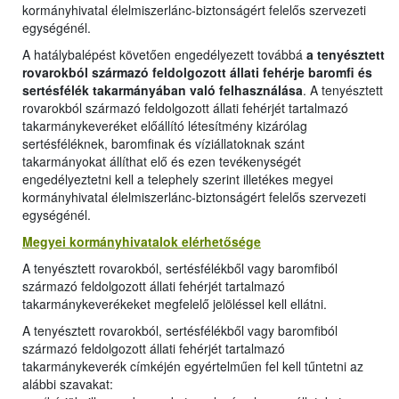
kormányhivatal élelmiszerlánc-biztonságért felelős szervezeti
egységénél.
A hatálybalépést követően engedélyezett továbbá
a tenyésztett
rovarokból származó feldolgozott állati fehérje baromfi és
sertésfélék takarmányában való felhasználása
. A tenyésztett
rovarokból származó feldolgozott állati fehérjét tartalmazó
takarmánykeveréket előállító létesítmény kizárólag
sertésféléknek, baromfinak és víziállatoknak szánt
takarmányokat állíthat elő és ezen tevékenységét
engedélyeztetni kell a telephely szerint illetékes megyei
kormányhivatal élelmiszerlánc-biztonságért felelős szervezeti
egységénél.
Megyei kormányhivatalok elérhetősége
A tenyésztett rovarokból, sertésfélékből vagy baromfiból
származó feldolgozott állati fehérjét tartalmazó
takarmánykeverékeket megfelelő jelöléssel kell ellátni.
A tenyésztett rovarokból, sertésfélékből vagy baromfiból
származó feldolgozott állati fehérjét tartalmazó
takarmánykeverék címkéjén egyértelműen fel kell tűntetni az
alábbi szavakat: