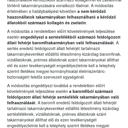
történő takarmányozására vonatkozó tilalmat. A módosítás
értelmében a hatálybalépést követően
a nem kérődző
haszonállatok takarmányában felhasználható a kérődző
állatokból származó kollagén és zselatin
.
A módosítás a rendeletben előírt követelmények teljesülése
esetén
engedélyezi a sertésfélékből származó feldolgozott
állati fehérje baromfitakarmányban való felhasználását
. A
sertés eredetű feldolgozott állati fehérjét tartalmazó
takarmánykeveréket előállító létesítmény kizárólag baromfinak,
víziállatoknak, prémes állatoknak szánt takarmányokat állíthat
elő és ezen tevékenységét engedélyeztetnie kell a telephely
szerint illetékes megyei kormányhivatal élelmiszerlánc-
biztonságért felelős szervezeti egységénél.
A módosítás engedélyezi továbbá a rendeletben előírt
követelmények teljesülése esetén
a baromfiból származó
feldolgozott állati fehérje sertésfélék takarmányában való
felhasználását
. A baromfi eredetű feldolgozott állati fehérjét
tartalmazó takarmánykeveréket előállító létesítmény kizárólag
sertésféléknek, víziállatoknak, prémes állatoknak szánt
takarmányokat állíthat elő és ezen tevékenységét
engedélyeztetnie kell a telephely szerint illetékes megyei