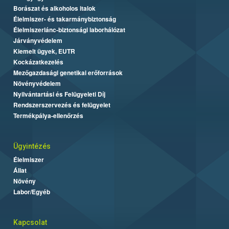
Borászat és alkoholos italok
Élelmiszer- és takarmánybiztonság
Élelmiszerlánc-biztonsági laborhálózat
Járványvédelem
Kiemelt ügyek, EUTR
Kockázatkezelés
Mezőgazdasági genetikai erőforrások
Növényvédelem
Nyilvántartási és Felügyeleti Díj
Rendszerszervezés és felügyelet
Termékpálya-ellenőrzés
Ügyintézés
Élelmiszer
Állat
Növény
Labor/Egyéb
Kapcsolat