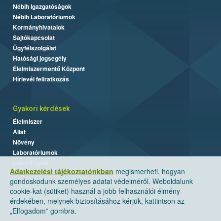
Nébih Igazgatóságok
Nébih Laboratóriumok
Kormányhivatalok
Sajtókapcsolat
Ügyfélszolgálat
Hatósági jogsegély
Élelmiszermentő Központ
Hírlevél feliratkozás
Gyakori kérdések
Élelmiszer
Állat
Növény
Laboratóriumok
Labor/Egyéb
Adatkezelési tájékoztatónkban
megismerheti, hogyan
gondoskodunk személyes adatai védelméről. Weboldalunk
cookie-kat (sütiket) használ a jobb felhasználói élmény
érdekében, melynek biztosításához kérjük, kattintson az
„Elfogadom” gombra.