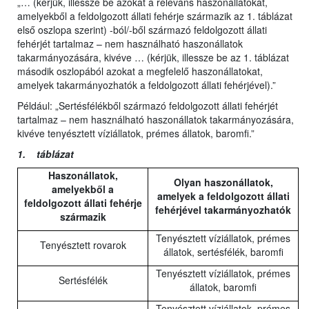
„… (kérjük, illessze be azokat a releváns haszonállatokat,
amelyekből a feldolgozott állati fehérje származik az 1. táblázat
első oszlopa szerint) -ból/-ből származó feldolgozott állati
fehérjét tartalmaz – nem használható haszonállatok
takarmányozására, kivéve … (kérjük, illessze be az 1. táblázat
második oszlopából azokat a megfelelő haszonállatokat,
amelyek takarmányozhatók a feldolgozott állati fehérjével).”
Például: „Sertésfélékből származó feldolgozott állati fehérjét
tartalmaz – nem használható haszonállatok takarmányozására,
kivéve tenyésztett víziállatok, prémes állatok, baromfi.”
1. táblázat
Haszonállatok,
Olyan haszonállatok,
amelyekből a
amelyek a feldolgozott állati
feldolgozott állati fehérje
fehérjével takarmányozhatók
származik
Tenyésztett víziállatok, prémes
Tenyésztett rovarok
állatok, sertésfélék, baromfi
Tenyésztett víziállatok, prémes
Sertésfélék
állatok, baromfi
Tenyésztett víziállatok, prémes