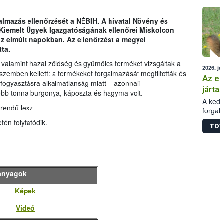
épüle
almazás ellenőrzését a NÉBIH. A hivatal Növény és
 Kiemelt Ügyek Igazgatóságának ellenőrei Miskolcon
 az elmúlt napokban. Az ellenőrzést a megyei
ta.
 valamint hazai zöldség és gyümölcs terméket vizsgáltak a
2026. j
szemben kellett: a termékeket forgalmazását megtiltották és
Az e
 fogyasztásra alkalmatlanság miatt – azonnali
járta
több tonna burgonya, káposzta és hagyma volt.
A kedv
rendű lesz.
forga
Korm.
tén folytatódik.
TO
sérül
felme
veszé
Ezen 
vonni
anyagok
jártas
Képek
Videó