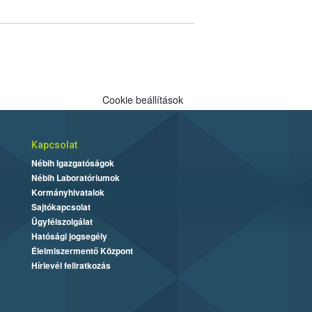
Cookie beállítások
Kapcsolat
Nébih Igazgatóságok
Nébih Laboratóriumok
Kormányhivatalok
Sajtókapcsolat
Ügyfélszolgálat
Hatósági jogsegély
Élelmiszermentő Központ
Hírlevél feliratkozás