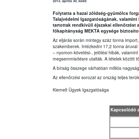
2013. április 30, kedd
Folytatta a hazai zöldség-gyümölcs forg
Talajvédelmi Igazgatóságának, valamint
tartottak rendkívüli éjszakai ellenőrzést
főkapitányság MEKTA egysége biztosítot
Az eljárás során mintegy száz tonna import,
szakemberek. Intézkedni 17,2 tonna áruval 
– nyomon-követési-, jelölési hibák, valamint
megsemmisítésre utalták. A tételek között 
A bírság összege várhatóan milliós nagyság
Az ellenőrzési sorozat az ország teljes terüle
Kiemelt Ügyek Igazgatósága
Kapcsolódó 