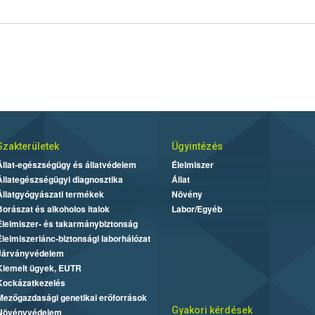
Szakterületek
Ügyintézés
Állat-egészségügy és állatvédelem
Élelmiszer
Állategészségügyi diagnosztika
Állat
Állatgyógyászati termékek
Növény
Borászat és alkoholos italok
Labor/Egyéb
Élelmiszer- és takarmánybiztonság
Élelmiszerlánc-biztonsági laborhálózat
Járványvédelem
Kiemelt ügyek, EUTR
Kockázatkezelés
Mezőgazdasági genetikai erőforrások
Gyakori kérdések
Növényvédelem