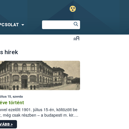
PCSOLAT
s hírek
úlius 15, szerda
éve történt
vvel ezelőtt 1901. július 15-én, költözött be
z, még csak részben – a budapesti m. kir.
i vetőmagvizsgáló állomás a Kis Rókus utca
VÁBB >
ám alatti, Czigler Győző által tervezett új