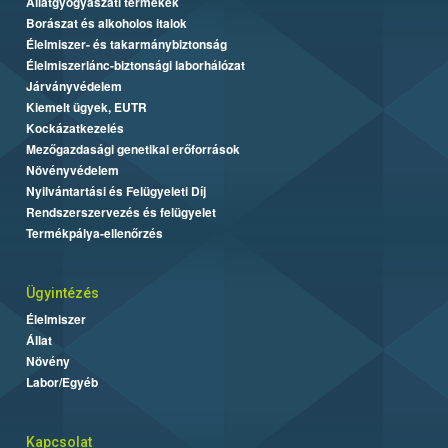
Állatgyógyászati termékek
Borászat és alkoholos italok
Élelmiszer- és takarmánybiztonság
Élelmiszerlánc-biztonsági laborhálózat
Járványvédelem
Kiemelt ügyek, EUTR
Kockázatkezelés
Mezőgazdasági genetikai erőforrások
Növényvédelem
Nyilvántartási és Felügyeleti Díj
Rendszerszervezés és felügyelet
Termékpálya-ellenőrzés
Ügyintézés
Élelmiszer
Állat
Növény
Labor/Egyéb
Kapcsolat