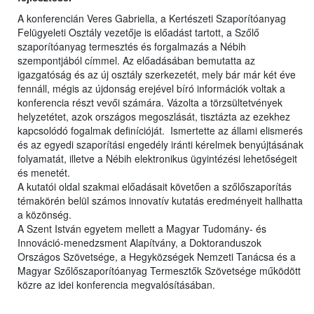
A konferencián Veres Gabriella, a Kertészeti Szaporítóanyag
Felügyeleti Osztály vezetője is előadást tartott, a Szőlő
szaporítóanyag termesztés és forgalmazás a Nébih
szempontjából címmel. Az előadásában bemutatta az
igazgatóság és az új osztály szerkezetét, mely bár már két éve
fennáll, mégis az újdonság erejével bíró információk voltak a
konferencia részt vevői számára. Vázolta a törzsültetvények
helyzetétet, azok országos megoszlását, tisztázta az ezekhez
kapcsolódó fogalmak definícióját. Ismertette az állami elismerés
és az egyedi szaporítási engedély iránti kérelmek benyújtásának
folyamatát, illetve a Nébih elektronikus ügyintézési lehetőségeit
és menetét.
A kutatói oldal szakmai előadásait követően a szőlőszaporítás
témakörén belül számos innovatív kutatás eredményeit hallhatta
a közönség.
A Szent István egyetem mellett a Magyar Tudomány- és
Innováció-menedzsment Alapítvány, a Doktoranduszok
Országos Szövetsége, a Hegyközségek Nemzeti Tanácsa és a
Magyar Szőlőszaporítóanyag Termesztők Szövetsége működött
közre az idei konferencia megvalósításában.