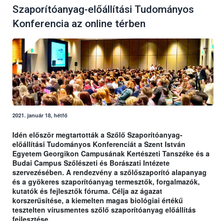
Szaporítóanyag-előállítási Tudományos
Konferencia az online térben
2021. január 18, hétfő
Idén először megtartották a Szőlő Szaporítóanyag-
előállítási Tudományos Konferenciát a Szent István
Egyetem Georgikon Campusának Kertészeti Tanszéke és a
Budai Campus Szőlészeti és Borászati Intézete
szervezésében. A rendezvény a szőlőszaporító alapanyag
és a gyökeres szaporítóanyag termesztők, forgalmazók,
kutatók és fejlesztők fóruma. Célja az ágazat
korszerűsítése, a kiemelten magas biológiai értékű
tesztelten vírusmentes szőlő szaporítóanyag előállítás
fejlesztése.