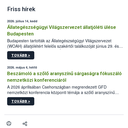
Friss hírek
2026. július 14, kedd
Állategészségügyi Világszervezet állatjóléti ülése
Budapesten
Budapesten tartották az Állategészségügyi Világszervezet
(WOAH) állatjólétért felelős szakértői találkozóját június 29. és
július 2. között. Az Agrár- és Élelmiszergazdaságért Felelős
TOVÁBB >
Minisztérium (AÉM) és a Nemzeti Élelmiszerlánc-biztonsági
Hivatal (Nébih) szervezésével megvalósult rendezvény célja a
gazdasági haszonállatok jólétének elősegítése volt az európai
2026. május 4, hétfő
régió országaiban. Az ülésen, több mint 50 résztvevő osztotta
Beszámoló a szőlő aranyszínű sárgaságra fókuszáló
meg tapasztalatait a gazdasági haszonállatok jólétének
nemzetközi konferenciáról
fejlesztéséről.
A 2026 áprilisában Csehországban megrendezett GFD
nemzetközi konferencia központi témája a szőlő aranyszínű
sárgaság fitoplazma (FD) és terjesztő vektora (Scaphoideus
TOVÁBB >
titanus) volt. A nemzetközi eseményen többek között Bosznia-
Hercegovina, Horvátország, Szlovénia, Szlovákia, Ausztria,
Franciaország, Olaszország és Csehország mellett a Nemzeti
Élelmiszerlánc-biztonsági Hivatal (Nébih) szakemberei is
tartottak előadást. A résztvevők nagy érdeklődéssel fogadták a