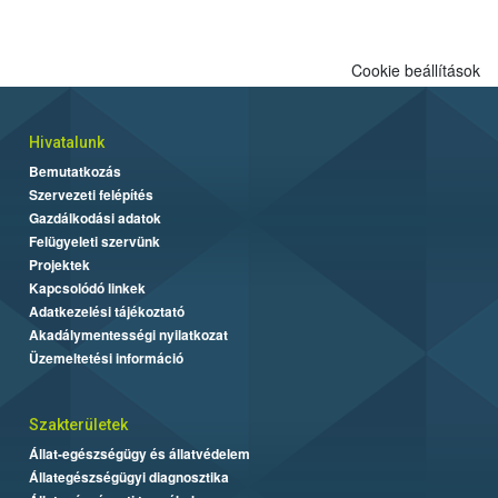
magyar delegáció átfogó helyzetképet nyújtó előadását, amely
széles körűen mutatta be a felderítési és védekezési
folyamatokat.
Cookie beállítások
Hivatalunk
Bemutatkozás
Szervezeti felépítés
Gazdálkodási adatok
Felügyeleti szervünk
Projektek
Kapcsolódó linkek
Adatkezelési tájékoztató
Akadálymentességi nyilatkozat
Üzemeltetési információ
Szakterületek
Állat-egészségügy és állatvédelem
Állategészségügyi diagnosztika