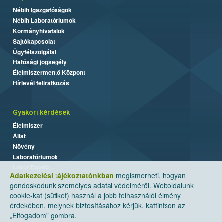
Nébih Igazgatóságok
Nébih Laboratóriumok
Kormányhivatalok
Sajtókapcsolat
Ügyfélszolgálat
Hatósági jogsegély
Élelmiszermentő Központ
Hírlevél feliratkozás
Gyakori kérdések
Élelmiszer
Állat
Növény
Laboratóriumok
Labor/Egyéb
Adatkezelési tájékoztatónkban
megismerheti, hogyan
gondoskodunk személyes adatai védelméről. Weboldalunk
cookie-kat (sütiket) használ a jobb felhasználói élmény
érdekében, melynek biztosításához kérjük, kattintson az
„Elfogadom” gombra.