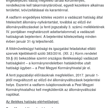
engedélyezett vadfaj megfelelő tartási körülményeit,
rendelkeznie kell takarmánytárolóval, egyedi kezelésre alkalmas
területtel, ivóvízellátással és karanténnal.
A vadfarm engedélyes köteles vezetni a vadászati hatóság által
hitelesített állomány-nyilvántartást, továbbá az előző évi
állományváltozásokat (a fenti jogszabály 3. számú mellékletének
IV. pontjában meghatározott adattartalommal) a vadászati
hatóságnak bejelenteni. A bejelentési kötelezettség minden
évben január 31-ig teljesítendő.
A földművelésügyi hatósági és igazgatási feladatokat ellátó
szervek kijelöléséről szóló 383/2016. (XII. 2.) Korm.rendelet
59.§ (6) bekezdése szerint országos illetékességű vadászati
hatóságként – a kormányrendeletben hatáskörébe utalt
hatósági ügyben – a Pest Megyei Kormányhivatal jár el.
A fenti jogszabályi előírásoknak megfelelően, 2017. január 1-
jétől megváltozott az előző évi állományváltozások bejelentési
helye. Eszerint a vadfarm-tulajdonosoknak a Pest Megyei
Kormányhivatalhoz kell megküldeniük az állományváltozási
naplókat.
Az illetékes hatóság elérhetőségei: