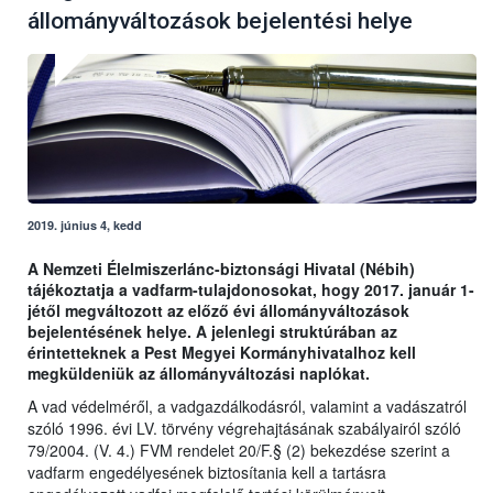
állományváltozások bejelentési helye
2019. június 4, kedd
A Nemzeti Élelmiszerlánc-biztonsági Hivatal (Nébih)
tájékoztatja a vadfarm-tulajdonosokat, hogy 2017. január 1-
jétől megváltozott az előző évi állományváltozások
bejelentésének helye. A jelenlegi struktúrában az
érintetteknek a Pest Megyei
Kormányhivatalhoz kell
megküldeniük az állományváltozási naplókat.
A vad védelméről, a vadgazdálkodásról, valamint a vadászatról
szóló 1996. évi LV. törvény végrehajtásának szabályairól szóló
79/2004. (V. 4.) FVM rendelet 20/F.§ (2) bekezdése szerint a
vadfarm engedélyesének biztosítania kell a tartásra