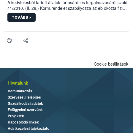
A kedvtelésből tartott állatok tartásáról és forgalmazásáról szóló
41/2010. (II. 26.) Korm.rendelet szabályozza az eb okozta fizikai
sérülés, illetve ennek veszélye keletkezésekor felmerülő
TOVÁBB >
hatósági feladatokat, valamint a veszélyes eb tartását és annak
engedélyezését. Ezen eljárások során szükség esetén be kell
vonni az ebek viselkedésének megítélésében jártas szakértőt.
Cookie beállítások
Hivatalunk
Bemutatkozás
Szervezeti felépítés
Gazdálkodási adatok
Felügyeleti szervünk
Projektek
Kapcsolódó linkek
Adatkezelési tájékoztató