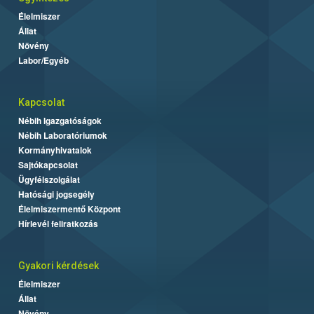
Élelmiszer
Állat
Növény
Labor/Egyéb
Kapcsolat
Nébih Igazgatóságok
Nébih Laboratóriumok
Kormányhivatalok
Sajtókapcsolat
Ügyfélszolgálat
Hatósági jogsegély
Élelmiszermentő Központ
Hírlevél feliratkozás
Gyakori kérdések
Élelmiszer
Állat
Növény