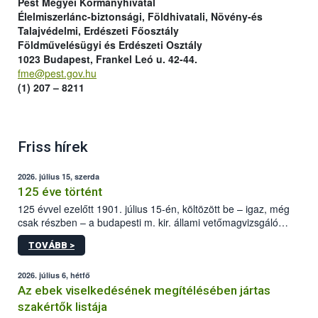
Pest Megyei Kormányhivatal
Élelmiszerlánc-biztonsági, Földhivatali, Növény-és
Talajvédelmi, Erdészeti Főosztály
Földművelésügyi és Erdészeti Osztály
1023 Budapest,
Frankel Leó u. 42-44.
fme@pest.gov.hu
(1) 207 – 8211
Friss hírek
2026. július 15, szerda
125 éve történt
125 évvel ezelőtt 1901. július 15-én, költözött be – igaz, még
csak részben – a budapesti m. kir. állami vetőmagvizsgáló
állomás a Kis Rókus utca 15. szám alatti, Czigler Győző által
TOVÁBB >
tervezett új épületébe.
2026. július 6, hétfő
Az ebek viselkedésének megítélésében jártas
szakértők listája