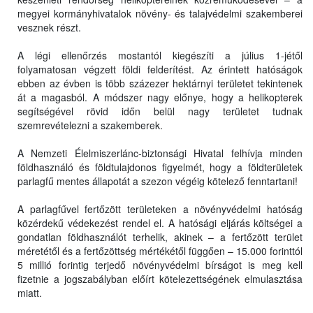
megyei kormányhivatalok növény- és talajvédelmi szakemberei
vesznek részt.
A légi ellenőrzés mostantól kiegészíti a július 1-jétől
folyamatosan végzett földi felderítést. Az érintett hatóságok
ebben az évben is több százezer hektárnyi területet tekintenek
át a magasból. A módszer nagy előnye, hogy a helikopterek
segítségével rövid időn belül nagy területet tudnak
szemrevételezni a szakemberek.
A Nemzeti Élelmiszerlánc-biztonsági Hivatal felhívja minden
földhasználó és földtulajdonos figyelmét, hogy a földterületek
parlagfű mentes állapotát a szezon végéig kötelező fenntartani!
A parlagfűvel fertőzött területeken a növényvédelmi hatóság
közérdekű védekezést rendel el. A hatósági eljárás költségei a
gondatlan földhasználót terhelik, akinek – a fertőzött terület
méretétől és a fertőzöttség mértékétől függően – 15.000 forinttól
5 millió forintig terjedő növényvédelmi bírságot is meg kell
fizetnie a jogszabályban előírt kötelezettségének elmulasztása
miatt.