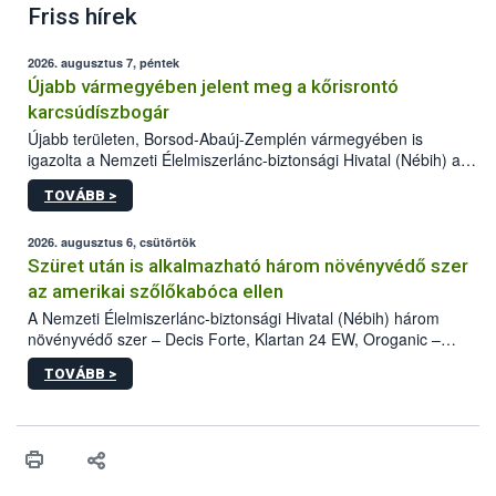
Friss hírek
2026. augusztus 7, péntek
Újabb vármegyében jelent meg a kőrisrontó
karcsúdíszbogár
Újabb területen, Borsod-Abaúj-Zemplén vármegyében is
igazolta a Nemzeti Élelmiszerlánc-biztonsági Hivatal (Nébih) a
kőrisrontó karcsúdíszbogár (Agrilus planipennis) jelenlétét. A
TOVÁBB >
kártevőt nem csak színcsapdában találták meg, de már fertőzött
fában is azonosították. A növényvédelmi szakemberek folytatják
az intenzív felderítést, emellett az intézkedéseket a szlovák
2026. augusztus 6, csütörtök
hatósággal is összehangolják a terjedés megállítása érdekében.
Szüret után is alkalmazható három növényvédő szer
az amerikai szőlőkabóca ellen
A Nemzeti Élelmiszerlánc-biztonsági Hivatal (Nébih) három
növényvédő szer – Decis Forte, Klartan 24 EW, Oroganic –
engedélyokiratát módosította, így azok a szüretet követően,
TOVÁBB >
egészen a vesszőérettség (BBCH 91) stádiumáig
felhasználhatóak a szőlőben. A kiterjesztések célja, hogy a korai
érésű szőlőkben is legyen lehetőség a károsító elleni további
védekezésre. Az Oroganic készítmény kis kiszerelésben kiskerti
felhasználók számára is elérhető és ökológiai termesztésben is
engedélyezett.