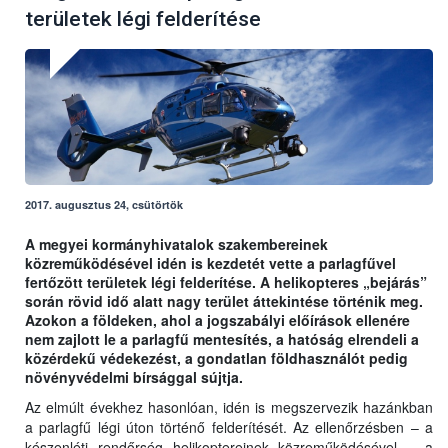
területek légi felderítése
2017. augusztus 24, csütörtök
A megyei kormányhivatalok szakembereinek
közreműködésével idén is kezdetét vette a parlagfűvel
fertőzött területek légi felderítése. A helikopteres „bejárás”
során rövid idő alatt nagy terület áttekintése történik meg.
Azokon a földeken, ahol a jogszabályi előírások ellenére
nem zajlott le a parlagfű mentesítés, a hatóság elrendeli a
közérdekű védekezést, a gondatlan földhasználót pedig
növényvédelmi bírsággal sújtja.
Az elmúlt évekhez hasonlóan, idén is megszervezik hazánkban
a parlagfű légi úton történő felderítését. Az ellenőrzésben – a
készenléti rendőrség helikoptereinek közreműködésével – a