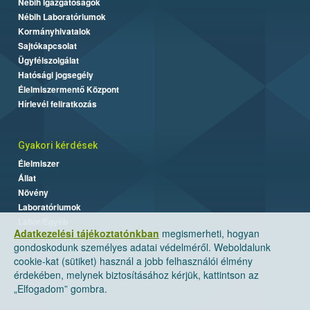
Nébih Igazgatóságok
Nébih Laboratóriumok
Kormányhivatalok
Sajtókapcsolat
Ügyfélszolgálat
Hatósági jogsegély
Élelmiszermentő Központ
Hírlevél feliratkozás
Gyakori kérdések
Élelmiszer
Állat
Növény
Laboratóriumok
Labor/Egyéb
Adatkezelési tájékoztatónkban
megismerheti, hogyan
gondoskodunk személyes adatai védelméről. Weboldalunk
cookie-kat (sütiket) használ a jobb felhasználói élmény
érdekében, melynek biztosításához kérjük, kattintson az
„Elfogadom” gombra.