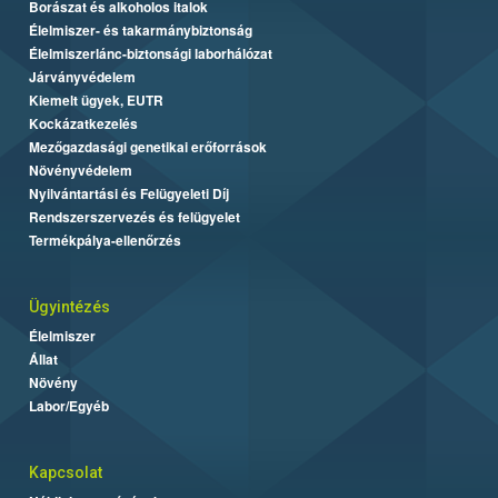
Borászat és alkoholos italok
Élelmiszer- és takarmánybiztonság
Élelmiszerlánc-biztonsági laborhálózat
Járványvédelem
Kiemelt ügyek, EUTR
Kockázatkezelés
Mezőgazdasági genetikai erőforrások
Növényvédelem
Nyilvántartási és Felügyeleti Díj
Rendszerszervezés és felügyelet
Termékpálya-ellenőrzés
Ügyintézés
Élelmiszer
Állat
Növény
Labor/Egyéb
Kapcsolat