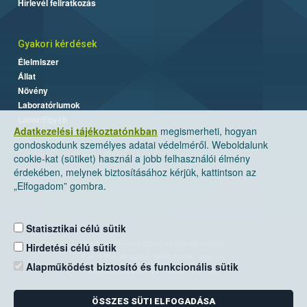
Hírlevél feliratkozás
Gyakori kérdések
Élelmiszer
Állat
Növény
Laboratóriumok
Labor/Egyéb
Adatkezelési tájékoztatónkban
megismerheti, hogyan
gondoskodunk személyes adatai védelméről. Weboldalunk
cookie-kat (sütiket) használ a jobb felhasználói élmény
érdekében, melynek biztosításához kérjük, kattintson az
„Elfogadom” gombra.
Statisztikai célú sütik
Nemzeti Élelmiszerlánc-biztonsági Hivatal
Hirdetési célú sütik
Cím: 1024 Budapest, Keleti Károly utca. 24.
Alapműködést biztosító és funkcionális sütik
Levelezési cím: 1525 Budapest. Pf. 30.
ÖSSZES SÜTI ELFOGADÁSA