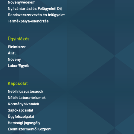
Növényvédelem
Nyilvántartási és Felügyeleti Díj
Rendszerszervezés és felügyelet
Termékpálya-ellenőrzés
Ügyintézés
Élelmiszer
Állat
Növény
Labor/Egyéb
Kapcsolat
Nébih Igazgatóságok
Nébih Laboratóriumok
Kormányhivatalok
Sajtókapcsolat
Ügyfélszolgálat
Hatósági jogsegély
Élelmiszermentő Központ