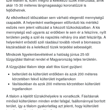
szél esetén is, ezért megnő a keletkező tüzek intenzitása, amik
akár 15-30 méteres lángmagasságú koronatűzzé is
fejlődhetnek.
Az elkövetkező időszakban sem várható elegendő mennyiségű
csapadék. A helyenként esetlegesen előforduló kis mértékű
esőzés nem jelent változást a fokozott tűzkockázatban. A kis
mennyiségű eső ugyanis az erdőkben le sem ér a felszínre, nyílt
területen pedig a szél és napsütés néhány óra alatt felszárítja. A
helyenként erősödő szél ráadásul tovább növeli a biomassza
kiszáradását és a keletkező tüzek terjedési sebességét.
Mindezek figyelembevételével a hatóság június 25-től
tűzgyújtási tilalmat rendel el Magyarország teljes területén.
A tűzgyújtási tilalom ideje alatt tilos tüzet gyújtani:
belterületi és külterületi erdőkben és azok 200 méteres
körzetében fekvő külterületi ingatlanokon
fásításokban és azok 200 méteres körzetében külterületi
ingatlanokon
A tilalom a kijelölt tűzrakóhelyekre is vonatkozik. Fásításnak
minősül külterületen minden erdei fafajjal, faállománnyal borított
terület, így a tilalom gyakorlatilag azt jelenti, hogy külterületi