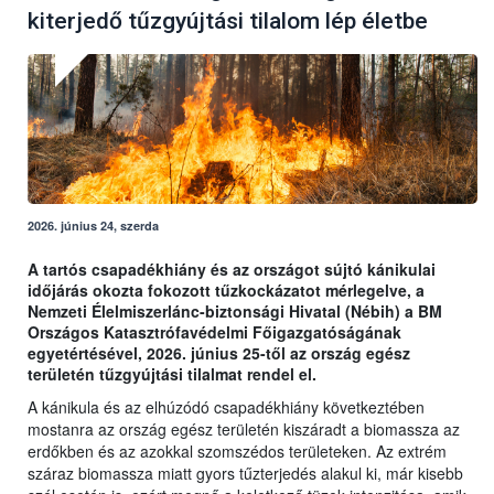
kiterjedő tűzgyújtási tilalom lép életbe
2026. június 24, szerda
A tartós csapadékhiány és az országot sújtó kánikulai
időjárás okozta fokozott tűzkockázatot mérlegelve, a
Nemzeti Élelmiszerlánc-biztonsági Hivatal (Nébih) a BM
Országos Katasztrófavédelmi Főigazgatóságának
egyetértésével, 2026. június 25-től az ország egész
területén tűzgyújtási tilalmat rendel el.
A kánikula és az elhúzódó csapadékhiány következtében
mostanra az ország egész területén kiszáradt a biomassza az
erdőkben és az azokkal szomszédos területeken. Az extrém
száraz biomassza miatt gyors tűzterjedés alakul ki, már kisebb