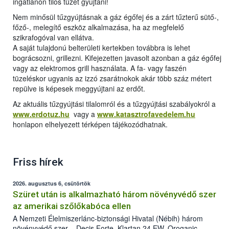
ingatlanon tilos tüzet gyújtani!
Nem minősül tűzgyújtásnak a gáz égőfej és a zárt tűzterű sütő-,
főző-, melegítő eszköz alkalmazása, ha az megfelelő
szikrafogóval van ellátva.
A saját tulajdonú belterületi kertekben továbbra is lehet
bográcsozni, grillezni. Kifejezetten javasolt azonban a gáz égőfej
vagy az elektromos grill használata. A fa- vagy faszén
tüzeléskor ugyanis az izzó zsarátnokok akár több száz métert
repülve is képesek meggyújtani az erdőt.
Az aktuális tűzgyújtási tilalomról és a tűzgyújtási szabályokról a
www.erdotuz.hu
vagy a
www.katasztrofavedelem.hu
honlapon elhelyezett térképen tájékozódhatnak.
Friss hírek
2026. augusztus 6, csütörtök
Szüret után is alkalmazható három növényvédő szer
az amerikai szőlőkabóca ellen
A Nemzeti Élelmiszerlánc-biztonsági Hivatal (Nébih) három
növényvédő szer – Decis Forte, Klartan 24 EW, Oroganic –