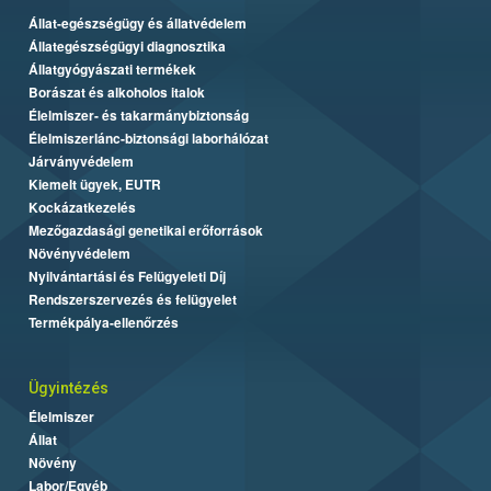
Állat-egészségügy és állatvédelem
Állategészségügyi diagnosztika
Állatgyógyászati termékek
Borászat és alkoholos italok
Élelmiszer- és takarmánybiztonság
Élelmiszerlánc-biztonsági laborhálózat
Járványvédelem
Kiemelt ügyek, EUTR
Kockázatkezelés
Mezőgazdasági genetikai erőforrások
Növényvédelem
Nyilvántartási és Felügyeleti Díj
Rendszerszervezés és felügyelet
Termékpálya-ellenőrzés
Ügyintézés
Élelmiszer
Állat
Növény
Labor/Egyéb