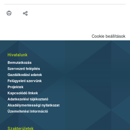
érésű szőlőkben is legyen lehetőség a károsító elleni további
védekezésre. Az Oroganic készítmény kis kiszerelésben kiskerti
felhasználók számára is elérhető és ökológiai termesztésben is
engedélyezett.
Cookie beállítások
Hivatalunk
Bemutatkozás
Szervezeti felépítés
Gazdálkodási adatok
Felügyeleti szervünk
Projektek
Kapcsolódó linkek
Adatkezelési tájékoztató
Akadálymentességi nyilatkozat
Üzemeltetési információ
Szakterületek