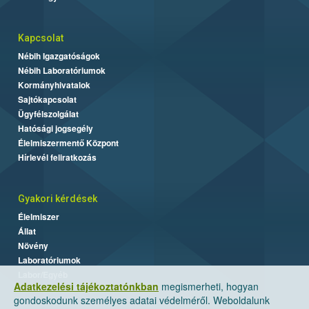
Kapcsolat
Nébih Igazgatóságok
Nébih Laboratóriumok
Kormányhivatalok
Sajtókapcsolat
Ügyfélszolgálat
Hatósági jogsegély
Élelmiszermentő Központ
Hírlevél feliratkozás
Gyakori kérdések
Élelmiszer
Állat
Növény
Laboratóriumok
Labor/Egyéb
Adatkezelési tájékoztatónkban
megismerheti, hogyan
gondoskodunk személyes adatai védelméről. Weboldalunk