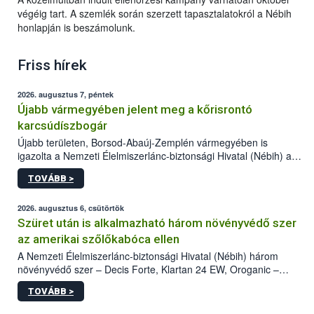
végéig tart. A szemlék során szerzett tapasztalatokról a Nébih
honlapján is beszámolunk.
Friss hírek
2026. augusztus 7, péntek
Újabb vármegyében jelent meg a kőrisrontó
karcsúdíszbogár
Újabb területen, Borsod-Abaúj-Zemplén vármegyében is
igazolta a Nemzeti Élelmiszerlánc-biztonsági Hivatal (Nébih) a
kőrisrontó karcsúdíszbogár (Agrilus planipennis) jelenlétét. A
TOVÁBB >
kártevőt nem csak színcsapdában találták meg, de már fertőzött
fában is azonosították. A növényvédelmi szakemberek folytatják
az intenzív felderítést, emellett az intézkedéseket a szlovák
2026. augusztus 6, csütörtök
hatósággal is összehangolják a terjedés megállítása érdekében.
Szüret után is alkalmazható három növényvédő szer
az amerikai szőlőkabóca ellen
A Nemzeti Élelmiszerlánc-biztonsági Hivatal (Nébih) három
növényvédő szer – Decis Forte, Klartan 24 EW, Oroganic –
engedélyokiratát módosította, így azok a szüretet követően,
TOVÁBB >
egészen a vesszőérettség (BBCH 91) stádiumáig
felhasználhatóak a szőlőben. A kiterjesztések célja, hogy a korai