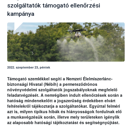
szolgáltatók támogató ellenőrzési
kampánya
2022. szeptember 23, péntek
Támogató szemlékkel segíti a Nemzeti Élelmiszerlánc-
biztonsági Hivatal (Nébih) a permeteződrónos
növényvédelmi szolgáltatók jogszabályoknak megfelelő
feladatvégzését. A nemrégiben indult ellenőrzések során a
hatóság mindenekelőtt a jogszerűség érdekében elvárt
feltételekről tájékoztatja a szolgáltatókat. Egyúttal felméri
azt is, milyen tipikus hibák és hiányosságok fordulnak elő
a munkavégzésük során, illetve mely területeken igénylik
az alaposabb hatósági tájékoztatást és segítségnyújtást.