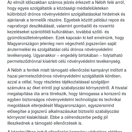
Az elmúlt időszakban számos jelzés érkezett a Nébih felé arról,
hogy egyes szolgáltatók a közösségi médiafelületeken
különböző drónos növényvédelmi szolgáltatásokat hirdetnek és
ajánlanak a termelők részére. Egyebek között például repce és
napraforgó deszikkálását, valamint gombaölő és rovarirtó
kezeléseket szántóföldi kultúrákban, továbbá szőlő- és
gyümölcsültetvényekben. Ezek kapcsán ki kell emelnünk, hogy
Magyarországon jelenleg nem végezhető jogszerűen saját
árutermelési és szolgáltatási célú drónos növényvédelmi
tevékenység. Ugyanakkor – engedély birtokában – folytatható
permeteződrónnal kísérleti célú növényvédelmi tevékenység.
A Nébih a fentiek miatt támogató ellenőrzési kampányt indított a
hazai permeteződrónos növényvédelmi szolgáltatók körében,
azzal a céllal, hogy részletes tájékoztatással szolgáljon
számukra az őket érintő jogi szabályozási környezetről. A hivatal
megalapítása óta arra törekszik, hogy támogassa a korszerű és
egyben biztonságos növényvédelmi technológiai és technikai
megoldások elterjedését Magyarországon, egyszersmind
elősegítse a jogszerű alkalmazásukat biztosító szabályozási
környezet kialakítását. Ebbe a célrendszerbe pedig jól
illeszkednek a támogató ellenőrzések is.
A közelmúltban indult ellenőrzési kampány várhatóan október