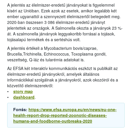
A jelentés az élelmiszer-eredetű járványokat is figyelemmel
kíséri az Unióban. Ezek azok az esetek, amikor legalább két
ember ugyanattól a szennyezett élelmiszertől betegedett meg.
2020-ban összesen 3 086 élelmiszer-eredetű járványt
jelentettek az országok. A Salmonella okozta a járványok 23 %-
át. A szalmonella járványok leggyakoribb forrásai a tojások,
tojásalapú termékek és a sertéshús volt.
A jelentés értékeli a Mycobacterium bovis/caprae,
Brucella,Trichinella, Echinococcus, Toxoplasma gondii,
veszettség, Q-láz és tularémia adatokat is.
Az EFSA két interaktív kommunikációs eszközt is publikált az
élelmiszer-eredetű járványokról, amelyek általános
információkkal szolgálnak a járványokról, azok okozóiról és a
közvetítő élelmiszerekről:
•
story map
•
dashboard
.
Forrás:
https://www.efsa.europa.eu/en/news/eu-one-
health-report-drop-reported-zoonotic-diseases-
humans-and-foodborne-outbreaks-2020