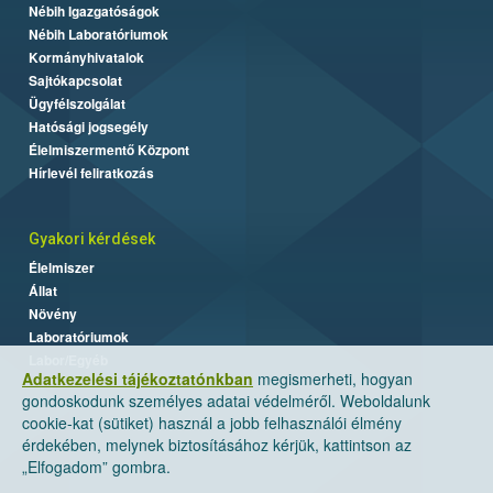
Nébih Igazgatóságok
Nébih Laboratóriumok
Kormányhivatalok
Sajtókapcsolat
Ügyfélszolgálat
Hatósági jogsegély
Élelmiszermentő Központ
Hírlevél feliratkozás
Gyakori kérdések
Élelmiszer
Állat
Növény
Laboratóriumok
Labor/Egyéb
Adatkezelési tájékoztatónkban
megismerheti, hogyan
gondoskodunk személyes adatai védelméről. Weboldalunk
cookie-kat (sütiket) használ a jobb felhasználói élmény
érdekében, melynek biztosításához kérjük, kattintson az
„Elfogadom” gombra.