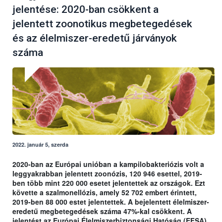
jelentése: 2020-ban csökkent a
jelentett zoonotikus megbetegedések
és az élelmiszer-eredetű járványok
száma
2022. január 5, szerda
2020-ban az Európai unióban a kampilobakteriózis volt a
leggyakrabban jelentett zoonózis, 120 946 esettel, 2019-
ben több mint 220 000 esetet jelentettek az országok. Ezt
követte a szalmonellózis, amely 52 702 embert érintett,
2019-ben 88 000 estet jelentettek. A bejelentett élelmiszer-
eredetű megbetegedések száma 47%-kal csökkent. A
jelentést az Európai Élelmiszerbiztonsági Hatóság (EFSA)