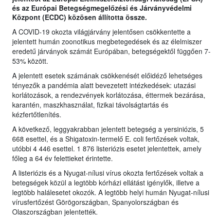
és az Európai Betegségmegelőzési és Járványvédelmi
Központ (ECDC) közösen állította össze.
A COVID-19 okozta világjárvány jelentősen csökkentette a
jelentett humán zoonotikus megbetegedések és az élelmiszer
eredetű járványok számát Európában, betegségektől függően 7-
53% között.
A jelentett esetek számának csökkenését előidéző lehetséges
tényezők a pandémia alatt bevezetett intézkedések: utazási
korlátozások, a rendezvények korlátozása, éttermek bezárása,
karantén, maszkhasználat, fizikai távolságtartás és
kézfertőtlenítés.
A következő, leggyakrabban jelentett betegség a yersiniózis, 5
668 esettel, és a Shigatoxin-termelő E. coli fertőzések voltak,
utóbbi 4 446 esettel. 1 876 listeriózis esetet jelentettek, amely
főleg a 64 év felettieket érintette.
A listeriózis és a Nyugat-nílusi vírus okozta fertőzések voltak a
betegségek közül a legtöbb kórházi ellátást igénylők, illetve a
legtöbb halálesetet okozók. A legtöbb helyi humán Nyugat-nílusi
vírusfertőzést Görögországban, Spanyolországban és
Olaszországban jelentették.