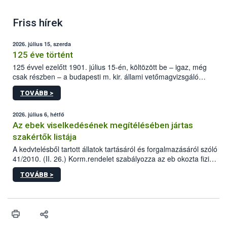
Friss hírek
2026. július 15, szerda
125 éve történt
125 évvel ezelőtt 1901. július 15-én, költözött be – igaz, még
csak részben – a budapesti m. kir. állami vetőmagvizsgáló
állomás a Kis Rókus utca 15. szám alatti, Czigler Győző által
TOVÁBB >
tervezett új épületébe.
2026. július 6, hétfő
Az ebek viselkedésének megítélésében jártas
szakértők listája
A kedvtelésből tartott állatok tartásáról és forgalmazásáról szóló
41/2010. (II. 26.) Korm.rendelet szabályozza az eb okozta fizikai
sérülés, illetve ennek veszélye keletkezésekor felmerülő
TOVÁBB >
hatósági feladatokat, valamint a veszélyes eb tartását és annak
engedélyezését. Ezen eljárások során szükség esetén be kell
vonni az ebek viselkedésének megítélésében jártas szakértőt.