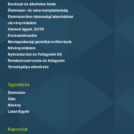
Borászat és alkoholos italok
Élelmiszer- és takarmánybiztonság
Élelmiszerlánc-biztonsági laborhálózat
Járványvédelem
Kiemelt ügyek, EUTR
Kockázatkezelés
Mezőgazdasági genetikai erőforrások
Növényvédelem
Nyilvántartási és Felügyeleti Díj
Rendszerszervezés és felügyelet
Termékpálya-ellenőrzés
Ügyintézés
Élelmiszer
Állat
Növény
Labor/Egyéb
Kapcsolat