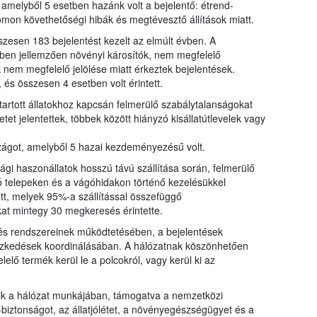
, amelyből 5 esetben hazánk volt a bejelentő: étrend-
omon követhetőségi hibák és megtévesztő állítások miatt.
sen 183 bejelentést kezelt az elmúlt évben. A
en jellemzően növényi károsítók, nem megfelelő
em megfelelő jelölése miatt érkeztek bejelentések.
 és összesen 4 esetben volt érintett.
 tartott állatokhoz kapcsán felmerülő szabálytalanságokat
et jelentettek, többek között hiányzó kisállatútlevelek vagy
zágot, amelyből 5 hazai kezdeményezésű volt.
ági haszonállatok hosszú távú szállítása során, felmerülő
rtó telepeken és a vágóhidakon történő kezelésükkel
tt, melyek 95%-a szállítással összefüggő
at mintegy 30 megkeresés érintette.
 és rendszereinek működtetésében, a bejelentések
tézkedések koordinálásában. A hálózatnak köszönhetően
lő termék kerül le a polcokról, vagy kerül ki az
ik a hálózat munkájában, támogatva a nemzetközi
biztonságot, az állatjólétet, a növényegészségügyet és a