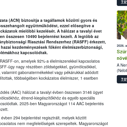
TO
kőris
jelen
talál
azono
ata (ACN) biztosítja a tagállamok közötti gyors és
folyta
összehangolt együttműködést, ezzel elősegítve a
intéz
kázatok mielőbbi kezelését. A hálózat a tavalyi évet
össze
en összesen 10490 bejelentést kezelt. A legtöbb az
érdek
mánybiztonsági Riasztási Rendszerhez (RASFF) érkezett,
2026. 
 A hazai kezdeményezések főként élelmiszerbiztonsági,
Szür
oblémákhoz kapcsolódtak.
növé
RASFF-on, amelyek 92%-a élelmiszerekkel kapcsolatos
szől
A Nem
RASFF-ügy nagy részében zöldségekkel, gyümölcsökkel,
(Nébi
l, valamint gabonatermékekkel vagy pékárukkal adódott
Klart
ítottak, többségében kockázatos élelmiszer, 1 esetben
TO
módos
egész
felha
ködés (AAC) hálózat a tavalyi évben összesen 3146 ügyet
célja
ölcsökhöz, étrend-kiegészítőkhöz és egyéb speciális
lehet
apcsolódtak. 2025-ben Magyarországot 114 AAC bejelentés
Az Or
zett.
felha
 évben 294 bejelentést regisztrált, melyek között
terme
pcsolatos nem megfelelőségek szerepeltek. Magyarországot