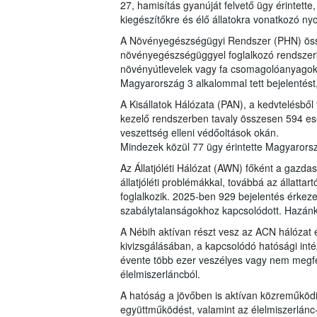
27, hamisítás gyanúját felvető ügy érintette
kiegészítőkre és élő állatokra vonatkozó ny
A Növényegészségügyi Rendszer (PHN) össze
növényegészségüggyel foglalkozó rendszerb
növényútlevelek vagy fa csomagolóanyagok n
Magyarország 3 alkalommal tett bejelentést,
A Kisállatok Hálózata (PAN), a kedvtelésből
kezelő rendszerben tavaly összesen 594 eset
veszettség elleni védőoltások okán.
Mindezek közül 77 ügy érintette Magyarors
Az Állatjóléti Hálózat (AWN) főként a gazdas
állatjóléti problémákkal, továbbá az állatta
foglalkozik. 2025-ben 929 bejelentés érkeze
szabálytalanságokhoz kapcsolódott. Hazánk
A Nébih aktívan részt vesz az ACN hálózat
kivizsgálásában, a kapcsolódó hatósági in
évente több ezer veszélyes vagy nem megfele
élelmiszerláncból.
A hatóság a jövőben is aktívan közreműköd
együttműködést, valamint az élelmiszerlánc-