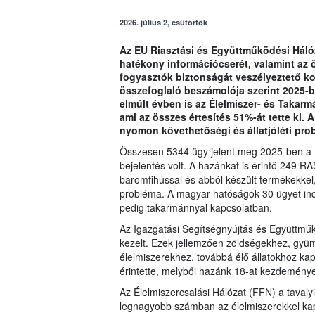
2026. július 2, csütörtök
Az EU Riasztási és Együttműködési Hálóz
hatékony információcserét, valamint az 
fogyasztók biztonságát veszélyeztető koc
összefoglaló beszámolója szerint 2025-b
elmúlt évben is az Élelmiszer- és Takar
ami az összes értesítés 51%-át tette ki.
nyomon követhetőségi és állatjóléti pr
Összesen 5344 ügy jelent meg 2025-ben a 
bejelentés volt. A hazánkat is érintő 249 
baromfihússal és abból készült termékekke
probléma. A magyar hatóságok 30 ügyet ind
pedig takarmánnyal kapcsolatban.
Az Igazgatási Segítségnyújtás és Együttmű
kezelt. Ezek jellemzően zöldségekhez, gyüm
élelmiszerekhez, továbbá élő állatokhoz k
érintette, melyből hazánk 18-at kezdeménye
Az Élelmiszercsalási Hálózat (FFN) a tavalyi
legnagyobb számban az élelmiszerekkel ka