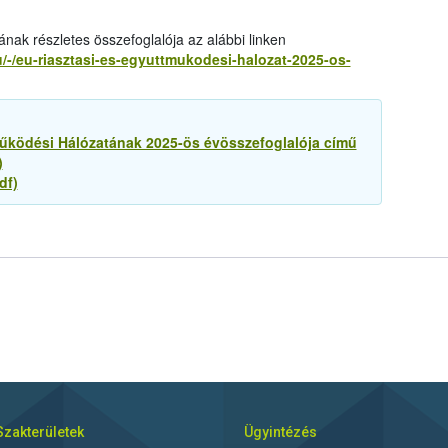
nak részletes összefoglalója az alábbi linken
u/-/eu-riasztasi-es-egyuttmukodesi-halozat-2025-os-
működési Hálózatának 2025-ös évösszefoglalója című
)
df)
Szakterületek
Ügyintézés