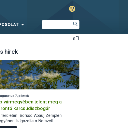
PCSOLAT
s hírek
augusztus 7, péntek
b vármegyében jelent meg a
srontó karcsúdíszbogár
 területen, Borsod-Abaúj-Zemplén
gyében is igazolta a Nemzeti
iszerlánc-biztonsági Hivatal (Nébih) a