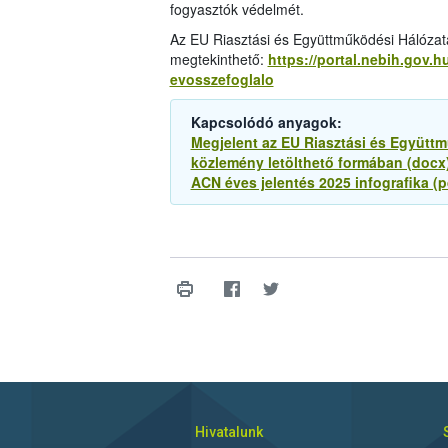
fogyasztók védelmét.
Az EU Riasztási és Együttműködési Hálózatá
megtekinthető:
https://portal.nebih.gov.h
evosszefoglalo
Kapcsolódó anyagok:
Megjelent az EU Riasztási és Együtt
közlemény letölthető formában (docx
ACN éves jelentés 2025 infografika (p
Hivatalunk