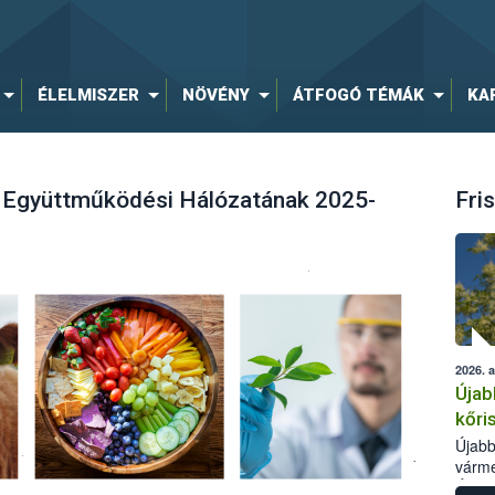
ÉLELMISZER
NÖVÉNY
ÁTFOGÓ TÉMÁK
KA
s Együttműködési Hálózatának 2025-
Fris
2026. 
Újab
kőri
Újabb
várme
Élelm