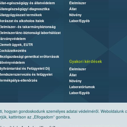
Állat-egészségügy és állatvédelem
Élelmiszer
Állategészségügyi diagnosztika
Állat
Állatgyógyászati termékek
Növény
Borászat és alkoholos italok
Labor/Egyéb
Élelmiszer- és takarmánybiztonság
Élelmiszerlánc-biztonsági laborhálózat
Járványvédelem
Kiemelt ügyek, EUTR
Kockázatkezelés
Mezőgazdasági genetikai erőforrások
Gyakori kérdések
Növényvédelem
Nyilvántartási és Felügyeleti Díj
Élelmiszer
Rendszerszervezés és felügyelet
Állat
Termékpálya-ellenőrzés
Növény
Laboratóriumok
Labor/Egyéb
, hogyan gondoskodunk személyes adatai védelméről. Weboldalunk cook
jük, kattintson az „Elfogadom” gombra.
Nemzeti Élelmiszerlánc-biztonsági Hivatal
E-mail:
ugyfelszolgalat@nebih.gov.hu