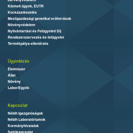
Kiemelt ügyek, EUTR
Kockázatkezelés
Mezőgazdasági genetikai erőforrások
Növényvédelem
Nyilvántartási és Felügyeleti Díj
Rendszerszervezés és felügyelet
Termékpálya-ellenőrzés
Ügyintézés
Élelmiszer
Állat
Növény
Labor/Egyéb
Kapcsolat
Nébih Igazgatóságok
Nébih Laboratóriumok
Kormányhivatalok
Sajtókapcsolat