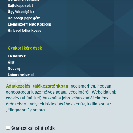
Sajtókapcsolat
Ügyfélszolgálat
Hatósági jogsegély
Élelmiszermentő Központ
Hírlevél feliratkozás
Gyakori kérdések
Élelmiszer
Állat
Növény
Laboratóriumok
Labor/Egyéb
Adatkezelési tájékoztatónkban
megismerheti, hogyan
gondoskodunk személyes adatai védelméről. Weboldalunk
cookie-kat (sütiket) használ a jobb felhasználói élmény
érdekében, melynek biztosításához kérjük, kattintson az
„Elfogadom” gombra.
Statisztikai célú sütik