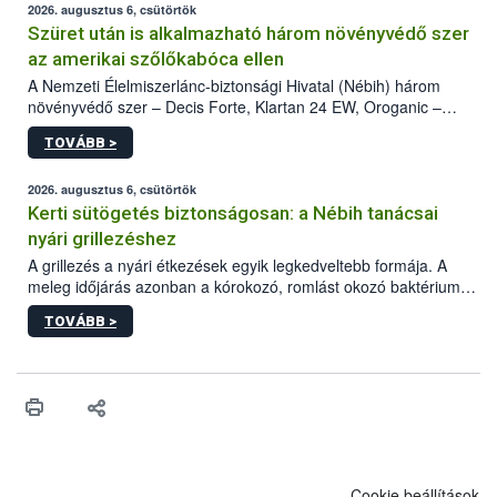
2026. augusztus 6, csütörtök
Szüret után is alkalmazható három növényvédő szer
az amerikai szőlőkabóca ellen
A Nemzeti Élelmiszerlánc-biztonsági Hivatal (Nébih) három
növényvédő szer – Decis Forte, Klartan 24 EW, Oroganic –
engedélyokiratát módosította, így azok a szüretet követően,
TOVÁBB >
egészen a vesszőérettség (BBCH 91) stádiumáig
felhasználhatóak a szőlőben. A kiterjesztések célja, hogy a korai
érésű szőlőkben is legyen lehetőség a károsító elleni további
2026. augusztus 6, csütörtök
védekezésre. Az Oroganic készítmény kis kiszerelésben kiskerti
Kerti sütögetés biztonságosan: a Nébih tanácsai
felhasználók számára is elérhető és ökológiai termesztésben is
nyári grillezéshez
engedélyezett.
A grillezés a nyári étkezések egyik legkedveltebb formája. A
meleg időjárás azonban a kórokozó, romlást okozó baktériumok
gyorsabb szaporodásának is kedvez. A szabadtéri sütögetés
TOVÁBB >
ezért nem csupán a megfelelő sütési technikáról szól: legalább
ilyen fontos az alapanyagok biztonságos kezelése, az alapvető
higiéniai szabályok betartása, a megfelelő hőkezelés, valamint a
maradékok szakszerű tárolása. A Nemzeti Élelmiszerlánc-
biztonsági Hivatal (Nébih) Oktatási Programja összegyűjtötte a
biztonságos grillezés legfontosabb tudnivalóit.
Cookie beállítások