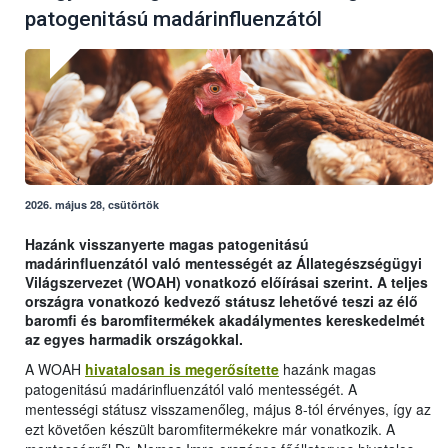
patogenitású madárinfluenzától
2026. május 28, csütörtök
Hazánk visszanyerte magas patogenitású
madárinfluenzától való mentességét az Állategészségügyi
Világszervezet (WOAH) vonatkozó előírásai szerint. A teljes
országra vonatkozó kedvező státusz lehetővé teszi az élő
baromfi és baromfitermékek akadálymentes kereskedelmét
az egyes harmadik országokkal.
A WOAH
hivatalosan is megerősítette
hazánk magas
patogenitású madárinfluenzától való mentességét. A
mentességi státusz visszamenőleg, május 8-tól érvényes, így az
ezt követően készült baromfitermékekre már vonatkozik. A