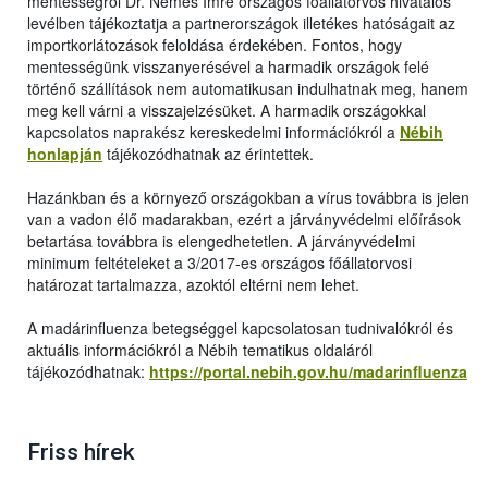
mentességről Dr. Nemes Imre országos főállatorvos hivatalos
levélben tájékoztatja a partnerországok illetékes hatóságait az
importkorlátozások feloldása érdekében. Fontos, hogy
mentességünk visszanyerésével a harmadik országok felé
történő szállítások nem automatikusan indulhatnak meg, hanem
meg kell várni a visszajelzésüket. A harmadik országokkal
kapcsolatos naprakész kereskedelmi információkról a
Nébih
honlapján
tájékozódhatnak az érintettek.
Hazánkban és a környező országokban a vírus továbbra is jelen
van a vadon élő madarakban, ezért a járványvédelmi előírások
betartása továbbra is elengedhetetlen. A járványvédelmi
minimum feltételeket a 3/2017-es országos főállatorvosi
határozat tartalmazza, azoktól eltérni nem lehet.
A madárinfluenza betegséggel kapcsolatosan tudnivalókról és
aktuális információkról a Nébih tematikus oldaláról
tájékozódhatnak:
https://portal.nebih.gov.hu/madarinfluenza
Friss hírek