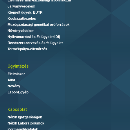
Járványvédelem
Kiemelt ügyek, EUTR
Kockázatkezelés
Mezőgazdasági genetikai erőforrások
Növényvédelem
Nyilvántartási és Felügyeleti Díj
Rendszerszervezés és felügyelet
Termékpálya-ellenőrzés
Ügyintézés
Élelmiszer
Állat
Növény
Labor/Egyéb
Kapcsolat
Nébih Igazgatóságok
Nébih Laboratóriumok
Kormányhivatalok