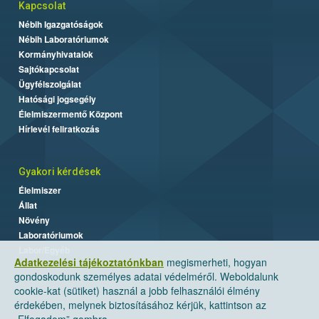
Kapcsolat
Nébih Igazgatóságok
Nébih Laboratóriumok
Kormányhivatalok
Sajtókapcsolat
Ügyfélszolgálat
Hatósági jogsegély
Élelmiszermentő Központ
Hírlevél feliratkozás
Gyakori kérdések
Élelmiszer
Állat
Növény
Laboratóriumok
Labor/Egyéb
Adatkezelési tájékoztatónkban
megismerheti, hogyan
gondoskodunk személyes adatai védelméről. Weboldalunk
cookie-kat (sütiket) használ a jobb felhasználói élmény
érdekében, melynek biztosításához kérjük, kattintson az