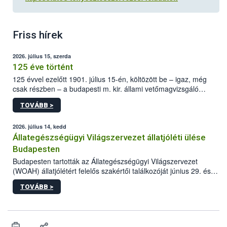
Friss hírek
2026. július 15, szerda
125 éve történt
125 évvel ezelőtt 1901. július 15-én, költözött be – igaz, még
csak részben – a budapesti m. kir. állami vetőmagvizsgáló
állomás a Kis Rókus utca 15. szám alatti, Czigler Győző által
TOVÁBB >
tervezett új épületébe.
2026. július 14, kedd
Állategészségügyi Világszervezet állatjóléti ülése
Budapesten
Budapesten tartották az Állategészségügyi Világszervezet
(WOAH) állatjólétért felelős szakértői találkozóját június 29. és
július 2. között. Az Agrár- és Élelmiszergazdaságért Felelős
TOVÁBB >
Minisztérium (AÉM) és a Nemzeti Élelmiszerlánc-biztonsági
Hivatal (Nébih) szervezésével megvalósult rendezvény célja a
gazdasági haszonállatok jólétének elősegítése volt az európai
régió országaiban. Az ülésen, több mint 50 résztvevő osztotta