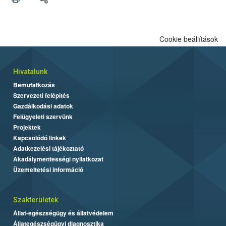
meg tapasztalatait a gazdasági haszonállatok jólétének
fejlesztéséről.
Cookie beállítások
Hivatalunk
Bemutatkozás
Szervezeti felépítés
Gazdálkodási adatok
Felügyeleti szervünk
Projektek
Kapcsolódó linkek
Adatkezelési tájékoztató
Akadálymentességi nyilatkozat
Üzemeltetési információ
Szakterületek
Állat-egészségügy és állatvédelem
Állategészségügyi diagnosztika