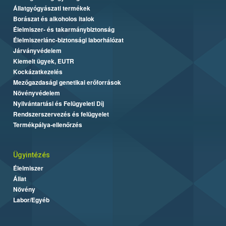
Állatgyógyászati termékek
Borászat és alkoholos italok
Élelmiszer- és takarmánybiztonság
Élelmiszerlánc-biztonsági laborhálózat
Járványvédelem
Kiemelt ügyek, EUTR
Kockázatkezelés
Mezőgazdasági genetikai erőforrások
Növényvédelem
Nyilvántartási és Felügyeleti Díj
Rendszerszervezés és felügyelet
Termékpálya-ellenőrzés
Ügyintézés
Élelmiszer
Állat
Növény
Labor/Egyéb