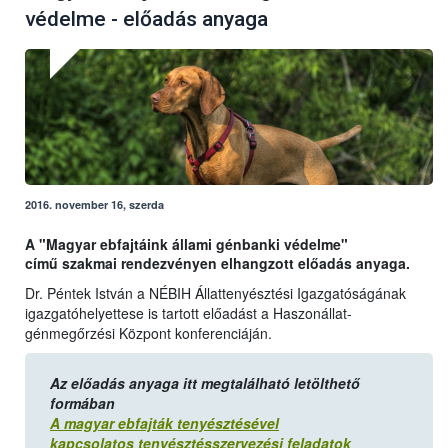
védelme - előadás anyaga
2016. november 16, szerda
A "Magyar ebfajtáink állami génbanki védelme"
című szakmai rendezvényen elhangzott előadás anyaga.
Dr. Péntek István a NÉBIH Állattenyésztési Igazgatóságának
igazgatóhelyettese is tartott előadást a Haszonállat-
génmegőrzési Központ konferenciáján.
Az előadás anyaga itt megtalálható letölthető
formában
A magyar ebfajták tenyésztésével
kapcsolatos tenyésztésszervezési feladatok