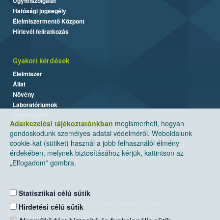
Ügyfélszolgálat
Hatósági jogsegély
Élelmiszermentő Központ
Hírlevél feliratkozás
Gyakori kérdések
Élelmiszer
Állat
Növény
Laboratóriumok
Labor/Egyéb
Adatkezelési tájékoztatónkban
megismerheti, hogyan
gondoskodunk személyes adatai védelméről. Weboldalunk
cookie-kat (sütiket) használ a jobb felhasználói élmény
érdekében, melynek biztosításához kérjük, kattintson az
„Elfogadom” gombra.
Statisztikai célú sütik
Nemzeti Élelmiszerlánc-biztonsági Hivatal
Hirdetési célú sütik
Cím: 1024 Budapest, Keleti Károly utca. 24.