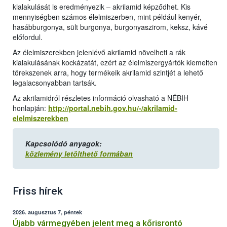
kialakulását is eredményezik – akrilamid képződhet. Kis
mennyiségben számos élelmiszerben, mint például kenyér,
hasábburgonya, sült burgonya, burgonyaszirom, keksz, kávé
előfordul.
Az élelmiszerekben jelenlévő akrilamid növelheti a rák
kialakulásának kockázatát, ezért az élelmiszergyártók kiemelten
törekszenek arra, hogy termékeik akrilamid szintjét a lehető
legalacsonyabban tartsák.
Az akrilamidról részletes információ olvasható a NÉBIH
honlapján:
http://portal.nebih.gov.hu/-/akrilamid-
elelmiszerekben
Kapcsolódó anyagok:
közlemény letölthető formában
Friss hírek
2026. augusztus 7, péntek
Újabb vármegyében jelent meg a kőrisrontó